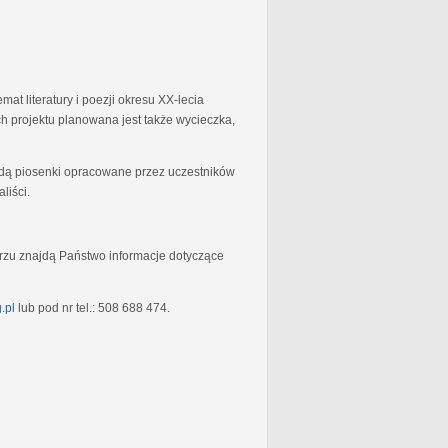
at literatury i poezji okresu XX-lecia
 projektu planowana jest także wycieczka,
będą piosenki opracowane przez uczestników
liści.
rzu znajdą Państwo informacje dotyczące
.pl
lub pod nr tel.: 508 688 474.