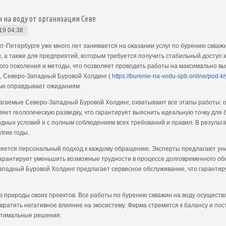
н на воду от организации Севе
19 04:38
т-Петербурге уже много лет занимается на оказании услуг по бурению скваж
, а также для предприятий, которым требуется получить стабильный доступ 
ого поколения и методы, что позволяет проводить работы на максимально вы
е, Северо-Западный Буровой Холдинг (
https://burenie-na-vodu-spb.online/pod-kl
тью оправдывает ожиданиям.
лагаемые Северо-Западный Буровой Холдинг, охватывают все этапы работы: 
яет геологическую разведку, что гарантирует выяснить идеальную точку для 
дных условий и с полным соблюдением всех требований и правил. В резуль
лгие годы.
ляется персональный подход к каждому обращению. Эксперты предлагают ун
 гарантирует уменьшить возможные трудности в процессе долговременного об
Западный Буровой Холдинг предлагает сервисное обслуживание, что гарантир
 природы своих проектов. Все работы по бурению скважин на воду осуществ
твратить негативное влияние на экосистему. Фирма стремится к балансу и по
птимальные решения.