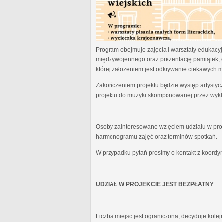
Program obejmuje zajęcia i warsztaty edukacyjn
międzywojennego oraz prezentację pamiątek, 
której założeniem jest odkrywanie ciekawych 
Zakończeniem projektu będzie występ artystyc
projektu do muzyki skomponowanej przez wykł
Osoby zainteresowane wzięciem udziału w proj
harmonogramu zajęć oraz terminów spotkań.
W przypadku pytań prosimy o kontakt z koordy
UDZIAŁ W PROJEKCIE JEST BEZPŁATNY
Liczba miejsc jest ograniczona, decyduje kole