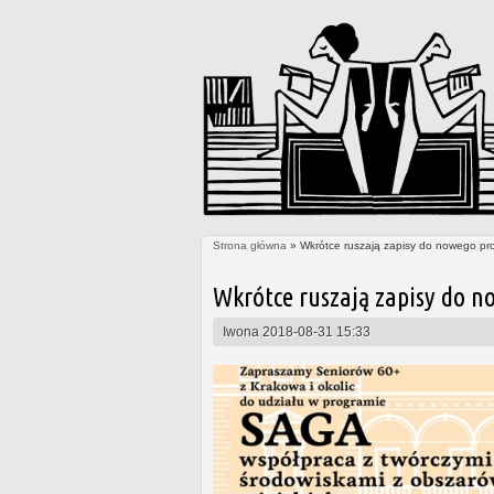
Strona główna
» Wkrótce ruszają zapisy do nowego pr
Jesteś tutaj
Wkrótce ruszają zapisy do n
Iwona
2018-08-31 15:33