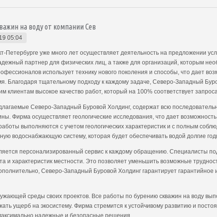
важин на воду от компании Сев
19 05:04
-Петербурге уже много лет осуществляет деятельность на предложении услу
адежный партнер для физических лиц, а также для организаций, которым не
офессионалов использует технику нового поколения и способы, что дает во
я. Благодаря тщательному подходу к каждому задаче, Северо-Западный Бур
им клиентам высокое качество работ, который на 100% соответствует запрос
едлагаемые Северо-Западный Буровой Холдинг, содержат всю последовательн
жины. Фирма осуществляет геологические исследования, что дает возможност
работы выполняются с учетом геологических характеристик и с полным соблю
ную водоснабжающую систему, которая будет обеспечивать водой долгие год
ляется персонализированный сервис к каждому обращению. Специалисты по
та и характеристик местности. Это позволяет уменьшить возможные трудност
Дополнительно, Северо-Западный Буровой Холдинг гарантирует гарантийное и
ужающей среды своих проектов. Все работы по бурению скважин на воду вып
ежать ущерб на экосистему. Фирма стремится к устойчивому развитию и пост
 максимально надежные и безопасные решения.