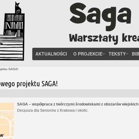
AKTUALNOŚCI
O PROJEKCIE
TEKSTY
BI
ojektu SAGA!
owego projektu SAGA!
SAGA – współpraca z twórczymi środowiskami z obszarów wiejskic
Decjusza dla Seniorów z Krakowa i okolic.