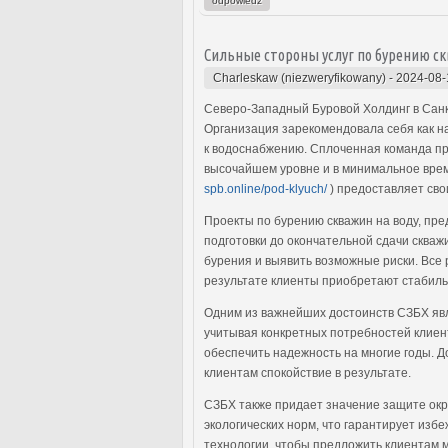
odpowiedz
Сильные стороны услуг по бурению ск
Charleskaw (niezweryfikowany)
-
2024-08-
Северо-Западный Буровой Холдинг в Санкт
Организация зарекомендовала себя как н
к водоснабжению. Сплоченная команда пр
высочайшем уровне и в минимальное врем
spb.online/pod-klyuch/
) предоставляет сво
Проекты по бурению скважин на воду, пр
подготовки до окончательной сдачи сква
бурения и выявить возможные риски. Все 
результате клиенты приобретают стабиль
Одним из важнейших достоинств СЗБХ яв
учитывая конкретных потребностей клиен
обеспечить надежность на многие годы. 
клиентам спокойствие в результате.
СЗБХ также придает значение защите окр
экологических норм, что гарантирует изб
технологии, чтобы предложить клиентам