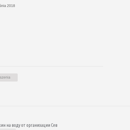
eśnia 2018
oszenia
ин на воду от организации Сев