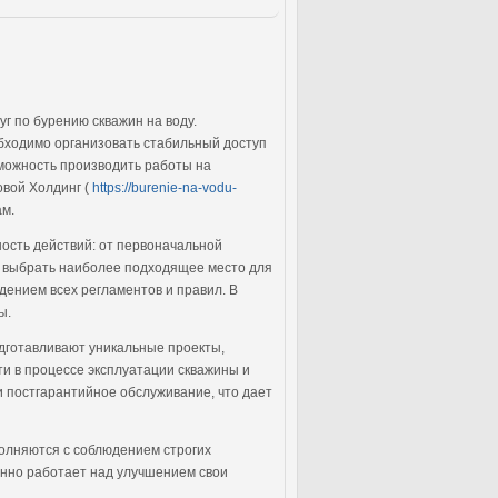
г по бурению скважин на воду.
обходимо организовать стабильный доступ
зможность производить работы на
овой Холдинг (
https://burenie-na-vodu-
ам.
ость действий: от первоначальной
ь выбрать наиболее подходящее место для
дением всех регламентов и правил. В
ы.
дготавливают уникальные проекты,
и в процессе эксплуатации скважины и
 постгарантийное обслуживание, что дает
олняются с соблюдением строгих
оянно работает над улучшением свои