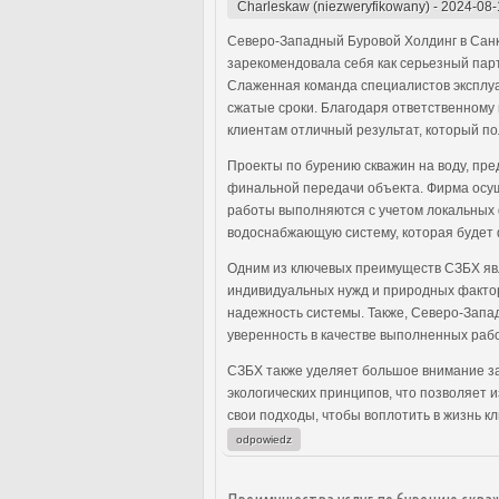
Charleskaw (niezweryfikowany)
-
2024-08-
Северо-Западный Буровой Холдинг в Санк
зарекомендовала себя как серьезный парт
Слаженная команда специалистов эксплуа
сжатые сроки. Благодаря ответственному 
клиентам отличный результат, который п
Проекты по бурению скважин на воду, пр
финальной передачи объекта. Фирма осуще
работы выполняются с учетом локальных ф
водоснабжающую систему, которая будет 
Одним из ключевых преимуществ СЗБХ яв
индивидуальных нужд и природных фактор
надежность системы. Также, Северо-Запа
уверенность в качестве выполненных рабо
СЗБХ также уделяет большое внимание за
экологических принципов, что позволяет 
свои подходы, чтобы воплотить в жизнь 
odpowiedz