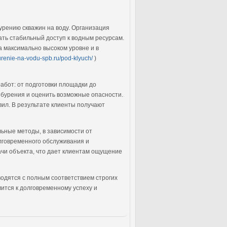
урению скважин на воду. Организация
ать стабильный доступ к водным ресурсам.
 максимально высоком уровне и в
burenie-na-vodu-spb.ru/pod-klyuch/
)
абот: от подготовки площадки до
 бурения и оценить возможные опасности.
вил. В результате клиенты получают
ьные методы, в зависимости от
лговременного обслуживания и
ачи объекта, что дает клиентам ощущение
водятся с полным соответствием строгих
мится к долговременному успеху и