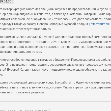
19 04:05
т-Петербурге уже много лет специализируется на предоставлении услуг по б
нер для индивидуальных клиентов, а также для компаний, которым нужно гар
тирует современное оборудование и технологии, что дает возможность прои
подходу к каждому заказу, Северо-Западный Буровой Холдинг (
https://bureni
олностью соответствует пожеланиям.
едлагаемые Северо-Западный Буровой Холдинг, содержат полный комплекс ра
ствляет оценку грунта, что гарантирует выяснить оптимальное место для б
акторов и с соблюдением всех регламентов и регламентов. В результате кл
функционировать долгие годы.
ляется особое отношение к каждому обращению. Профессионалы разрабаты
ов. Это позволяет предотвратить возможные сложности в процессе функцио
дный Буровой Холдинг гарантирует поддержку после сдачи объекта, что гар
т.
щите окружающей среды своих услуг. Все работы по бурению скважин на вод
избежать негативное влияние на экосистему. Фирма стремится к долговремен
клиентам оптимальные решения.