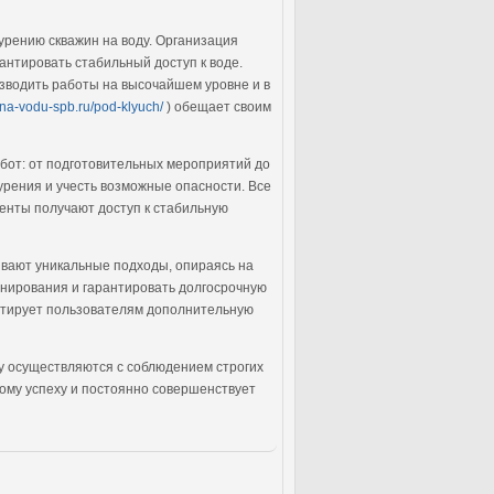
урению скважин на воду. Организация
антировать стабильный доступ к воде.
зводить работы на высочайшем уровне и в
e-na-vodu-spb.ru/pod-klyuch/
) обещает своим
бот: от подготовительных мероприятий до
урения и учесть возможные опасности. Все
иенты получают доступ к стабильную
вают уникальные подходы, опираясь на
нирования и гарантировать долгосрочную
антирует пользователям дополнительную
у осуществляются с соблюдением строгих
ному успеху и постоянно совершенствует