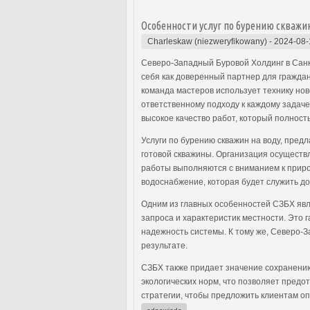
Особенности услуг по бурению скважи
Charleskaw (niezweryfikowany)
-
2024-08-
Северо-Западный Буровой Холдинг в Санк
себя как доверенный партнер для граждан
команда мастеров использует технику нов
ответственному подходу к каждому задач
высокое качество работ, который полнос
Услуги по бурению скважин на воду, пред
готовой скважины. Организация осуществл
работы выполняются с вниманием к приро
водоснабжение, которая будет служить до
Одним из главных особенностей СЗБХ яв
запроса и характеристик местности. Это
надежность системы. К тому же, Северо-
результате.
СЗБХ также придает значение сохранению
экологических норм, что позволяет предо
стратегии, чтобы предложить клиентам о