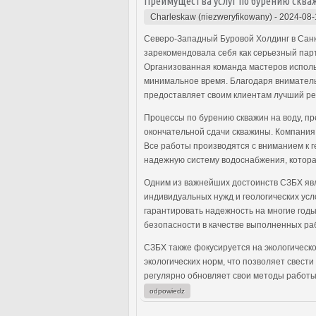
Преимущества услуг по бурению сква
Charleskaw (niezweryfikowany)
-
2024-08-
Северо-Западный Буровой Холдинг в Санк
зарекомендовала себя как серьезный парт
Организованная команда мастеров исполь
минимальное время. Благодаря вниматель
предоставляет своим клиентам лучший ре
Процессы по бурению скважин на воду, п
окончательной сдачи скважины. Компания 
Все работы производятся с вниманием к г
надежную систему водоснабжения, котора
Одним из важнейших достоинств СЗБХ явл
индивидуальных нужд и геологических ус
гарантировать надежность на многие год
безопасности в качестве выполненных ра
СЗБХ также фокусируется на экологическо
экологических норм, что позволяет свест
регулярно обновляет свои методы работы
odpowiedz