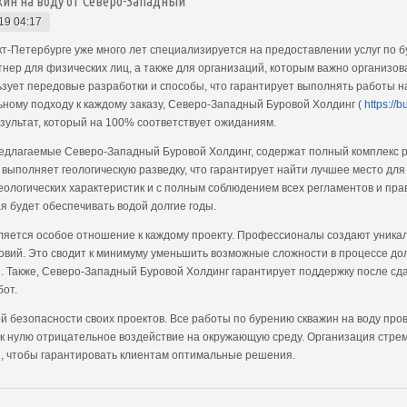
жин на воду от Северо-Западный
19 04:17
т-Петербурге уже много лет специализируется на предоставлении услуг по б
нер для физических лиц, а также для организаций, которым важно организов
зует передовые разработки и способы, что гарантирует выполнять работы на
ному подходу к каждому заказу, Северо-Западный Буровой Холдинг (
https://
зультат, который на 100% соответствует ожиданиям.
редлагаемые Северо-Западный Буровой Холдинг, содержат полный комплекс р
выполняет геологическую разведку, что гарантирует найти лучшее место для
еологических характеристик и с полным соблюдением всех регламентов и пра
я будет обеспечивать водой долгие годы.
яется особое отношение к каждому проекту. Профессионалы создают уникал
ловий. Это сводит к минимуму уменьшить возможные сложности в процессе до
ы. Также, Северо-Западный Буровой Холдинг гарантирует поддержку после сд
бот.
й безопасности своих проектов. Все работы по бурению скважин на воду про
и к нулю отрицательное воздействие на окружающую среду. Организация стре
, чтобы гарантировать клиентам оптимальные решения.