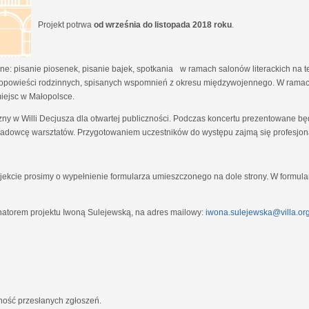
Projekt potrwa
od września do listopada 2018 roku
.
e: pisanie piosenek, pisanie bajek, spotkania w ramach salonów literackich na tem
opowieści rodzinnych, spisanych wspomnień z okresu międzywojennego. W ramach
miejsc w Małopolsce.
zny w Willi Decjusza dla otwartej publiczności. Podczas koncertu prezentowane 
adowcę warsztatów. Przygotowaniem uczestników do występu zajmą się profesjona
ekcie prosimy o wypełnienie formularza umieszczonego na dole strony. W formula
natorem projektu Iwoną Sulejewską, na adres mailowy:
iwona.sulejewska@villa.org
jność przesłanych zgłoszeń.