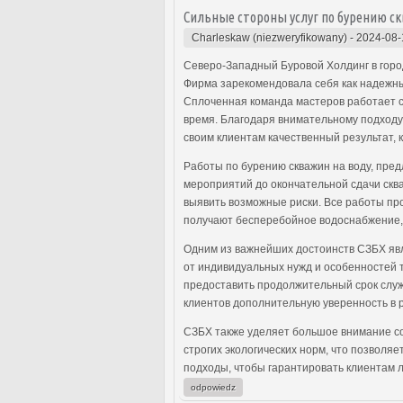
Сильные стороны услуг по бурению ск
Charleskaw (niezweryfikowany)
-
2024-08-
Северо-Западный Буровой Холдинг в город
Фирма зарекомендовала себя как надежный
Сплоченная команда мастеров работает с
время. Благодаря внимательному подходу
своим клиентам качественный результат, 
Работы по бурению скважин на воду, пре
мероприятий до окончательной сдачи скв
выявить возможные риски. Все работы про
получают бесперебойное водоснабжение, 
Одним из важнейших достоинств СЗБХ яв
от индивидуальных нужд и особенностей 
предоставить продолжительный срок служ
клиентов дополнительную уверенность в р
СЗБХ также уделяет большое внимание со
строгих экологических норм, что позволя
подходы, чтобы гарантировать клиентам 
odpowiedz