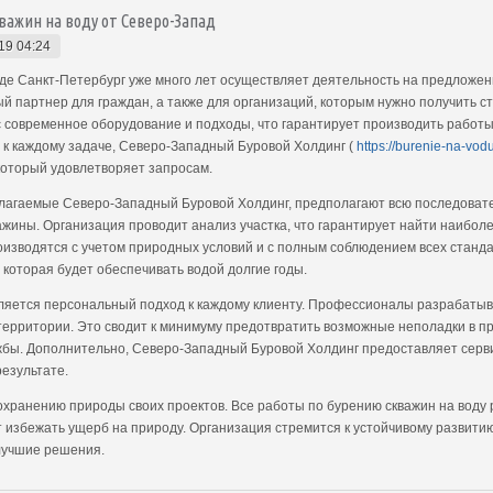
важин на воду от Северо-Запад
19 04:24
е Санкт-Петербург уже много лет осуществляет деятельность на предложени
 партнер для граждан, а также для организаций, которым нужно получить с
 современное оборудование и подходы, что гарантирует производить работы
 к каждому задаче, Северо-Западный Буровой Холдинг (
https://burenie-na-vod
который удовлетворяет запросам.
длагаемые Северо-Западный Буровой Холдинг, предполагают всю последовате
ажины. Организация проводит анализ участка, что гарантирует найти наибол
изводятся с учетом природных условий и с полным соблюдением всех станда
которая будет обеспечивать водой долгие годы.
ляется персональный подход к каждому клиенту. Профессионалы разрабатыв
территории. Это сводит к минимуму предотвратить возможные неполадки в п
бы. Дополнительно, Северо-Западный Буровой Холдинг предоставляет серви
езультате.
хранению природы своих проектов. Все работы по бурению скважин на воду
ет избежать ущерб на природу. Организация стремится к устойчивому развити
лучшие решения.