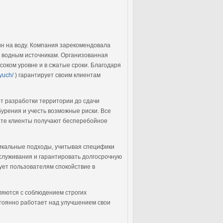
ин на воду. Компания зарекомендовала
к водным источникам. Организованная
соком уровне и в сжатые сроки. Благодаря
yuch/
) гарантирует своим клиентам
от разработки территории до сдачи
бурения и учесть возможные риски. Все
тате клиенты получают бесперебойное
икальные подходы, учитывая специфики
служивания и гарантировать долгосрочную
ует пользователям спокойствие в
ляются с соблюдением строгих
стоянно работает над улучшением свои