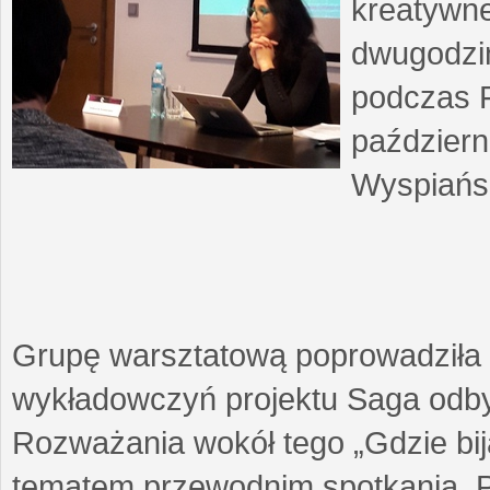
kreatywne
dwugodzin
podczas F
październ
Wyspiańsk
Grupę warsztatową poprowadziła 
wykładowczyń projektu Saga odby
Rozważania wokół tego „Gdzie biją
tematem przewodnim spotkania. 