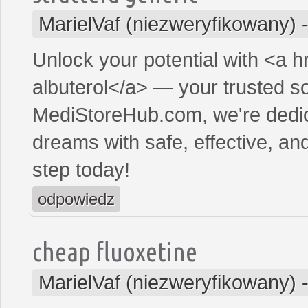
MarielVaf (niezweryfikowany)
Unlock your potential with <a h
albuterol</a> — your trusted sol
MediStoreHub.com, we're dedic
dreams with safe, effective, and
step today!
odpowiedz
cheap fluoxetine
MarielVaf (niezweryfikowany)