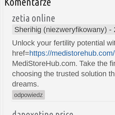
Komentarze
zetia online
Sherihig (niezweryfikowany)
-
Unlock your fertility potential w
href=
https://medistorehub.com
MediStoreHub.com. Take the firs
choosing the trusted solution tha
dreams.
odpowiedz
dapoxetine price