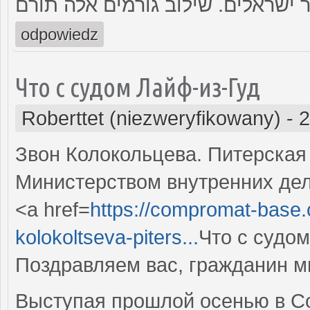
ר ישראלים. שילוב גורמים אלה תורם
odpowiedz
Что с судом Лайф-из-Гуд
Roberttet (niezweryfikowany)
-
2
Звон Колокольцева. Питерская
Министерством внутренних де
<a href=
https://compromat-base.
kolokoltseva-piters...
Что с судо
Поздравляем вас, гражданин м
Выступая прошлой осенью в С