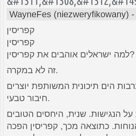
&#1511;&#1508;&#1512;&#14
WayneFes (niezweryfikowany)
קפריסין
קפריסין
למה ישראלים אוהבים את קפריסין?
זה לא במקרה.
בות הים תיכונית המשותפת יוצרים
חיבור טבעי.
ל הנגישות. שנית, היחסים הטובים
נוחות. כתוצאה מכך, קפריסין הפכה