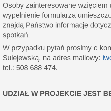
Osoby zainteresowane wzięciem u
wypełnienie formularza umieszczo
znajdą Państwo informacje dotyc
spotkań.
W przypadku pytań prosimy o kon
Sulejewską, na adres mailowy:
iw
tel.: 508 688 474.
UDZIAŁ W PROJEKCIE JEST 