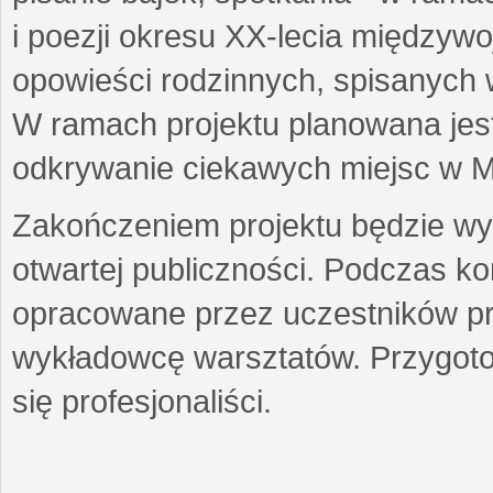
i poezji okresu XX-lecia międzyw
opowieści rodzinnych, spisanych
W ramach projektu planowana jest
odkrywanie ciekawych miejsc w M
Zakończeniem projektu będzie wys
otwartej publiczności. Podczas k
opracowane przez uczestników p
wykładowcę warsztatów. Przygot
się profesjonaliści.