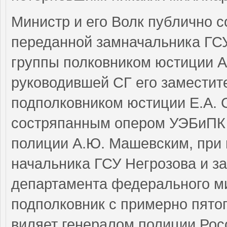
Министр и его Волк публично с
переданной замначальника ГС
группы полковником юстиции А
руководившей СГ его заместит
подполковником юстиции Е.А. 
состряпанным опером УЭБиПК 
полиции А.Ю. Машевским, при 
начальника ГСУ Негрозова и з
департамента федерального ми
подполковник с примерно пято
виляет генералом полиции Ро