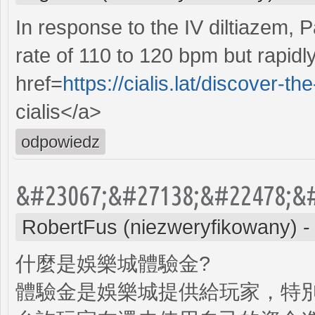
In response to the IV diltiazem, Pa
rate of 110 to 120 bpm but rapidly
href=
https://cialis.lat/discover-t
cialis</a>
odpowiedz
&#23067;&#27138;&#22478;&#
RobertFus (niezweryfikowany)
什麼是娛樂城體驗金?
體驗金是娛樂城提供給玩家，特