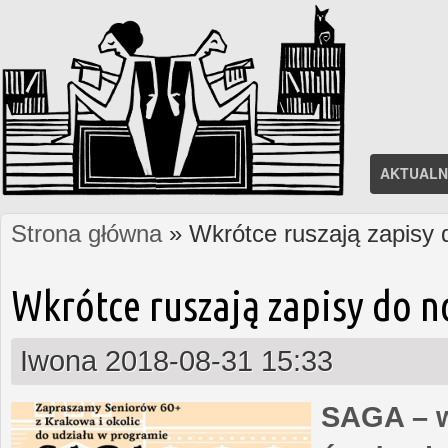
AKTUALN
Strona główna
» Wkrótce ruszają zapisy
Jesteś tutaj
Wkrótce ruszają zapisy do 
Iwona
2018-08-31 15:33
SAGA – w