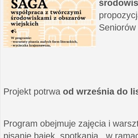
środowis
propozycj
Seniorów 
Projekt potrwa
od września do l
Program obejmuje zajęcia i warszt
pisanie bajek, spotkania w ramach