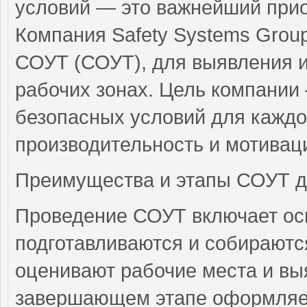
условий — это важнейший прио
Компания Safety Systems Grou
СОУТ (СОУТ), для выявления 
рабочих зонах. Цель компании
безопасных условий для каждо
производительность и мотивац
Преимущества и этапы СОУТ д
Проведение СОУТ включает ос
подготавливаются и собирают
оценивают рабочие места и вы
завершающем этапе оформляет