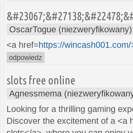
&#23067;&#27138;&#22478;&#
OscarTogue (niezweryfikowany)
<a href=
https://wincash001.com/
odpowiedz
slots free online
Agnessmema (niezweryfikowan
Looking for a thrilling gaming ex
Discover the excitement of a <a 
slots</a>, where you can enjoy y