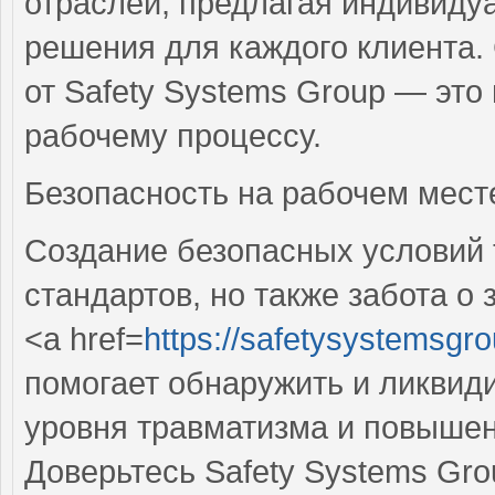
отраслей, предлагая индивиду
решения для каждого клиента.
от Safety Systems Group — это
рабочему процессу.
Безопасность на рабочем мест
Создание безопасных условий 
стандартов, но также забота о
<a href=
https://safetysystemsgr
помогает обнаружить и ликвиди
уровня травматизма и повыше
Доверьтесь Safety Systems Gro