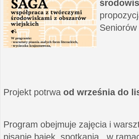
środowis
propozycj
Seniorów 
Projekt potrwa
od września do l
Program obejmuje zajęcia i warszt
pisanie bajek, spotkania w ramach