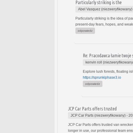
Particularly striking is the
Abel Vasquez (niezweryfikowany)
Particularly striking is the idea of ​
present-day fears, hopes, and wea
odpowiedz
Re: Pracodawca łamie twoje
kenvin roll (niezweryfikowany
Explore lush forests, floating i
https://sprunkiphase3.io
odpowiedz
JCP Car Parts offers trusted
JCP Car Parts (niezweryfikowany)
-
20
JCP Car Parts offers trusted van wrecker
longer in use, our professional team ens