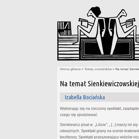
Strona główna
»
Teksty uczestników
» Na temat Sienkiew
Jesteś tutaj
Na temat Sienkiewiczowskiej 
Izabella Bociańska
Wybierając się na rzeczony spektakl, zaadapto
czego się spodziewać.
Sienkiewicz pisał w „Liście”: „ [...] marzy mi 
odważnych. Spektakl grany na scenie krakowskie
bezlitosny. Spektakl przeszywający widzów nicz