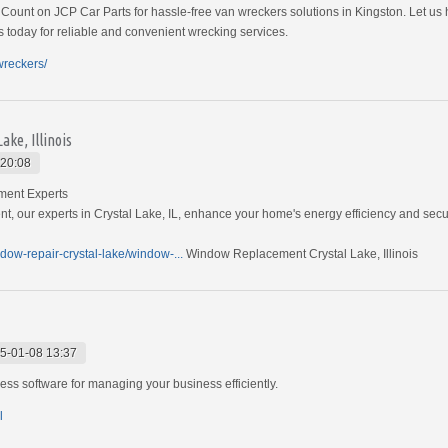
 Count on JCP Car Parts for hassle-free van wreckers solutions in Kingston. Let us
 today for reliable and convenient wrecking services.
wreckers/
ke, Illinois
 20:08
ment Experts
, our experts in Crystal Lake, IL, enhance your home's energy efficiency and secur
ndow-repair-crystal-lake/window-...
Window Replacement Crystal Lake, Illinois
5-01-08 13:37
ess software for managing your business efficiently.
l