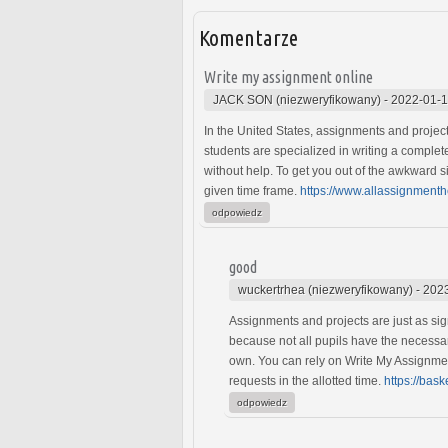
Komentarze
Write my assignment online
JACK SON (niezweryfikowany)
-
2022-01-1
In the United States, assignments and project
students are specialized in writing a comple
without help. To get you out of the awkward si
given time frame.
https://www.allassignment
odpowiedz
good
wuckertrhea (niezweryfikowany)
-
2023
Assignments and projects are just as sig
because not all pupils have the necessary
own. You can rely on Write My Assignment
requests in the allotted time.
https://bask
odpowiedz