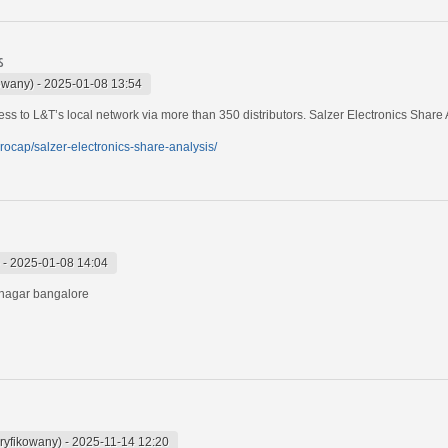
s
owany)
-
2025-01-08 13:54
ess to L&T’s local network via more than 350 distributors. Salzer Electronics Share
rocap/salzer-electronics-share-analysis/
-
2025-01-08 14:04
t nagar bangalore
eryfikowany)
-
2025-11-14 12:20