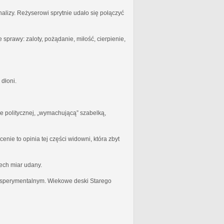
lizy. Reżyserowi sprytnie udało się połączyć
prawy: zaloty, pożądanie, miłość, cierpienie,
 dłoni.
e politycznej, „wymachującą” szabelką,
ie to opinia tej części widowni, która zbyt
ech miar udany.
 eksperymentalnym. Wiekowe deski Starego