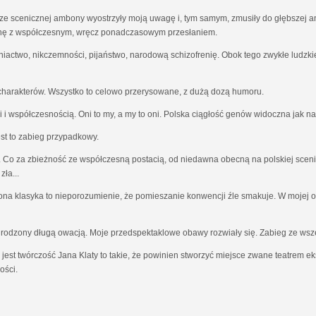
e scenicznej ambony wyostrzyły moją uwagę i, tym samym, zmusiły do głębszej ana
znę z współczesnym, wręcz ponadczasowym przesłaniem.
actwo, nikczemności, pijaństwo, narodową schizofrenię. Obok tego zwykłe ludzkie s
charakterów. Wszystko to celowo przerysowane, z dużą dozą humoru.
i i współczesnością. Oni to my, a my to oni. Polska ciągłość genów widoczna jak na
jest to zabieg przypadkowy.
 Co za zbieżność ze współczesną postacią, od niedawna obecną na polskiej sceni
ła...
na klasyka to nieporozumienie, że pomieszanie konwencji źle smakuje. W mojej ocen
agrodzony długą owacją. Moje przedspektaklowe obawy rozwiały się. Zabieg ze wsz
m jest twórczość Jana Klaty to takie, że powinien stworzyć miejsce zwane teatrem
ości.