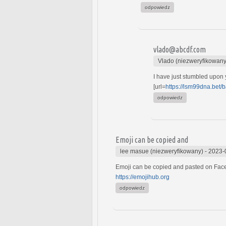
odpowiedz
vlado@abcdf.com
Vlado (niezweryfikowany
I have just stumbled upon 
[url=
https://lsm99dna.bet/b
odpowiedz
Emoji can be copied and
lee masue (niezweryfikowany)
-
2023-
Emoji can be copied and pasted on Faceb
https://emojihub.org
odpowiedz