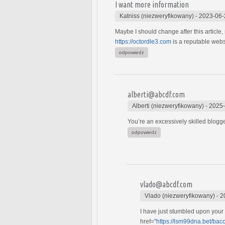
I want more information
Katniss (niezweryfikowany)
-
2023-06-
Maybe I should change after this article
https://octordle3.com
is a reputable websi
odpowiedz
alberti@abcdf.com
Alberti (niezweryfikowany)
-
2025-
You’re an excessively skilled blogge
odpowiedz
vlado@abcdf.com
Vlado (niezweryfikowany)
-
2
I have just stumbled upon your
href="
https://lsm99dna.bet/bac