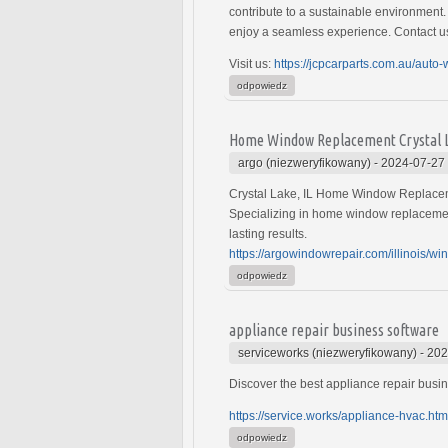
contribute to a sustainable environment.
enjoy a seamless experience. Contact us
Visit us:
https://jcpcarparts.com.au/auto-
odpowiedz
Home Window Replacement Crystal La
argo (niezweryfikowany)
-
2024-07-27
Crystal Lake, IL Home Window Replace
Specializing in home window replacement
lasting results.
https://argowindowrepair.com/illinois/wi
odpowiedz
appliance repair business software
serviceworks (niezweryfikowany)
-
202
Discover the best appliance repair busin
https://service.works/appliance-hvac.htm
odpowiedz