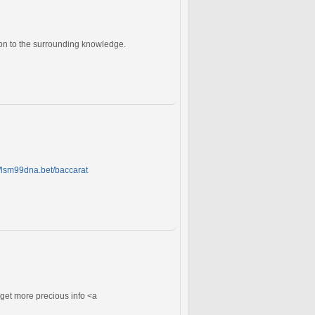
tion to the surrounding knowledge.
//lsm99dna.bet/baccarat
 get more precious info <a