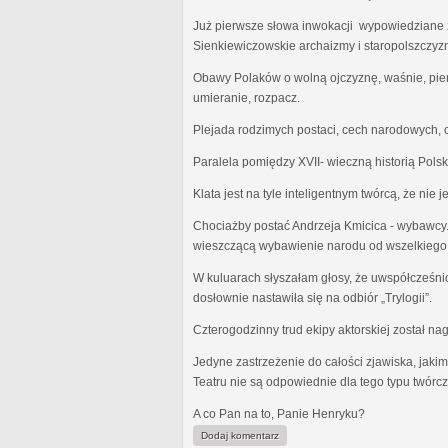
Już pierwsze słowa inwokacji wypowiedziane z
Sienkiewiczowskie archaizmy i staropolszczy
Obawy Polaków o wolną ojczyznę, waśnie, pieni
umieranie, rozpacz.
Plejada rodzimych postaci, cech narodowych, 
Paralela pomiędzy XVII- wieczną historią Polsk
Klata jest na tyle inteligentnym twórcą, że nie 
Chociażby postać Andrzeja Kmicica - wybawcy.
wieszczącą wybawienie narodu od wszelkiego z
W kuluarach słyszałam głosy, że uwspółcześnio
dosłownie nastawiła się na odbiór „Trylogii”.
Czterogodzinny trud ekipy aktorskiej został n
Jedyne zastrzeżenie do całości zjawiska, jaki
Teatru nie są odpowiednie dla tego typu twórcz
A co Pan na to, Panie Henryku?
Dodaj komentarz