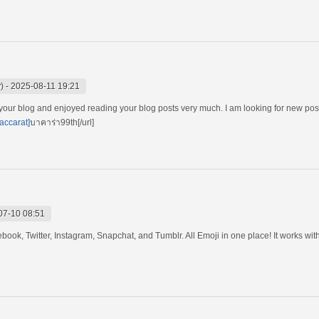
)
-
2025-08-11 19:21
your blog and enjoyed reading your blog posts very much. I am looking for new post
accarat]
บาคาร่า99th[/url]
07-10 08:51
ook, Twitter, Instagram, Snapchat, and Tumblr. All Emoji in one place! It works wi