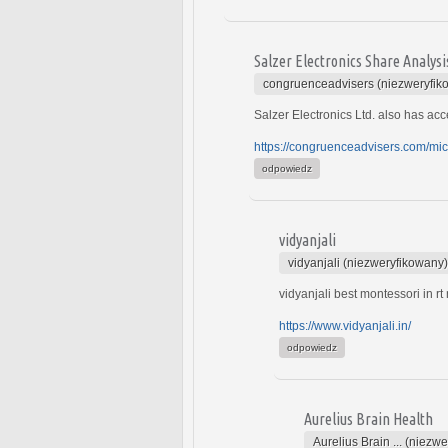
Salzer Electronics Share Analysi
congruenceadvisers (niezweryfik
Salzer Electronics Ltd. also has acc
https://congruenceadvisers.com/mic
odpowiedz
vidyanjali
vidyanjali (niezweryfikowany)
vidyanjali best montessori in r
https://www.vidyanjali.in/
odpowiedz
Aurelius Brain Health
Aurelius Brain ... (niezw