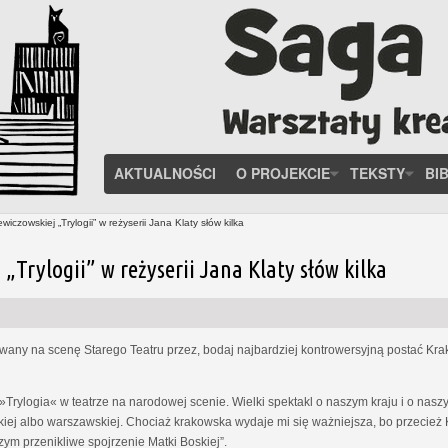
AKTUALNOŚCI
O PROJEKCIE
TEKSTY
BI
iczowskiej „Trylogii” w reżyserii Jana Klaty słów kilka
„Trylogii” w reżyserii Jana Klaty słów kilka
wany na scenę Starego Teatru przez, bodaj najbardziej kontrowersyjną postać Krak
się »Trylogia« w teatrze na narodowej scenie. Wielki spektakl o naszym kraju i o nas
j albo warszawskiej. Chociaż krakowska wydaje mi się ważniejsza, bo przecież Kra
ym przenikliwe spojrzenie Matki Boskiej”.