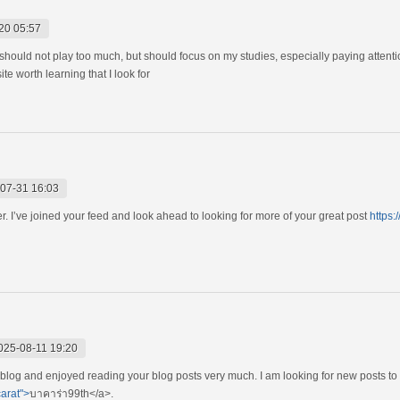
20 05:57
, should not play too much, but should focus on my studies, especially paying atten
te worth learning that I look for
07-31 16:03
r. I’ve joined your feed and look ahead to looking for more of your great post
https:
025-08-11 19:20
 blog and enjoyed reading your blog posts very much. I am looking for new posts to
carat">
บาคาร่า99th</a>.