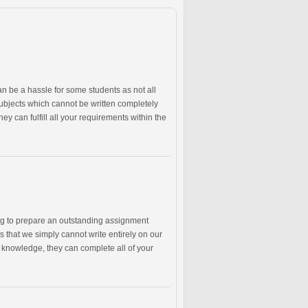
an be a hassle for some students as not all
subjects which cannot be written completely
ey can fulfill all your requirements within the
ing to prepare an outstanding assignment
s that we simply cannot write entirely on our
 knowledge, they can complete all of your