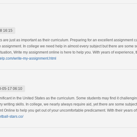
8 16:15
s are just as important as their curriculum. Preparing for an excellent assignment c
te assignment. In college we need help in almost every subject but there are some 
tuation, Write my assignment online is here to help you. With years of experience, th
help.com/write-my-assignment.html
-05-17 06:10
nificant in the United States as the curriculum. Some students may find it challeng
 writing skills. In college, we nearly always require aid, yet there are some subject
 Online to help you get out of your uncomfortable predicament. With their years of
etball-stars.co/