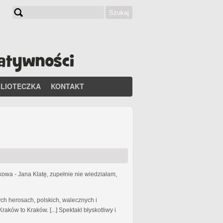
Szukaj
Formularz wyszukiwania
BLIOTECZKA
KONTAKT
owa - Jana Klatę, zupełnie nie wiedziałam,
zych herosach, polskich, walecznych i
ków to Kraków. [...] Spektakl błyskotliwy i