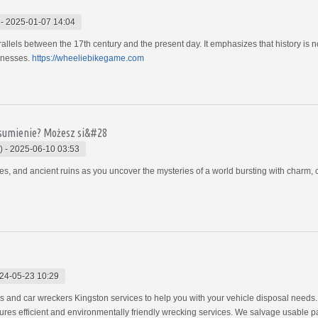
-
2025-01-07 14:04
​parallels between the 17th century and the present day. It emphasizes that history is n
knesses.
https://wheeliebikegame.com
 sumienie? Możesz si&#28
)
-
2025-06-10 03:53
sles, and ancient ruins as you uncover the mysteries of a world bursting with charm, c
24-05-23 10:29
s and car wreckers Kingston services to help you with your vehicle disposal needs.
ures efficient and environmentally friendly wrecking services. We salvage usable pa