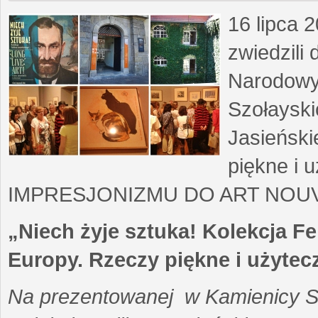
16 lipca 
zwiedzil
Narodowy
Szołayski
Jasieński
piękne i 
IMPRESJONIZMU DO ART NOUV
„Niech żyje sztuka! Kolekcja Fe
Europy. Rzeczy piękne i użytec
Na prezentowanej w Kamienicy Sz