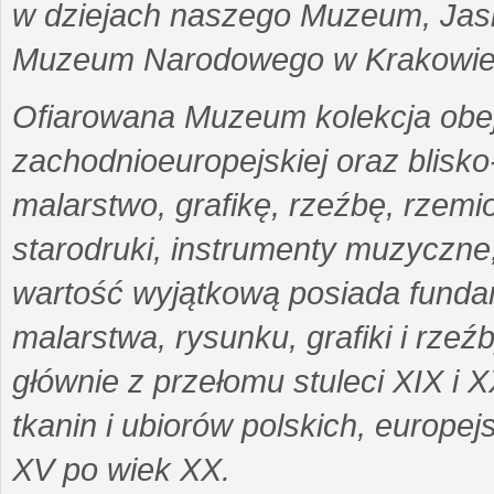
w dziejach naszego Muzeum, Jasi
Muzeum Narodowego w Krakowie
Ofiarowana Muzeum kolekcja obejm
zachodnioeuropejskiej oraz blisko
malarstwo, grafikę, rzeźbę, rzemios
starodruki, instrumenty muzyczne
wartość wyjątkową posiada funda
malarstwa, rysunku, grafiki i rzeź
głównie z przełomu stuleci XIX i 
tkanin i ubiorów polskich, europe
XV po wiek XX.