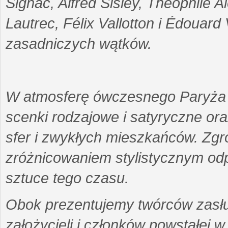
Signac, Alfred Sisley, Théophile A
Lautrec, Félix Vallotton i Édouard
zasadniczych wątków.
W atmosferę ówczesnego Paryża w
scenki rodzajowe i satyryczne ora
sfer i zwykłych mieszkańców. Z
zróżnicowaniem stylistycznym odp
sztuce tego czasu.
Obok prezentujemy twórców zasłu
założycieli i członków powstałej w