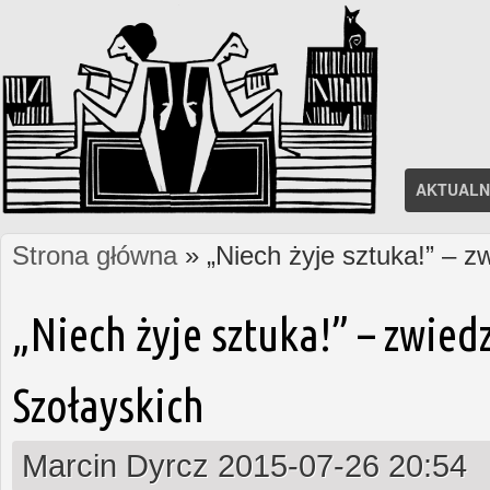
AKTUALN
Strona główna
» „Niech żyje sztuka!” – 
Jesteś tutaj
„Niech żyje sztuka!” – zwie
Szołayskich
Marcin Dyrcz
2015-07-26 20:54