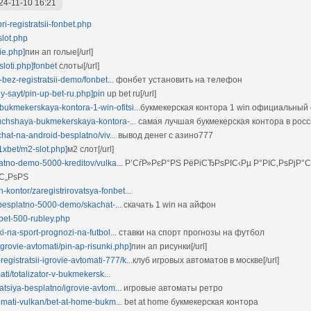
24-11-10 16:21
ri-registratsii-fonbet.php
slot.php
lie.php]
пин ап голые[/url]
-sloti.php]fonbet
слоты[/url]
i-bez-registratsii-demo/fonbet...
фонбет установить на телефон
lniy-sayt/pin-up-bet-ru.php]pin
up bet ru[/url]
p/bukmekerskaya-kontora-1-win-ofitsi...
букмекерская контора 1 win официальный са
-luchshaya-bukmekerskaya-kontora-...
самая лучшая букмекерская контора в рос
achat-na-android-besplatno/viv...
вывод денег с азино777
-1xbet/m2-slot.php]
м2 слот[/url]
platno-demo-5000-kreditov/vulka...
Р’СѓР»РєР°РЅ РёРіСЂРѕРІС‹Рµ Р°РІС‚РѕРјР°
С„РѕРЅ
kontor/zaregistrirovatsya-fonbet...
at-besplatno-5000-demo/skachat-...
скачать 1 win на айфон
onbet-500-rubley.php
ki-na-sport-prognozi-na-futbol...
ставки на спорт прогнозы на футбол
-igrovie-avtomati/pin-ap-risunki.php]
пин ап рисунки[/url]
registratsii-igrovie-avtomati-777/k...
клуб игровых автоматов в москве[/url]
mati/totalizator-v-bukmekersk...
ratsiya-besplatno/igrovie-avtom...
игровые автоматы ретро
vtomati-vulkan/bet-at-home-bukm...
bet at home букмекерская контора