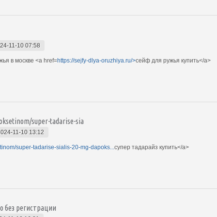
24-11-10 07:58
ья в москве <a href=
https://sejfy-dlya-oruzhiya.ru/>
сейф для ружья купить</a>
poksetinom/super-tadarise-sia
2024-11-10 13:12
etinom/super-tadarise-sialis-20-mg-dapoks...
супер тадарайз купить</a>
о без регистрации