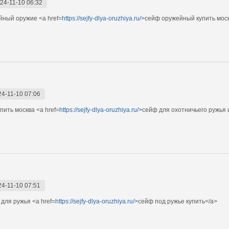
24-11-10 06:32
ный оружие <a href=
https://sejfy-dlya-oruzhiya.ru/>
сейф оружейный купить мос
24-11-10 07:06
ить москва <a href=
https://sejfy-dlya-oruzhiya.ru/>
сейф для охотничьего ружья 
24-11-10 07:51
для ружья <a href=
https://sejfy-dlya-oruzhiya.ru/>
сейф под ружье купить</a>