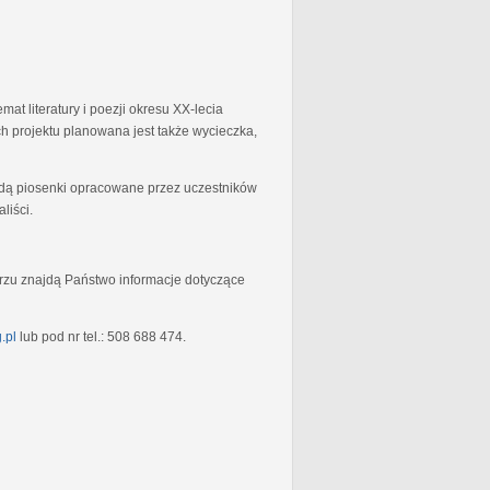
at literatury i poezji okresu XX-lecia
 projektu planowana jest także wycieczka,
będą piosenki opracowane przez uczestników
liści.
rzu znajdą Państwo informacje dotyczące
.pl
lub pod nr tel.: 508 688 474.