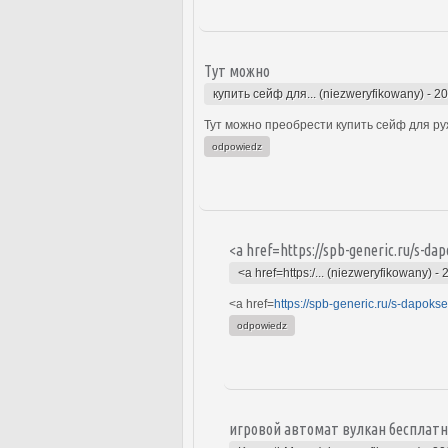
Тут можно
купить сейф для... (niezweryfikowany)
-
20
Тут можно преобрести купить сейф для руж
odpowiedz
<a href=https://spb-generic.ru/s-da
<a href=https:/... (niezweryfikowany)
-
<a href=
https://spb-generic.ru/s-dapoks
odpowiedz
игровой автомат вулкан бесплатн