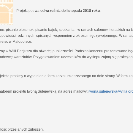
Projekt potrwa
od września do listopada 2018 roku
.
e: pisanie piosenek, pisanie bajek, spotkania w ramach salonów literackich na tem
opowieści rodzinnych, spisanych wspomnień z okresu międzywojennego. W ramach
miejsc w Małopolsce.
zny w Willi Decjusza dla otwartej publiczności. Podczas koncertu prezentowane 
adowcę warsztatów. Przygotowaniem uczestników do występu zajmą się profesjona
ekcie prosimy o wypełnienie formularza umieszczonego na dole strony. W formula
natorem projektu Iwoną Sulejewską, na adres mailowy:
iwona.sulejewska@villa.org
jność przesłanych zgłoszeń.