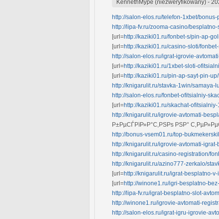
KennethMype (niezweryfikowany)
-
20
http://salon-elos.ru/telefon-1xbet/bonus-p
http://lipa-fv.ru/zooma-casino/besplatno-
[url=
http://kaziki01.ru/fonbet-s/pin-ap-go
[url=
http://kaziki01.ru/casino-sloti/fonbet
http://salon-elos.ru/igrat-igrovie-avtomat
[url=
http://kaziki01.ru/1xbet-sloti-ofitsia
[url=
http://kaziki01.ru/pin-ap-sayt-pin-u
http://knigarulit.ru/stavka-1win/samaya
http://salon-elos.ru/fonbet-ofitsialniy-sk
[url=
http://kaziki01.ru/skachat-ofitsialniy
http://knigarulit.ru/igrovie-avtomati-bes
Р±РµСЃРїР»Р°С‚РЅРѕ РЅР° С‚РµР»Рµ
http://bonus-vsem01.ru/top-bukmekerskih-
http://knigarulit.ru/igrovie-avtomati-igr
http://knigarulit.ru/casino-registration/f
http://knigarulit.ru/azino777-zerkalo/stav
[url=
http://knigarulit.ru/igrat-besplatno-v
[url=
http://winone1.ru/igri-besplatno-bez-
http://lipa-fv.ru/igrat-besplatno-slot-avto
http://winone1.ru/igrovie-avtomati-regist
http://salon-elos.ru/igrat-igru-igrovie-a