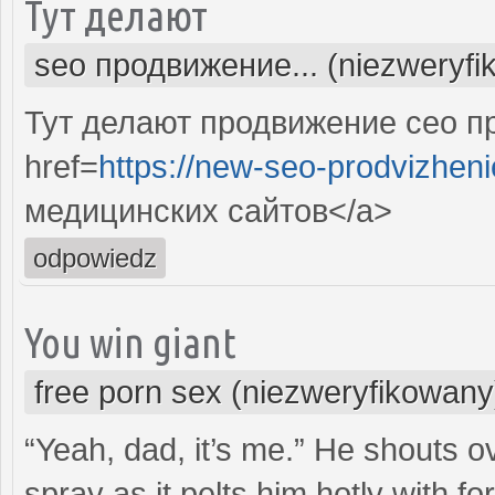
Тут делают
seo продвижение... (niezweryfi
Тут делают продвижение сео п
href=
https://new-seo-prodvizheni
медицинских сайтов</a>
odpowiedz
You win giant
free porn sex (niezweryfikowany
“Yeah, dad, it’s me.” He shouts ov
spray as it pelts him hotly with fo