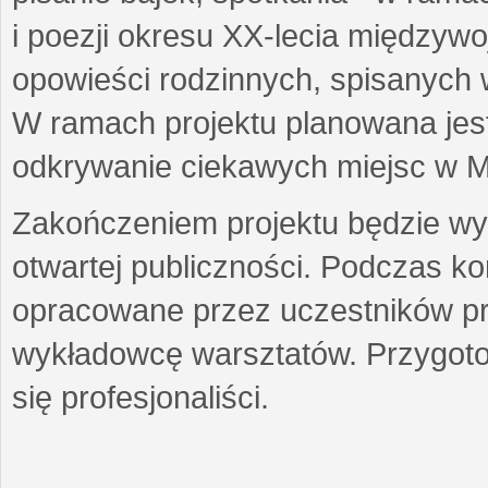
i poezji okresu XX-lecia międzyw
opowieści rodzinnych, spisanych
W ramach projektu planowana jest
odkrywanie ciekawych miejsc w M
Zakończeniem projektu będzie wys
otwartej publiczności. Podczas k
opracowane przez uczestników p
wykładowcę warsztatów. Przygot
się profesjonaliści.