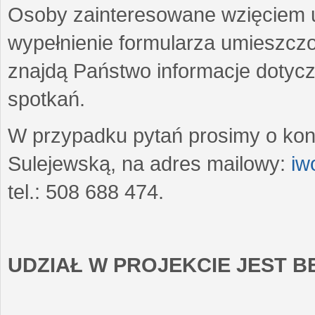
Osoby zainteresowane wzięciem u
wypełnienie formularza umieszczo
znajdą Państwo informacje dotyc
spotkań.
W przypadku pytań prosimy o kon
Sulejewską, na adres mailowy:
iw
tel.: 508 688 474.
UDZIAŁ W PROJEKCIE JEST 