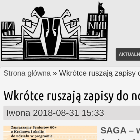
AKTUALN
Strona główna
» Wkrótce ruszają zapisy
Jesteś tutaj
Wkrótce ruszają zapisy do 
Iwona
2018-08-31 15:33
SAGA – w