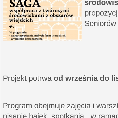
środowis
propozycj
Seniorów 
Projekt potrwa
od września do l
Program obejmuje zajęcia i warszt
pisanie bajek, spotkania w ramach