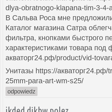
dlya-obratnogo-klapana-tim-3-4-a
В Сальва Роса мне предложи
Каталог магазина Сатра облег
фильтра, кнопками быстрого п
характеристиками товара под ф
акваторг24.рф/product/vid-tova
Унитазы https://акваторг24.рф/tru
25mm-para-art-wm-s25/
odpowiedz
jkded dikbw polez