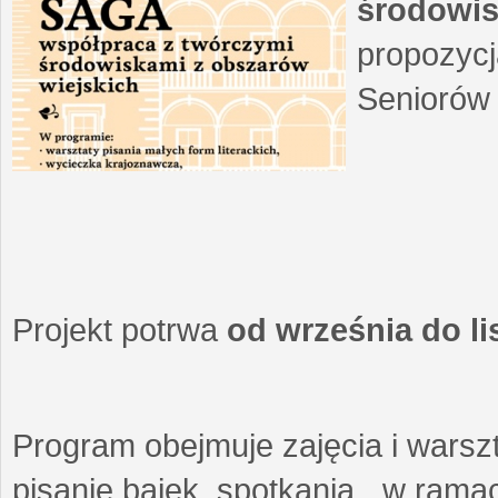
środowis
propozycj
Seniorów 
Projekt potrwa
od września do l
Program obejmuje zajęcia i warszt
pisanie bajek, spotkania w ramach