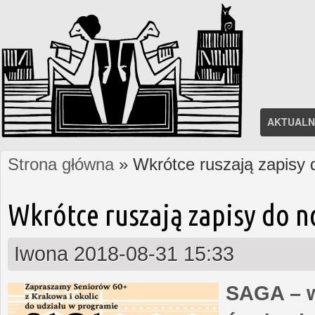
AKTUALN
Strona główna
» Wkrótce ruszają zapisy
Jesteś tutaj
Wkrótce ruszają zapisy do 
Iwona
2018-08-31 15:33
SAGA – w