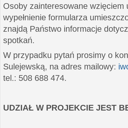
Osoby zainteresowane wzięciem u
wypełnienie formularza umieszczo
znajdą Państwo informacje dotyc
spotkań.
W przypadku pytań prosimy o kon
Sulejewską, na adres mailowy:
iw
tel.: 508 688 474.
UDZIAŁ W PROJEKCIE JEST 