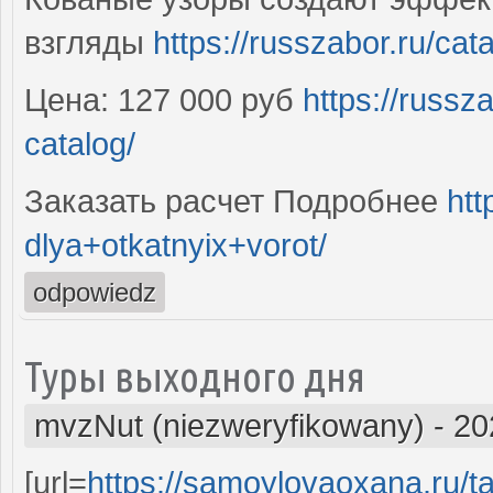
взгляды
https://russzabor.ru/catal
Цена: 127 000 руб
https://russza
catalog/
Заказать расчет Подробнее
htt
dlya+otkatnyix+vorot/
odpowiedz
Туры выходного дня
mvzNut (niezweryfikowany)
-
20
[url=
https://samoylovaoxana.ru/ta