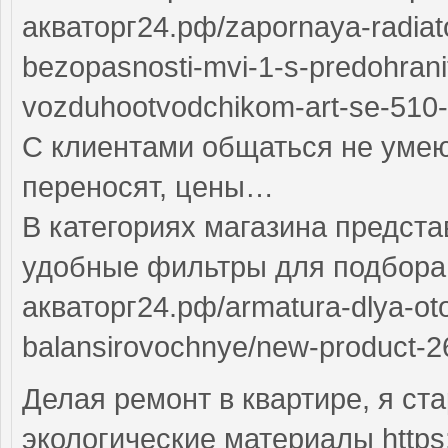
акваторг24.рф/zapornaya-radiat
bezopasnosti-mvi-1-s-predohran
vozduhootvodchikom-art-se-510-
С клиентами общаться не умею
переносят, цены…
В категориях магазина предст
удобные фильтры для подбора п
акваторг24.рф/armatura-dlya-oto
balansirovochnye/new-product-2
Делая ремонт в квартире, я ст
экологические материалы https://