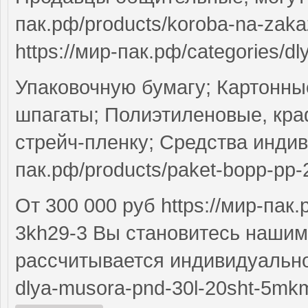
пак.рф/products/koroba-na-zak
https://мир-пак.рф/categories/dly
Упаковочную бумагу; Картонные
шпагаты; Полиэтиленовые, краф
стрейч-пленку; Средства индив
пак.рф/products/paket-bopp-p
От 300 000 руб https://мир-пак
3kh29-3 Вы становитесь нашим
рассчитывается индивидуально h
dlya-musora-pnd-30l-20sht-5mk