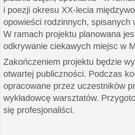
i poezji okresu XX-lecia międzyw
opowieści rodzinnych, spisanych
W ramach projektu planowana jest
odkrywanie ciekawych miejsc w M
Zakończeniem projektu będzie wys
otwartej publiczności. Podczas k
opracowane przez uczestników p
wykładowcę warsztatów. Przygot
się profesjonaliści.