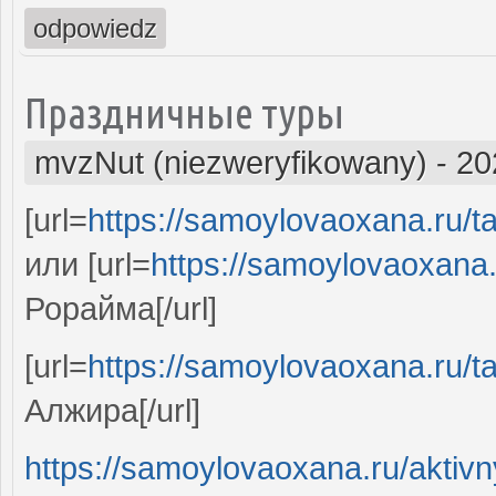
odpowiedz
Праздничные туры
mvzNut (niezweryfikowany)
-
20
[url=
https://samoylovaoxana.ru/ta
или [url=
https://samoylovaoxana.r
Рорайма[/url]
[url=
https://samoylovaoxana.ru/ta
Алжира[/url]
https://samoylovaoxana.ru/aktivn