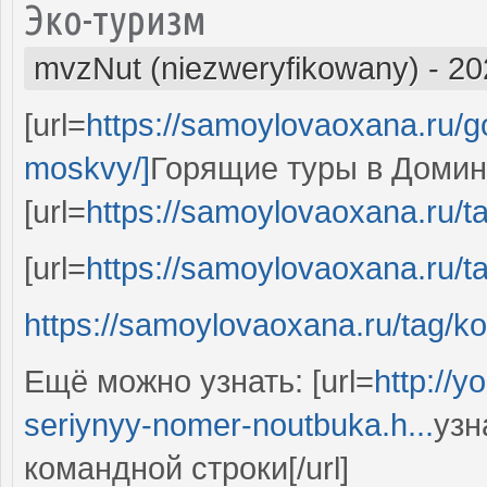
Эко-туризм
mvzNut (niezweryfikowany)
-
20
[url=
https://samoylovaoxana.ru/go
moskvy/]
Горящие туры в Домини
[url=
https://samoylovaoxana.ru/ta
[url=
https://samoylovaoxana.ru/t
https://samoylovaoxana.ru/tag/ko
Ещё можно узнать: [url=
http://y
seriynyy-nomer-noutbuka.h...
узн
командной строки[/url]