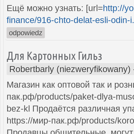
Ещё можно узнать: [url=
http://y
finance/916-chto-delat-esli-odin-i.
odpowiedz
Для Картонных Гильз
Robertbarly (niezweryfikowany)
Магазин как оптовой так и розни
пак.рф/products/paket-dlya-mu
bez-kl Продаётся различная уп
https://мир-пак.рф/products/k
Продавцы общительные, могут с