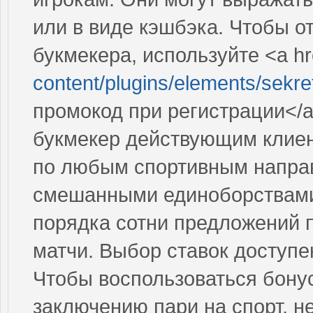
или в виде кэшбэка. Чтобы о
букмекера, используйте <a hr
content/plugins/elements/sekr
промокод при регистрации</a
букмекер действующим клиен
по любым спортивным направ
смешанными единоборствами,
порядка сотни предложений 
матчи. Выбор ставок доступен 
Чтобы воспользоваться бонус
заключению пари на спорт, н