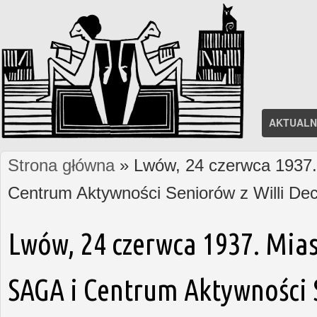
AKTUALN
Strona główna
» Lwów, 24 czerwca 1937. 
Jesteś tutaj
Centrum Aktywności Seniorów z Willi D
Lwów, 24 czerwca 1937. Mias
SAGA i Centrum Aktywności S