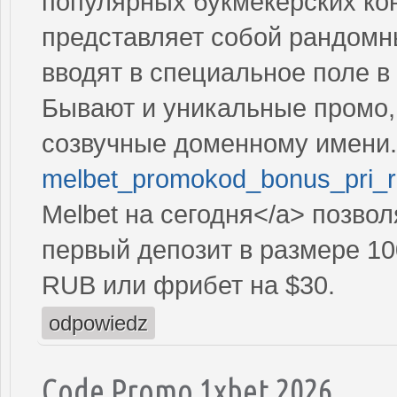
популярных букмекерских кон
представляет собой рандомн
вводят в специальное поле в
Бывают и уникальные промо
созвучные доменному имени. 
melbet_promokod_bonus_pri_reg
Melbet на сегодня</a> позво
первый депозит в размере 10
RUB или фрибет на $30.
odpowiedz
Code Promo 1xbet 2026