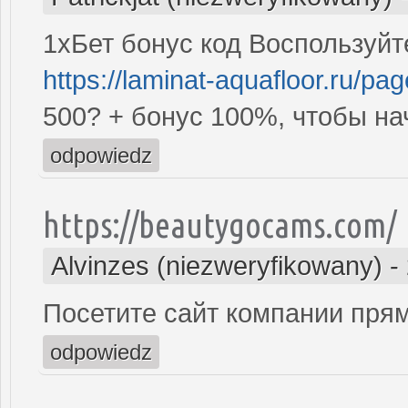
1хБет бонус код Воспользуйт
https://laminat-aquafloor.ru/p
500? + бонус 100%, чтобы нач
odpowiedz
https://beautygocams.com/
Alvinzes (niezweryfikowany)
-
Посетите сайт компании пря
odpowiedz