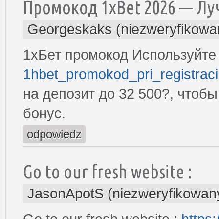
Промокод 1xBet 2026 — Луч
Georgeskaks (niezweryfikowa
1хБет промокод Используйте
1hbet_promokod_pri_registraci
на депозит до 32 500?, чтоб
бонус.
odpowiedz
Go to our fresh website :
JasonApotS (niezweryfikowan
Go to our fresh website :
https