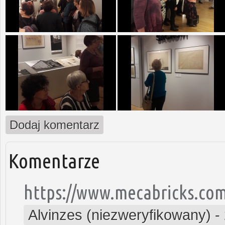
Dodaj komentarz
Komentarze
https://www.mecabricks.co
Alvinzes (niezweryfikowany)
-