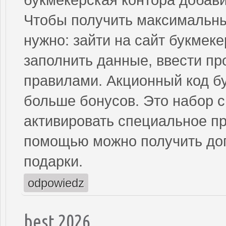
Чтобы получить максимальный
нужно: зайти на сайт букмеке
заполнить данные, ввести пр
правилами. Акционный код б
больше бонусов. Это набор с
активировать специальное пр
помощью можно получить доп
подарки.
odpowiedz
best 2026