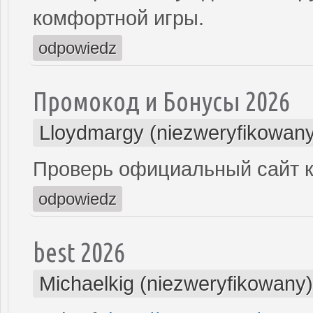
комфортной игры.
odpowiedz
Промокод и Бонусы 2026
Lloydmargy (niezweryfikowany
Проверь официальный сайт 
odpowiedz
best 2026
Michaelkig (niezweryfikowany)