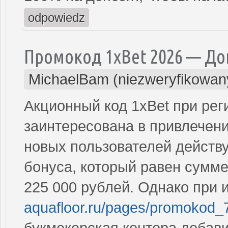
odpowiedz
Промокод 1xBet 2026 — До
MichaelBam (niezweryfikowan
Акционный код 1xBet при рег
заинтересована в привлечени
новых пользователей действу
бонуса, который равен сумме
225 000 рублей. Однако при 
aquafloor.ru/pages/promokod_
букмекерская контора добави