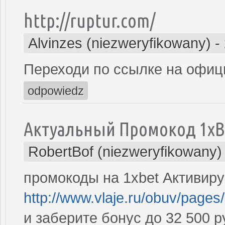
http://ruptur.com/
Alvinzes (niezweryfikowany)
-
Переходи по ссылке на офиц
odpowiedz
Актуальный Промокод 1xBe
RobertBof (niezweryfikowany)
промокоды на 1xbet Активиру
http://www.vlaje.ru/obuv/pages
и заберите бонус до 32 500 