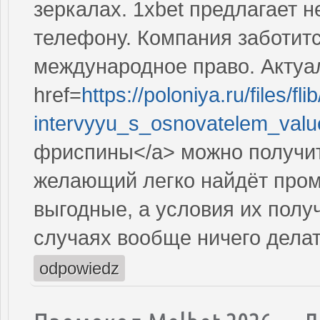
зеркалах. 1xbet предлагает 
телефону. Компания заботитс
международное право. Актуа
href=
https://poloniya.ru/files/fl
intervyyu_s_osnovatelem_value
фриспины</a> можно получит
желающий легко найдёт пром
выгодные, а условия их пол
случаях вообще ничего делат
odpowiedz