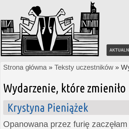
AKTUALN
Strona główna
»
Teksty uczestników
» Wy
Jesteś tutaj
Wydarzenie, które zmieniło 
Krystyna Pieniążek
Opanowana przez furię zaczęłam