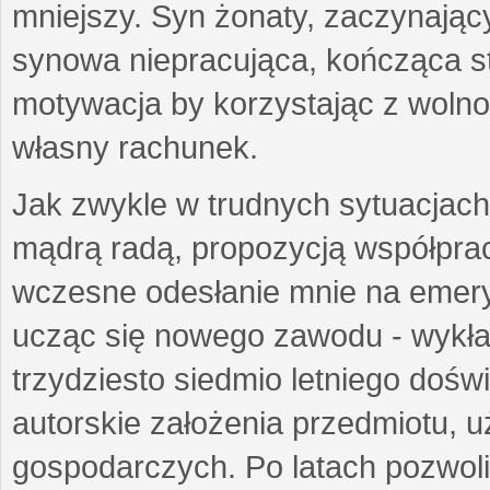
mniejszy. Syn żonaty, zaczynający
synowa niepracująca, kończąca st
motywacja by korzystając z woln
własny rachunek.
Jak zwykle w trudnych sytuacjach 
mądrą radą, propozycją współprac
wczesne odesłanie mnie na emeryt
ucząc się nowego zawodu - wykł
trzydziesto siedmio letniego doś
autorskie założenia przedmiotu,
gospodarczych. Po latach pozwoli