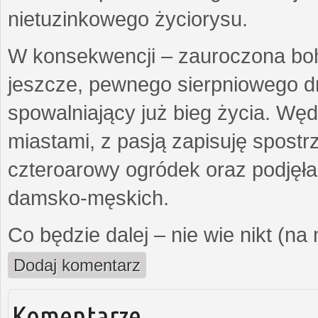
nietuzinkowego życiorysu.
W konsekwencji – zauroczona bo
jeszcze, pewnego sierpniowego d
spowalniający już bieg życia. Wę
miastami, z pasją zapisuję spost
czteroarowy ogródek oraz podjęł
damsko-męskich.
Co będzie dalej – nie wie nikt (na
Dodaj komentarz
Komentarze