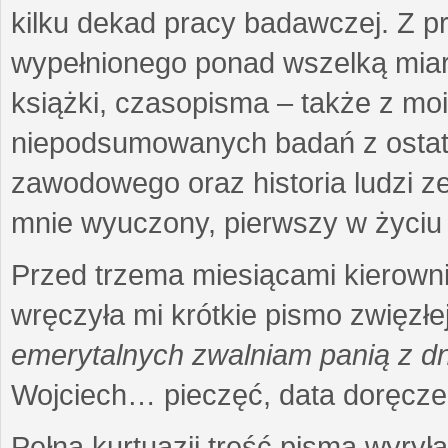
kilku dekad pracy badawczej. Z 
wypełnionego ponad wszelką miarę
książki, czasopisma – także z mo
niepodsumowanych badań z ostatni
zawodowego oraz historia ludzi ze
mnie wyuczony, pierwszy w życiu 
Przed trzema miesiącami kierownic
wręczyła mi krótkie pismo zwięzłej
emerytalnych zwalniam panią z dn
Wojciech… pieczęć, data doręcze
Pełna kurtuazji treść pisma wyrył