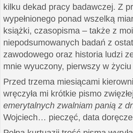
kilku dekad pracy badawczej. Z 
wypełnionego ponad wszelką miarę
książki, czasopisma – także z mo
niepodsumowanych badań z ostatni
zawodowego oraz historia ludzi ze
mnie wyuczony, pierwszy w życiu 
Przed trzema miesiącami kierownic
wręczyła mi krótkie pismo zwięzłej
emerytalnych zwalniam panią z dn
Wojciech… pieczęć, data doręcze
Pełna kurtuazji treść pisma wyrył