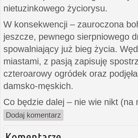
nietuzinkowego życiorysu.
W konsekwencji – zauroczona bo
jeszcze, pewnego sierpniowego d
spowalniający już bieg życia. Wę
miastami, z pasją zapisuję spost
czteroarowy ogródek oraz podjęł
damsko-męskich.
Co będzie dalej – nie wie nikt (na
Dodaj komentarz
Komentarze