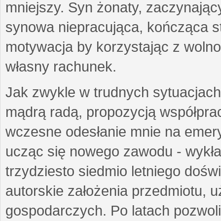
mniejszy. Syn żonaty, zaczynający
synowa niepracująca, kończąca st
motywacja by korzystając z woln
własny rachunek.
Jak zwykle w trudnych sytuacjach 
mądrą radą, propozycją współprac
wczesne odesłanie mnie na emeryt
ucząc się nowego zawodu - wykł
trzydziesto siedmio letniego doś
autorskie założenia przedmiotu,
gospodarczych. Po latach pozwoli