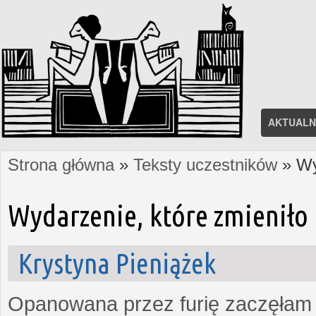
AKTUALN
Strona główna
»
Teksty uczestników
» Wy
Jesteś tutaj
Wydarzenie, które zmieniło 
Krystyna Pieniążek
Opanowana przez furię zaczęłam