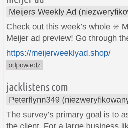
Meijers Weekly Ad (niezweryfik
Check out this week's whole ✳️ M
Meijer ad preview! Go through the
https://meijerweeklyad.shop/
odpowiedz
jacklistens com
Peterflynn349 (niezweryfikowan
The survey's primary goal is to 
the client. For a large business 