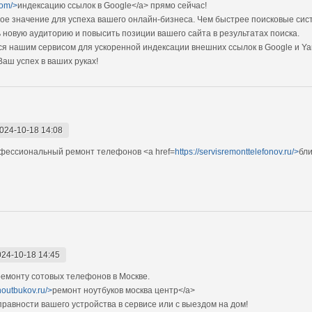
com/>
индексацию ссылок в Google</a> прямо cейчас!
ое значение для успеха вашего онлайн-бизнеса. Чем быстрее поисковые си
 новую аудиторию и повысить позиции вашего сайта в результатах поиска.
я нашим сервисом для ускоренной индексации внешних ссылок в Google и Ya
Ваш успех в ваших руках!
024-10-18 14:08
фессиональный ремонт телефонов <a href=
https://servisremonttelefonov.ru/>
бл
024-10-18 14:45
емонту сотовых телефонов в Москве.
noutbukov.ru/>
ремонт ноутбуков москва центр</a>
авности вашего устройства в сервисе или с выездом на дом!