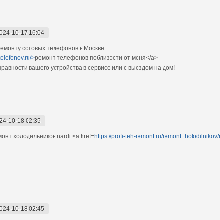
024-10-17 16:04
емонту сотовых телефонов в Москве.
telefonov.ru/>
ремонт телефонов поблизости от меня</a>
авности вашего устройства в сервисе или с выездом на дом!
24-10-18 02:35
нт холодильников nardi <a href=
https://profi-teh-remont.ru/remont_holodilnikov
024-10-18 02:45