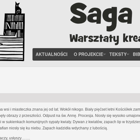
AKTUALNOŚCI
O PROJEKCIE
TEKSTY
BI
a wsi i miasteczka znana jej od lat. Wokół nikogo. Biały pięćset letni Kościółek 
dnęły obrazy z przeszłości. Odpust na św. Annę. Procesja. Niosły się wysoko umajo
ci w sukienkach komunijnych sypały kwiaty. Dywan z kwiatów, zapach lip w trzydz
afian niosły się ku niebu. Zapach kadzidła wdychany z lubością.
obaczy, usłyszy…….