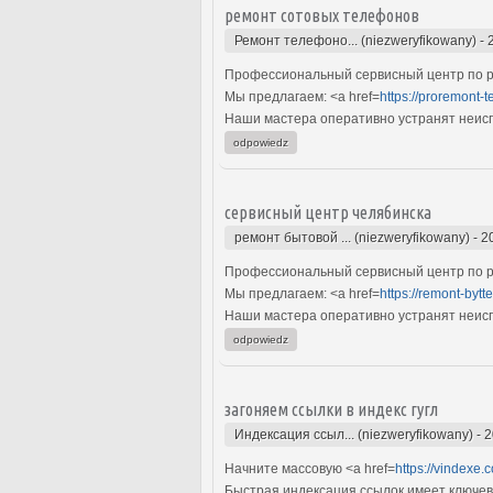
ремонт сотовых телефонов
Ремонт телефоно... (niezweryfikowany)
-
Профессиональный сервисный центр по р
Мы предлагаем: <a href=
https://proremont-t
Наши мастера оперативно устранят неиспр
odpowiedz
сервисный центр челябинска
ремонт бытовой ... (niezweryfikowany)
-
2
Профессиональный сервисный центр по ре
Мы предлагаем: <a href=
https://remont-bytte
Наши мастера оперативно устранят неиспр
odpowiedz
загоняем ссылки в индекс гугл
Индексация ссыл... (niezweryfikowany)
-
2
Начните массовую <a href=
https://vindexe.
Быстрая индексация ссылок имеет ключев