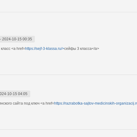
-
2024-10-15 00:35
класс <a href=
https://sejf-3-klassa.ru/>
сейфы 3 класса</a>
024-10-15 04:05
ского сайта под ключ <a href=
https://razrabotka-sajtov-medicinskih-organizacij.r