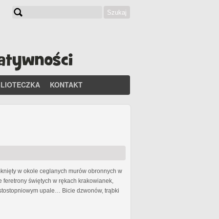
Szukaj
Formularz wyszukiwania
BLIOTECZKA
KONTAKT
zamknięty w okole ceglanych murów obronnych w
ne feretrony świętych w rękach krakowianek,
iestostopniowym upale… Bicie dzwonów, trąbki