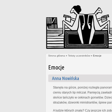
Strona główna
»
Teksty uczestników
» Emocje
Jesteś tutaj
Emocje
Anna Nowińska
Stanęła na górze, poniżej rozległa panoram
cieniu starych lip milczał. Pamięcią zawła
słońce tańczyło w cekinach gorsetów. Dzie
strażaków, dzwonki ministrantów, śpiew par
A ludzie których znała? Czy jeszcze ich z