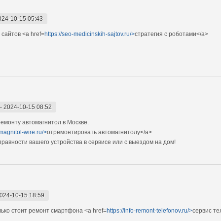
024-10-15 05:43
сайтов <a href=
https://seo-medicinskih-sajtov.ru/>
стратегия с роботами</a>
-
2024-10-15 08:52
емонту автомагнитол в Москве.
magnitol-wire.ru/>
отремонтировать автомагнитолу</a>
авности вашего устройства в сервисе или с выездом на дом!
024-10-15 18:59
ко стоит ремонт смартфона <a href=
https://info-remont-telefonov.ru/>
сервис т