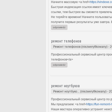
Начните массовую <a href=
https://vindexe.
Быстрая индексация ссылок имеет ключев
ссылки, тем быстрее вы сможете привлечь
Не теряйте времени! Начните пользоватьс
получите первые результаты уже завтра. 
odpowiedz
ремонт телефонов
Ремонт телефонов (niezweryfikowany)
-
2
Профессиональный сервисный центр про
телефонов</a>
odpowiedz
ремонт ноутбуков
Ремонт ноутбуко... (niezweryfikowany)
-
2
Профессиональный сервисный центр по р
Мы предлагаем: <a href=
https://fun-remont-
Наши мастера оперативно устранят неиспр