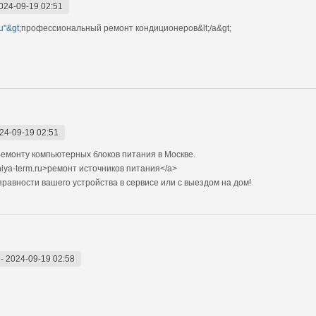
024-09-19 02:51
u"&gt;
профессиональный ремонт кондиционеров&lt;/a&gt;
24-09-19 02:51
емонту компьютерных блоков питания в Москве.
niya-term.ru>ремонт источников питания</a>
авности вашего устройства в сервисе или с выездом на дом!
-
2024-09-19 02:58