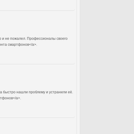
р и не пожалел. Профессионалы своего
онта смартфонов</a>.
ра быстро нашли проблему и устранили её.
ртфонов</a>.