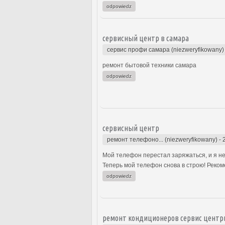
odpowiedz
сервисный центр в самара
сервис профи самара (niezweryfikowany)
ремонт бытовой техники самара
odpowiedz
сервисный центр
ремонт телефоно... (niezweryfikowany)
-
Мой телефон перестал заряжаться, и я не
Теперь мой телефон снова в строю! Рекоме
odpowiedz
ремонт кондиционеров сервис центр