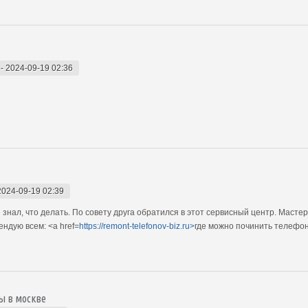
-
2024-09-19 02:36
2024-09-19 02:39
 знал, что делать. По совету друга обратился в этот сервисный центр. Масте
ндую всем: <a href=
https://remont-telefonov-biz.ru>
где можно починить телефон
ы в москве