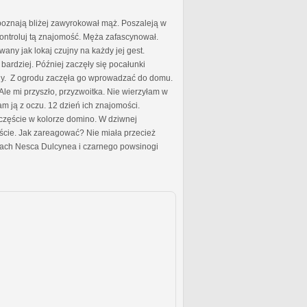
 poznają bliżej zawyrokował mąż. Poszaleją w
. Kontroluj tą znajomość. Męża zafascynował.
any jak lokaj czujny na każdy jej gest.
ardziej. Później zaczęły się pocałunki
any. Z ogrodu zaczęła go wprowadzać do domu.
. Ale mi przyszło, przyzwoitka. Nie wierzyłam w
am ją z oczu. 12 dzień ich znajomości.
zczęście w kolorze domino. W dziwnej
ęście. Jak zareagować? Nie miała przecież
onach Nesca Dulcynea i czarnego powsinogi