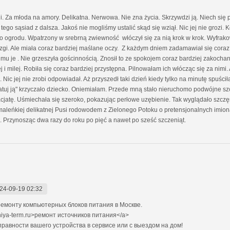
. Za młoda na amory. Delikatna. Nerwowa. Nie zna życia. Skrzywdzi ją. Niech się
o tego sąsiad z dalsza. Jakoś nie mogliśmy ustalić skąd się wziął. Nic jej nie grozi
do ogrodu. Wpatrzony w srebrną zwiewność włóczył się za nią krok w krok. Wyfrakow
gi. Ale miała coraz bardziej maślane oczy. Z każdym dniem zadamawiał się coraz b
 je . Nie grzeszyła gościnnością. Znosił to ze spokojem coraz bardziej zakoch
żej i milej. Robiła się coraz bardziej przystępna. Pilnowałam ich włócząc się za nimi
c jej nie zrobi odpowiadał. Aż przyszedł taki dzień kiedy tylko na minutę spuścił
, ratuj ją" krzyczało dziecko. Oniemiałam. Przede mną stało nieruchomo podwójne s
 facjatę. Uśmiechała się szeroko, pokazując perłowe uzębienie. Tak wyglądało szcz
 maleńkiej delikatnej Pusi rodowodem z Zielonego Potoku o pretensjonalnych imi
a. Przynosząc dwa razy do roku po pięć a nawet po sześć szczeniąt.
24-09-19 02:32
емонту компьютерных блоков питания в Москве.
niya-term.ru>ремонт источников питания</a>
авности вашего устройства в сервисе или с выездом на дом!