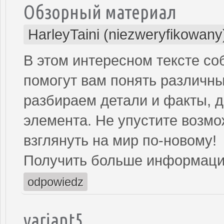
Обзорный материал
HarleyTaini (niezweryfikowany
В этом интересном тексте с
помогут вам понять различн
разбираем детали и факты, д
элемента. Не упустите возмо
взглянуть на мир по-новому!
Получить больше информаци
odpowiedz
variant5