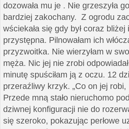
dozowała mu je . Nie grzeszyła go
bardziej zakochany. Z ogrodu za
wściekała się gdy był coraz bliżej i
przystępna. Pilnowałam ich włóczą
przyzwoitka. Nie wierzyłam w sw
męża. Nic jej nie zrobi odpowiadał
minutę spuściłam ją z oczu. 12 dz
przeraźliwy krzyk. „Co on jej robi,
Przede mną stało nieruchomo pod
dziwnej konfiguracji nie do rozerw
się szeroko, pokazując perłowe u