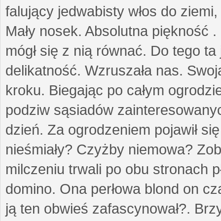
falujący jedwabisty włos do ziemi,
Mały nosek. Absolutna piękność . 
mógł się z nią równać. Do tego ta
delikatność. Wzruszała nas. Swo
kroku. Biegając po całym ogrodzi
podziw sąsiadów zainteresowanych
dzień. Za ogrodzeniem pojawił się 
nieśmiały? Czyżby niemowa? Zoba
milczeniu trwali po obu stronach p
domino. Ona perłowa blond on cz
ją ten obwieś zafascynował?. Brz