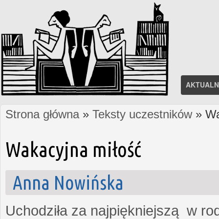
AKTUALN
Strona główna
»
Teksty uczestników
» Wa
Jesteś tutaj
Wakacyjna miłość
Anna Nowińska
Uchodziła za najpiękniejszą w rod