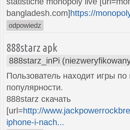
statistiche monopoly live [url=mo
bangladesh.com]
https://monopoly
odpowiedz
888starz apk
888starz_inPi (niezweryfikowan
Пользователь находит игры по 
популярности.
888starz скачать
[url=
http://www.jackpowerrockbr
iphone-i-nach...