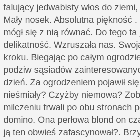
falujący jedwabisty włos do ziemi,
Mały nosek. Absolutna piękność . 
mógł się z nią równać. Do tego ta
delikatność. Wzruszała nas. Swo
kroku. Biegając po całym ogrodzi
podziw sąsiadów zainteresowanych
dzień. Za ogrodzeniem pojawił się 
nieśmiały? Czyżby niemowa? Zoba
milczeniu trwali po obu stronach p
domino. Ona perłowa blond on cz
ją ten obwieś zafascynował?. Brz