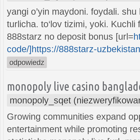
yangi o’yin maydoni. foydali. shu b
turlicha. to‘lov tizimi, yoki. Kuchl
888starz no deposit bonus [url=
h
code/]https://888starz-uzbekistan.
odpowiedz
monopoly live casino banglad
monopoly_sqet (niezweryfikowa
Growing communities expand oppo
entertainment while promoting re