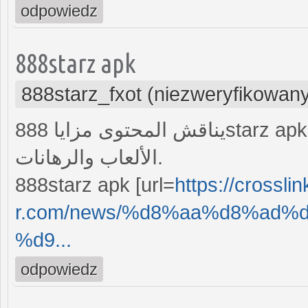
odpowiedz
888starz apk
888starz_fxot (niezweryfikowan
يناقش المحتوى مزايا 888starz apk وكيف تميّزه عن التطبيقات الأخرى في فئة
الألعاب والرهانات.
888starz apk [url=
https://crosslin
r.com/news/%d8%aa%d8%ad%d
%d9...
odpowiedz