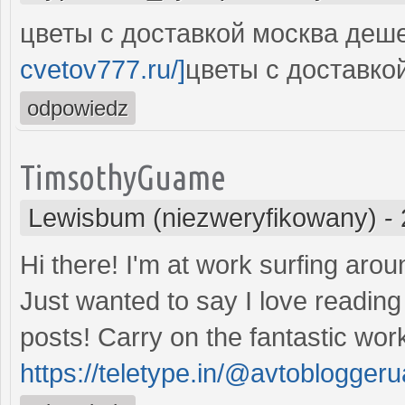
цветы с доставкой москва деше
cvetov777.ru/]
цветы с доставкой
odpowiedz
TimsothyGuame
Lewisbum (niezweryfikowany)
-
Hi there! I'm at work surfing aro
Just wanted to say I love reading
posts! Carry on the fantastic wor
https://teletype.in/@avtoblogg