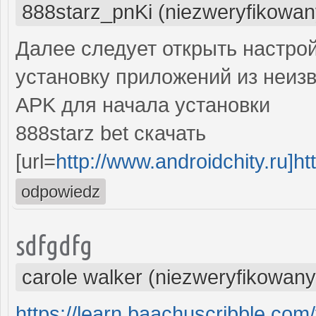
888starz_pnKi (niezweryfikowan
Далее следует открыть настро
установку приложений из неиз
APK для начала установки
888starz bet скачать
[url=
http://www.androidchity.ru]http
odpowiedz
sdfgdfg
carole walker (niezweryfikowany
https://learn.baachuscribble.com