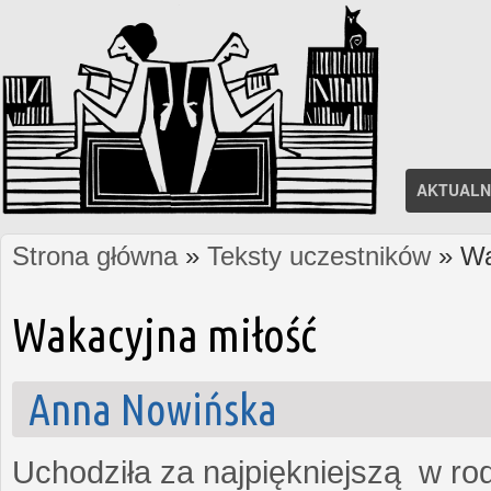
AKTUALN
Strona główna
»
Teksty uczestników
» Wa
Jesteś tutaj
Wakacyjna miłość
Anna Nowińska
Uchodziła za najpiękniejszą w rod