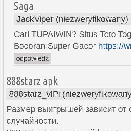
Saga
JackViper (niezweryfikowany)
Cari TUPAIWIN? Situs Toto To
Bocoran Super Gacor
https://
odpowiedz
888starz apk
888starz_vlPi (niezweryfikowany
Размер выигрышей зависит от 
случайности.