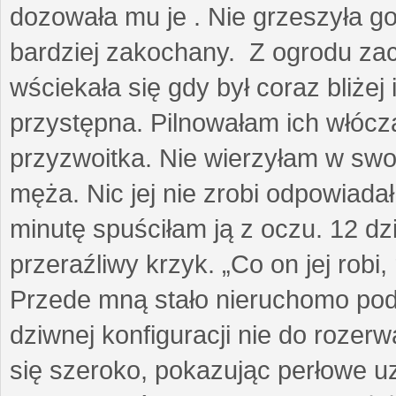
dozowała mu je . Nie grzeszyła go
bardziej zakochany. Z ogrodu za
wściekała się gdy był coraz bliżej i
przystępna. Pilnowałam ich włóczą
przyzwoitka. Nie wierzyłam w sw
męża. Nic jej nie zrobi odpowiadał
minutę spuściłam ją z oczu. 12 dz
przeraźliwy krzyk. „Co on jej robi,
Przede mną stało nieruchomo pod
dziwnej konfiguracji nie do rozerw
się szeroko, pokazując perłowe u