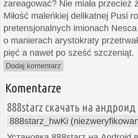
zareagować? Nie miała przecież ż
Miłość maleńkiej delikatnej Pusi
pretensjonalnych imionach Nesca
o manierach arystokraty przetrwa
pięć a nawet po sześć szczeniąt.
Dodaj komentarz
Komentarze
888starz скачать на андроид
888starz_hwKi (niezweryfikowa
Установка 888starz на Android 