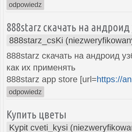
odpowiedz
888starz скачать на андроид
888starz_csKi (niezweryfikowan
888starz скачать на андроид у
как их применять
888starz app store [url=
https://an
odpowiedz
Купить цветы
Kypit cveti_kysi (niezweryfikowa