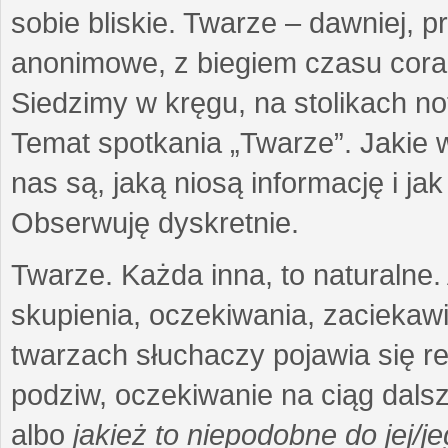
sobie bliskie. Twarze – dawniej, 
anonimowe, z biegiem czasu cora
Siedzimy w kręgu, na stolikach note
Temat spotkania „Twarze”. Jakie 
nas są, jaką niosą informację i j
Obserwuję dyskretnie.
Twarze. Każda inna, to naturalne
skupienia, oczekiwania, zaciekaw
twarzach słuchaczy pojawia się re
podziw, oczekiwanie na ciąg dalsz
albo
jakież to niepodobne do jej/j