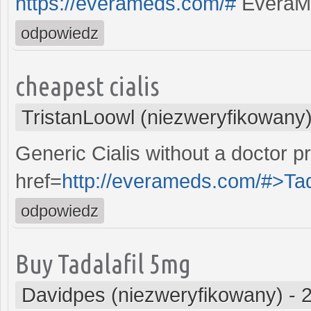
https://everameds.com/#
EveraM
odpowiedz
cheapest cialis
TristanLoowl (niezweryfikowany
Generic Cialis without a doctor p
href=
http://everameds.com/#>Tada
odpowiedz
Buy Tadalafil 5mg
Davidpes (niezweryfikowany)
-
2