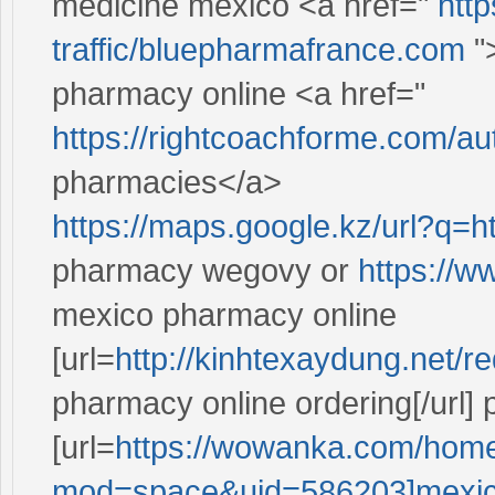
medicine mexico <a href="
htt
traffic/bluepharmafrance.com
"
pharmacy online <a href="
https://rightcoachforme.com/au
pharmacies</a>
https://maps.google.kz/url?q=
pharmacy wegovy or
https://w
mexico pharmacy online
[url=
http://kinhtexaydung.net/r
pharmacy online ordering[/url] 
[url=
https://wowanka.com/hom
mod=space&uid=586203]mexi