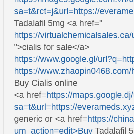
sa=t&rct=j&url=https://everam
Tadalafil 5mg <a href="
https://virtualchemicalsales.c
">cialis for sale</a>
https://www.google.gl/url?q=ht
https://www.zhaopin0468.co
Buy Cialis online
<a href=
https://maps.google.dj/
sa=t&url=https://everameds.x
generic or <a href=
https://chi
um_action=edit>Buy
Tadalafil 