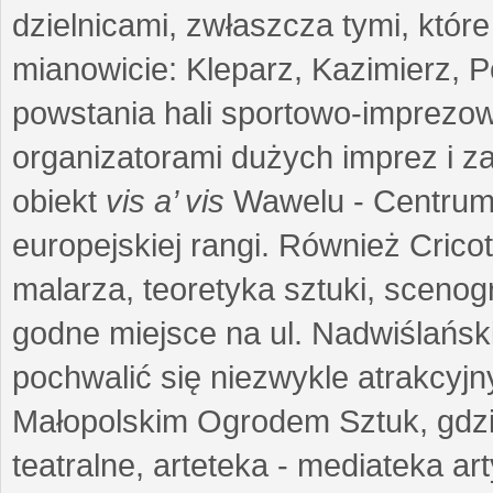
dzielnicami, zwłaszcza tymi, któr
mianowicie: Kleparz, Kazimierz, P
powstania hali sportowo-imprezow
organizatorami dużych imprez i 
obiekt
vis a’ vis
Wawelu - Centrum
europejskiej rangi. Również Cric
malarza, teoretyka sztuki, scenogr
godne miejsce na ul. Nadwiślańs
pochwalić się niezwykle atrakcyjn
Małopolskim Ogrodem Sztuk, gdzie
teatralne, arteteka - mediateka a