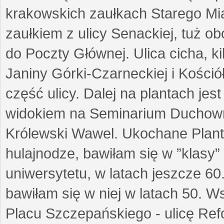
krakowskich zaułkach Starego Mi
zaułkiem z ulicy Senackiej, tuż o
do Poczty Głównej. Ulica cicha, ki
Janiny Górki-Czarneckiej i Kości
część ulicy. Dalej na plantach je
widokiem na Seminarium Duchow
Królewski Wawel. Ukochane Planty
hulajnodze, bawiłam się w ”klasy”
uniwersytetu, w latach jeszcze 60
bawiłam się w niej w latach 50.
Placu Szczepańskiego - ulicę Re