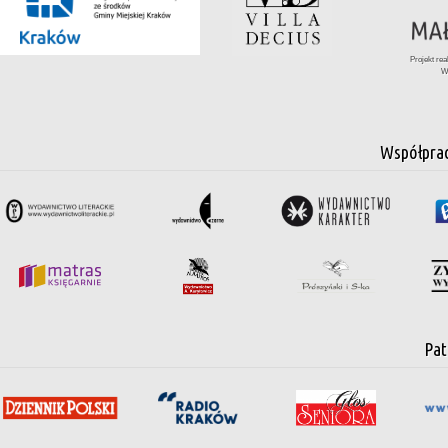
Projekt re
W
Współpra
Pat