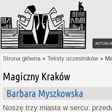
AKTUALN
Strona główna
»
Teksty uczestników
» Ma
Jesteś tutaj
Magiczny Kraków
Barbara Myszkowska
Noszę trzy miasta w sercu: prze