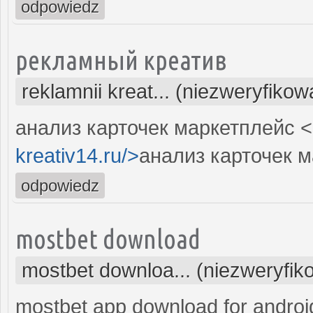
odpowiedz
рекламный креатив
reklamnii kreat... (niezweryfiko
анализ карточек маркетплейс <
kreativ14.ru/>
анализ карточек м
odpowiedz
mostbet download
mostbet downloa... (niezweryfi
mostbet app download for androi