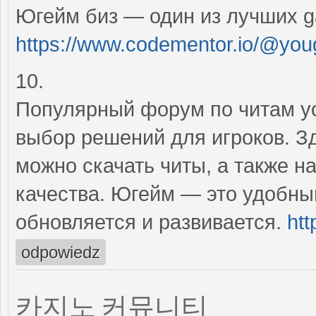
Югейм биз — один из лучших ga
https://www.codementor.io/@yo
10.
Популярный форум по читам yo
выбор решений для игроков. Зд
можно скачать читы, а также н
качества. Югейм — это удобны
обновляется и развивается.
htt
odpowiedz
카지노 커뮤니티