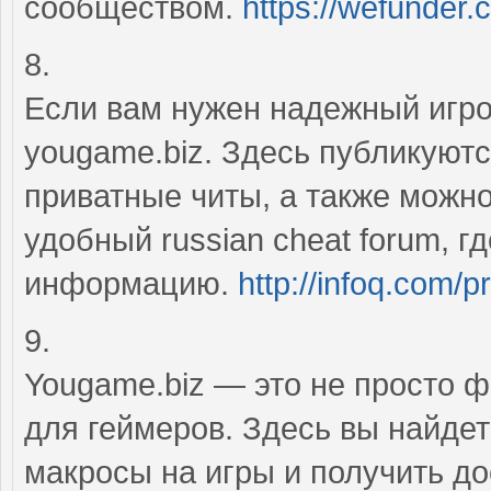
сообществом.
https://wefunder
8.
Если вам нужен надежный игро
yougame.biz. Здесь публикуют
приватные читы, а также можно
удобный russian cheat forum, 
информацию.
http://infoq.com/p
9.
Yougame.biz — это не просто ф
для геймеров. Здесь вы найдет
макросы на игры и получить д