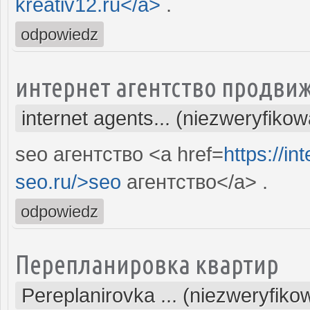
kreativ12.ru</a>
.
odpowiedz
интернет агентство продвиж
internet agents... (niezweryfiko
seo агентство <a href=
https://i
seo.ru/>seo
агентство</a> .
odpowiedz
Перепланировка квартир
Pereplanirovka ... (niezweryfiko