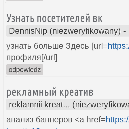
Узнать посетителей вк
DennisNip (niezweryfikowany)
-
узнать больше Здесь [url=
https:
профиля[/url]
odpowiedz
рекламный креатив
reklamnii kreat... (niezweryfiko
анализ баннеров <a href=
https: