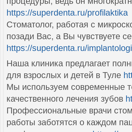
процедуры, ведь он многократ
https://superdenta.ru/profilaktika
Стоматолог, работая с микроск
позади Вас, а Вы чувствуете с
https://superdenta.ru/implantolog
Наша клиника предлагает полн
для взрослых и детей в Туле
ht
Мы используем современные т
качественного лечения зубов
h
Профессиональные врачи стом
работы заботятся о каждом пац