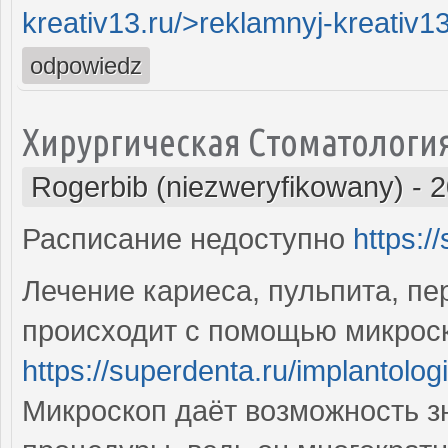
kreativ13.ru/>reklamnyj-kreativ1
odpowiedz
Хирургическая Стоматологи
Rogerbib (niezweryfikowany)
-
2
Расписание недоступно
https:/
Лечение кариеса, пульпита, пе
происходит с помощью микрос
https://superdenta.ru/implantolog
Микроскоп даёт возможность з