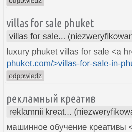
odpowiedz
villas for sale phuket
villas for sale... (niezweryfikowa
luxury phuket villas for sale <a h
phuket.com/>villas-for-sale-in-p
odpowiedz
рекламный креатив
reklamnii kreat... (niezweryfiko
машинное обучение креативы <