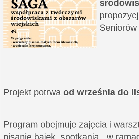
środowis
propozycj
Seniorów 
Projekt potrwa
od września do l
Program obejmuje zajęcia i warszt
pisanie bajek, spotkania w ramach