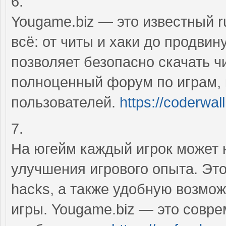
6.
Yougame.biz — это известный ru
всё: от читы и хаки до продв
позволяет безопасно скачать ч
полноценный форум по играм, 
пользователей.
https://coderwa
7.
На югейм каждый игрок может 
улучшения игрового опыта. Это
hacks, а также удобную возмож
игры. Yougame.biz — это совр