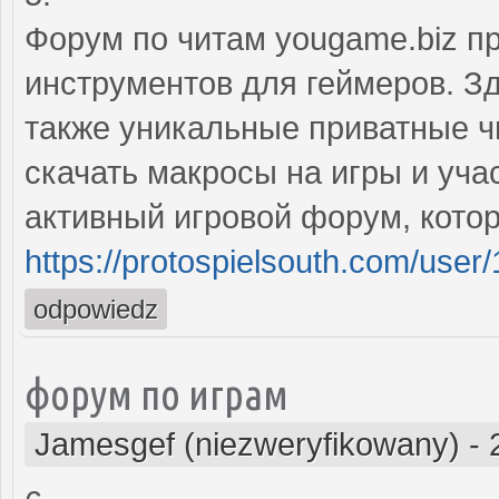
Форум по читам yougame.biz п
инструментов для геймеров. З
также уникальные приватные ч
скачать макросы на игры и уча
активный игровой форум, кото
https://protospielsouth.com/user
odpowiedz
форум по играм
Jamesgef (niezweryfikowany)
-