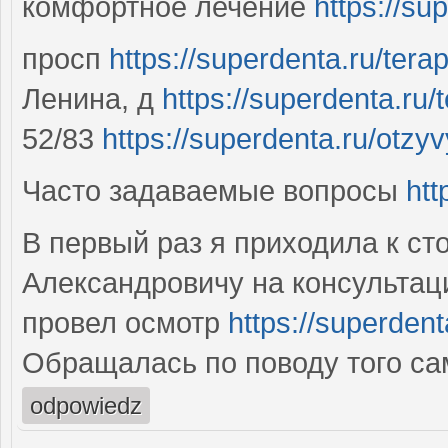
комфортное лечение
https://su
просп
https://superdenta.ru/ter
Ленина, д
https://superdenta.ru
52/83
https://superdenta.ru/otzyv
Часто задаваемые вопросы
htt
В первый раз я приходила к с
Александровичу на консультаци
провел осмотр
https://superdent
Обращалась по поводу того са
odpowiedz