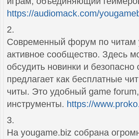
играм, объединяющий геймеров
https://audiomack.com/yougame
2.
Современный форум по читам y
активное сообщество. Здесь мо
обсудить новинки и безопасно
предлагает как бесплатные чит
читы. Это удобный game forum,
инструменты.
https://www.proko
3.
На yougame.biz собрана огром