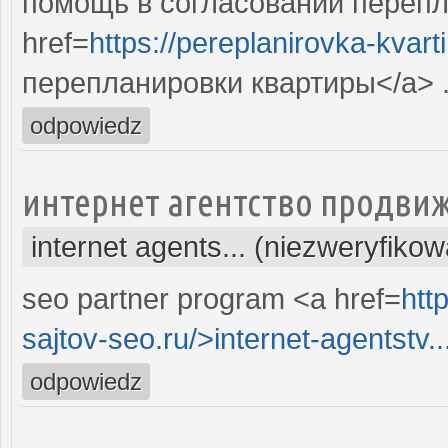
помощь в согласовании перепл
href=
https://pereplanirovka-kvarti
перепланировки квартиры</a> 
odpowiedz
интернет агентство продвиж
internet agents... (niezweryfiko
seo partner program <a href=
htt
sajtov-seo.ru/>internet-agentstv..
odpowiedz