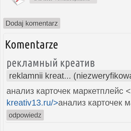
Dodaj komentarz
Komentarze
рекламный креатив
reklamnii kreat... (niezweryfiko
анализ карточек маркетплейс <
kreativ13.ru/>
анализ карточек м
odpowiedz