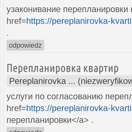
узаконивание перепланировки 
href=
https://pereplanirovka-kvart
.
odpowiedz
Перепланировка квартир
Pereplanirovka ... (niezweryfiko
услуги по согласованию переп
href=
https://pereplanirovka-kvarti
перепланировки</a> .