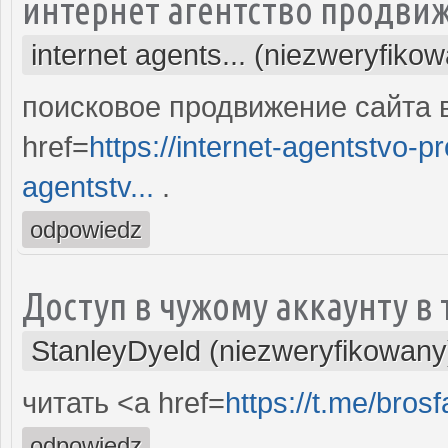
интернет агентство продвиж
internet agents... (niezweryfiko
поисковое продвижение сайта 
href=
https://internet-agentstvo-p
agentstv...
.
odpowiedz
Доступ в чужому аккаунту в 
StanleyDyeld (niezweryfikowany
читать <a href=
https://t.me/bros
odpowiedz