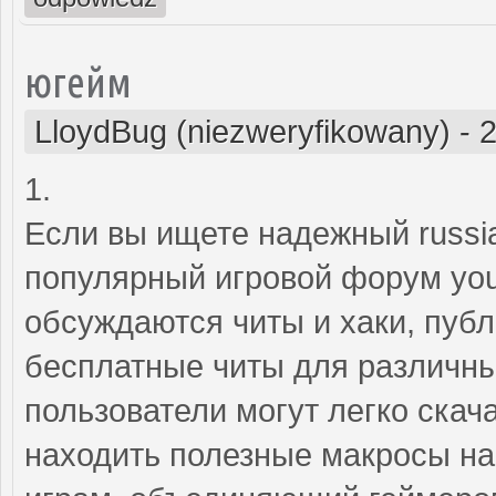
югейм
LloydBug (niezweryfikowany)
-
2
1.
Если вы ищете надежный russia
популярный игровой форум youg
обсуждаются читы и хаки, пуб
бесплатные читы для различны
пользователи могут легко скач
находить полезные макросы на