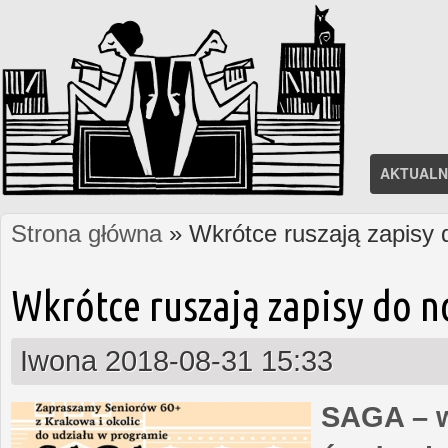
AKTUALN
Strona główna
» Wkrótce ruszają zapisy
Jesteś tutaj
Wkrótce ruszają zapisy do 
Iwona
2018-08-31 15:33
SAGA – w