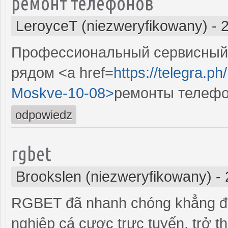
ремонт телефонов
LeroyceT (niezweryfikowany)
-
Профессиональный сервисный 
рядом <a href=
https://telegra.p
Moskve-10-08>
ремонты телефо
odpowiedz
rgbet
Brookslen (niezweryfikowany)
-
RGBET đã nhanh chóng khẳng địn
nghiệp cá cược trực tuyến, trở 