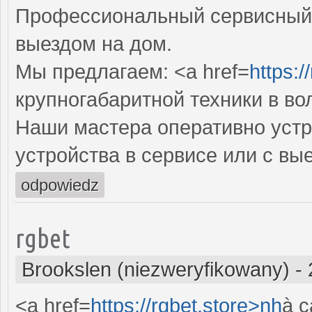
Профессиональный сервисный 
выездом на дом.
Мы предлагаем: <a href=
https:/
крупногабаритной техники в во
Наши мастера оперативно устр
устройства в сервисе или с вы
odpowiedz
rgbet
Brookslen (niezweryfikowany)
-
<a href=
https://rgbet.store>nh
à c