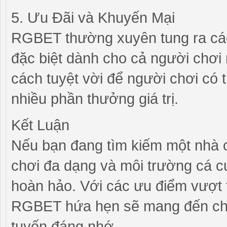
5. Ưu Đãi và Khuyến Mại
RGBET thường xuyên tung ra các
đặc biệt dành cho cả người chơi
cách tuyệt vời để người chơi có
nhiều phần thưởng giá trị.
Kết Luận
Nếu bạn đang tìm kiếm một nhà cá
chơi đa dạng và môi trường cá 
hoàn hảo. Với các ưu điểm vượt 
RGBET hứa hẹn sẽ mang đến cho
tuyến đáng nhớ.