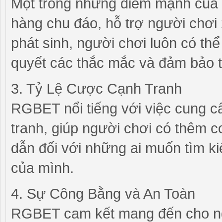
Một trong những điểm mạnh của
hàng chu đáo, hỗ trợ người chơi 
phát sinh, người chơi luôn có thể
quyết các thắc mắc và đảm bảo t
3. Tỷ Lệ Cược Cạnh Tranh
RGBET nổi tiếng với việc cung c
tranh, giúp người chơi có thêm c
dẫn đối với những ai muốn tìm ki
của mình.
4. Sự Công Bằng và An Toàn
RGBET cam kết mang đến cho ng