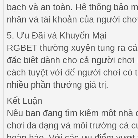
bạch và an toàn. Hệ thống bảo m
nhân và tài khoản của người chơ
5. Ưu Đãi và Khuyến Mại
RGBET thường xuyên tung ra các
đặc biệt dành cho cả người chơi
cách tuyệt vời để người chơi có
nhiều phần thưởng giá trị.
Kết Luận
Nếu bạn đang tìm kiếm một nhà cá
chơi đa dạng và môi trường cá 
hoàn hảo. Với các ưu điểm vượt 