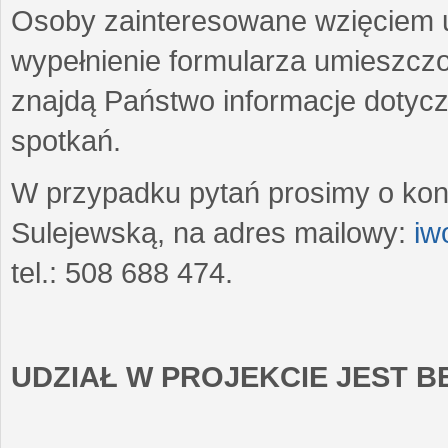
Osoby zainteresowane wzięciem u
wypełnienie formularza umieszczo
znajdą Państwo informacje dotyc
spotkań.
W przypadku pytań prosimy o kon
Sulejewską, na adres mailowy:
iw
tel.: 508 688 474.
UDZIAŁ W PROJEKCIE JEST 