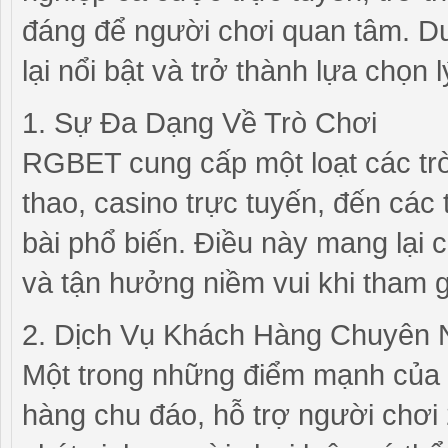
đáng để người chơi quan tâm. Dư
lại nổi bật và trở thành lựa chọ
1. Sự Đa Dạng Về Trò Chơi
RGBET cung cấp một loạt các trò
thao, casino trực tuyến, đến các
bài phổ biến. Điều này mang lại c
và tận hưởng niềm vui khi tham 
2. Dịch Vụ Khách Hàng Chuyên 
Một trong những điểm mạnh của
hàng chu đáo, hỗ trợ người chơi 