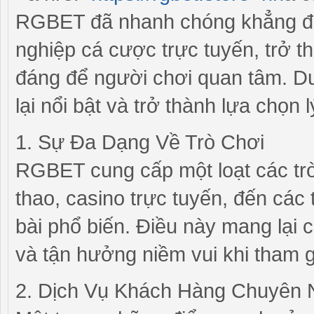
RGBET đã nhanh chóng khẳng địn
nghiệp cá cược trực tuyến, trở 
đáng để người chơi quan tâm. Dư
lại nổi bật và trở thành lựa chọ
1. Sự Đa Dạng Về Trò Chơi
RGBET cung cấp một loạt các trò
thao, casino trực tuyến, đến các
bài phổ biến. Điều này mang lại c
và tận hưởng niềm vui khi tham 
2. Dịch Vụ Khách Hàng Chuyên 