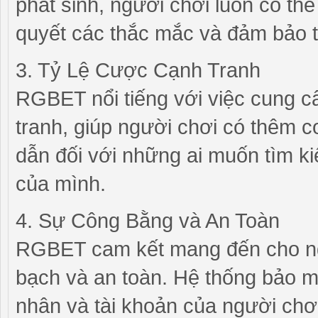
phát sinh, người chơi luôn có thể
quyết các thắc mắc và đảm bảo t
3. Tỷ Lệ Cược Cạnh Tranh
RGBET nổi tiếng với việc cung c
tranh, giúp người chơi có thêm c
dẫn đối với những ai muốn tìm ki
của mình.
4. Sự Công Bằng và An Toàn
RGBET cam kết mang đến cho ng
bạch và an toàn. Hệ thống bảo m
nhân và tài khoản của người chơ