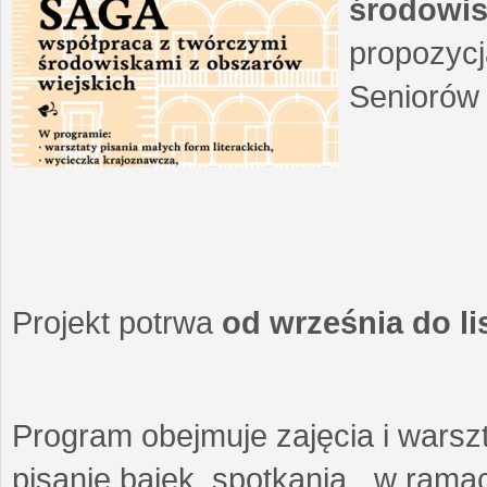
środowis
propozycj
Seniorów 
Projekt potrwa
od września do l
Program obejmuje zajęcia i warszt
pisanie bajek, spotkania w ramach