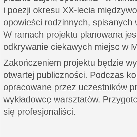
i poezji okresu XX-lecia międzyw
opowieści rodzinnych, spisanych
W ramach projektu planowana jest
odkrywanie ciekawych miejsc w M
Zakończeniem projektu będzie wys
otwartej publiczności. Podczas k
opracowane przez uczestników p
wykładowcę warsztatów. Przygot
się profesjonaliści.