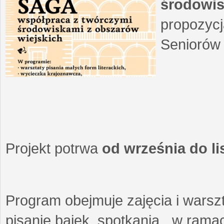
środowis
propozycj
Seniorów 
Projekt potrwa
od września do l
Program obejmuje zajęcia i warszt
pisanie bajek, spotkania w ramach