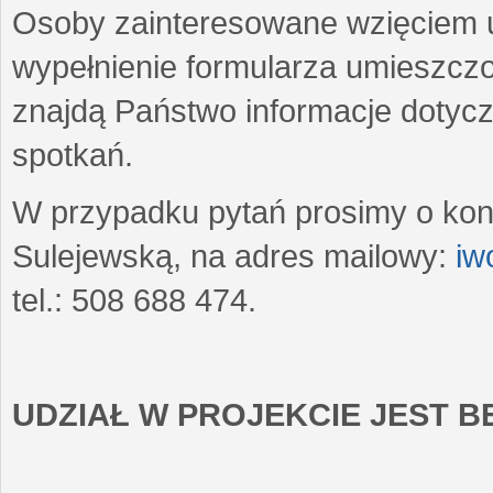
Osoby zainteresowane wzięciem u
wypełnienie formularza umieszczo
znajdą Państwo informacje dotyc
spotkań.
W przypadku pytań prosimy o kon
Sulejewską, na adres mailowy:
iw
tel.: 508 688 474.
UDZIAŁ W PROJEKCIE JEST 