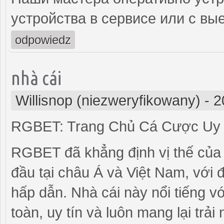
устройства в сервисе или с вы
odpowiedz
nhà cái
Willisnop (niezweryfikowany)
-
2
RGBET: Trang Chủ Cá Cược Uy T
RGBET đã khẳng định vị thế của 
đầu tại châu Á và Việt Nam, với 
hấp dẫn. Nhà cái này nổi tiếng v
toàn, uy tín và luôn mang lại trả