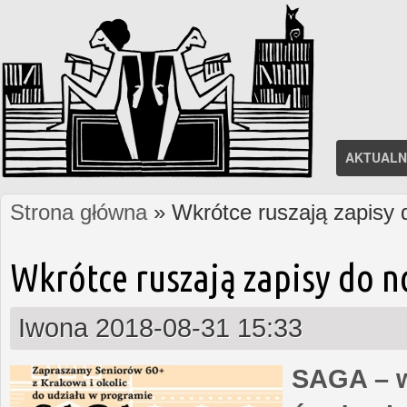
AKTUALN
Strona główna
» Wkrótce ruszają zapisy
Jesteś tutaj
Wkrótce ruszają zapisy do 
Iwona
2018-08-31 15:33
SAGA – w