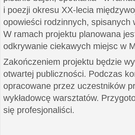
i poezji okresu XX-lecia międzyw
opowieści rodzinnych, spisanych
W ramach projektu planowana jest
odkrywanie ciekawych miejsc w M
Zakończeniem projektu będzie wys
otwartej publiczności. Podczas k
opracowane przez uczestników p
wykładowcę warsztatów. Przygot
się profesjonaliści.