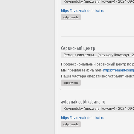
Kevinodoky (niezweryfikowany)
-
2024-09-
https://avtoznak-dublikat.ru
odpowiedz
Сервисный центр
Ремонт системны... (niezweryfikowany)
-
2
Профессиональный сервисный центр по р
Мы предлагаем: <a href=
https://remont-kom
Наши мастера оперативно устранят неиспр
odpowiedz
avtoznak-dublikat and ru
Kevinodoky (niezweryfikowany)
-
2024-09-
https://avtoznak-dublikat.ru
odpowiedz