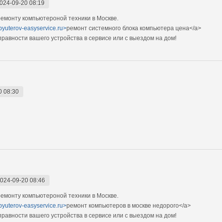
024-09-20 08:19
емонту компьютероной техники в Москве.
pyuterov-easyservice.ru>
ремонт системного блока компьютера цена</a>
авности вашего устройства в сервисе или с выездом на дом!
0 08:30
024-09-20 08:46
емонту компьютероной техники в Москве.
pyuterov-easyservice.ru>
ремонт компьютеров в москве недорого</a>
авности вашего устройства в сервисе или с выездом на дом!