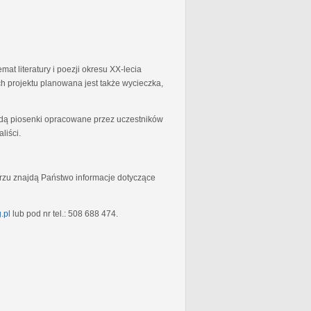
at literatury i poezji okresu XX-lecia
 projektu planowana jest także wycieczka,
będą piosenki opracowane przez uczestników
liści.
rzu znajdą Państwo informacje dotyczące
.pl
lub pod nr tel.: 508 688 474.