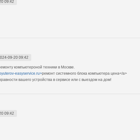
20 09:42
024-09-20 09:42
емонту компьютероной техники в Москве.
pyuterov-easyservice.ru>
ремонт системного блока компьютера цена</a>
авности вашего устройства в сервисе или с выездом на дом!
20 09:42