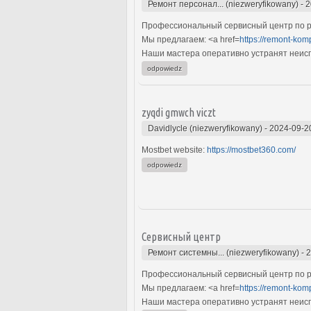
Ремонт персонал... (niezweryfikowany)
-
2
Профессиональный сервисный центр по р
Мы предлагаем: <a href=
https://remont-kom
Наши мастера оперативно устранят неиспр
odpowiedz
zyqdi gmwch viczt
Davidlycle (niezweryfikowany)
-
2024-09-2
Mostbet website:
https://mostbet360.com/
odpowiedz
Сервисный центр
Ремонт системны... (niezweryfikowany)
-
2
Профессиональный сервисный центр по р
Мы предлагаем: <a href=
https://remont-kom
Наши мастера оперативно устранят неиспр