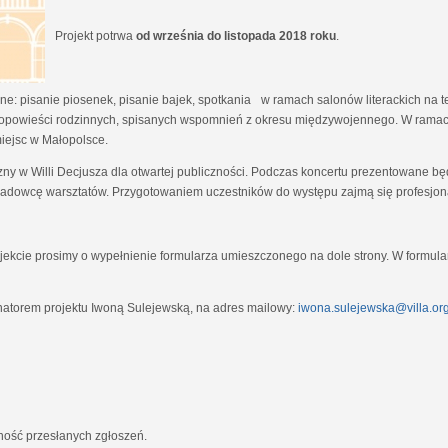
Projekt potrwa
od września do listopada 2018 roku
.
e: pisanie piosenek, pisanie bajek, spotkania w ramach salonów literackich na tem
opowieści rodzinnych, spisanych wspomnień z okresu międzywojennego. W ramach
miejsc w Małopolsce.
zny w Willi Decjusza dla otwartej publiczności. Podczas koncertu prezentowane 
adowcę warsztatów. Przygotowaniem uczestników do występu zajmą się profesjona
ekcie prosimy o wypełnienie formularza umieszczonego na dole strony. W formula
natorem projektu Iwoną Sulejewską, na adres mailowy:
iwona.sulejewska@villa.org
jność przesłanych zgłoszeń.