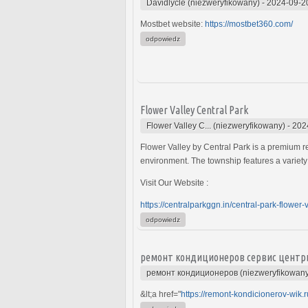
Davidlycle (niezweryfikowany)
-
2024-09-2
Mostbet website:
https://mostbet360.com/
odpowiedz
Flower Valley Central Park
Flower Valley C... (niezweryfikowany)
-
202
Flower Valley by Central Park is a premium res
environment. The township features a variety o
Visit Our Website :
https://centralparkggn.in/central-park-flower-v
odpowiedz
ремонт кондиционеров сервис центр
ремонт кондиционеров (niezweryfikowany
&lt;a href="
https://remont-kondicionerov-wik.r