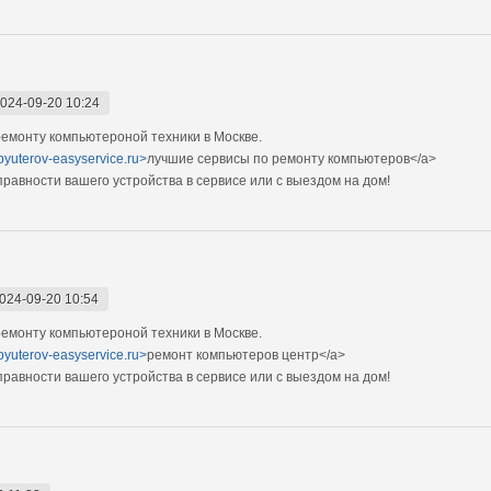
024-09-20 10:24
емонту компьютероной техники в Москве.
pyuterov-easyservice.ru>
лучшие сервисы по ремонту компьютеров</a>
авности вашего устройства в сервисе или с выездом на дом!
024-09-20 10:54
емонту компьютероной техники в Москве.
pyuterov-easyservice.ru>
ремонт компьютеров центр</a>
авности вашего устройства в сервисе или с выездом на дом!