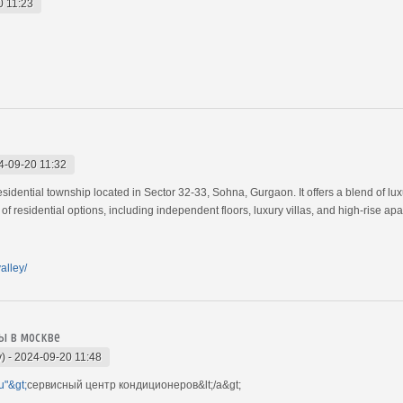
0 11:23
4-09-20 11:32
idential township located in Sector 32-33, Sohna, Gurgaon. It offers a blend of luxu
f residential options, including independent floors, luxury villas, and high-rise ap
alley/
ы в москве
)
-
2024-09-20 11:48
u"&gt;
сервисный центр кондиционеров&lt;/a&gt;