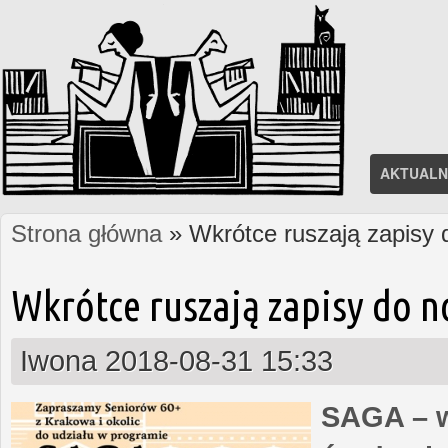
AKTUALN
Strona główna
» Wkrótce ruszają zapisy
Jesteś tutaj
Wkrótce ruszają zapisy do 
Iwona
2018-08-31 15:33
SAGA – w