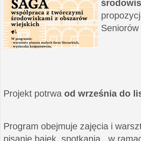
środowis
propozycj
Seniorów 
Projekt potrwa
od września do l
Program obejmuje zajęcia i warszt
pisanie bajek, spotkania w ramach