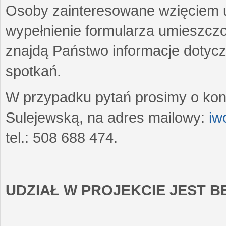
Osoby zainteresowane wzięciem u
wypełnienie formularza umieszczo
znajdą Państwo informacje dotyc
spotkań.
W przypadku pytań prosimy o kon
Sulejewską, na adres mailowy:
iw
tel.: 508 688 474.
UDZIAŁ W PROJEKCIE JEST 