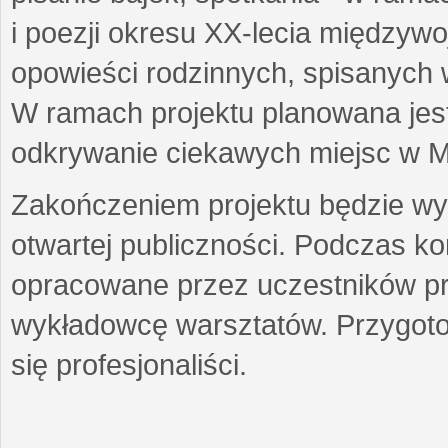
i poezji okresu XX-lecia międzyw
opowieści rodzinnych, spisanych
W ramach projektu planowana jest
odkrywanie ciekawych miejsc w M
Zakończeniem projektu będzie wys
otwartej publiczności. Podczas k
opracowane przez uczestników p
wykładowcę warsztatów. Przygot
się profesjonaliści.