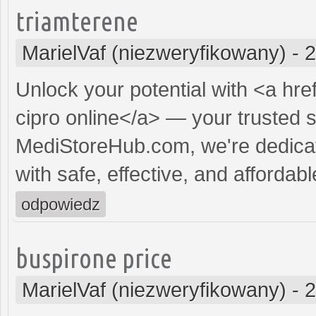
triamterene
MarielVaf (niezweryfikowany)
-
2
Unlock your potential with <a hre
cipro online</a> — your trusted so
MediStoreHub.com, we're dedicat
with safe, effective, and affordabl
odpowiedz
buspirone price
MarielVaf (niezweryfikowany)
-
2