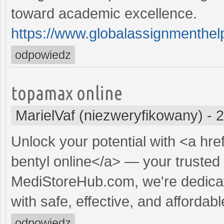
toward academic excellence.
https://www.globalassignmenthel
odpowiedz
topamax online
MarielVaf (niezweryfikowany)
-
2
Unlock your potential with <a hre
bentyl online</a> — your trusted s
MediStoreHub.com, we're dedicat
with safe, effective, and affordabl
odpowiedz