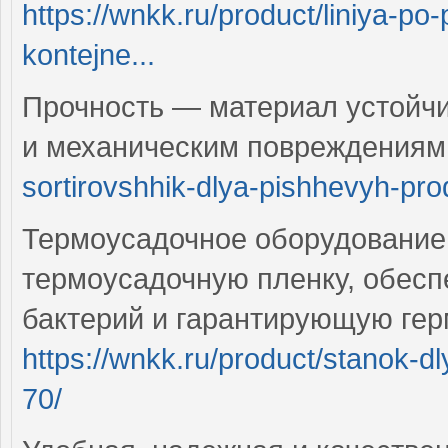
https://wnkk.ru/product/liniya-p
kontejne...
Прочность — материал устойчи
и механическим повреждения
sortirovshhik-dlya-pishhevyh-prod
Термоусадочное оборудование 
термоусадочную пленку, обесп
бактерий и гарантирующую гер
https://wnkk.ru/product/stanok-d
70/