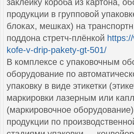
заклейку короба из картона, о
продукции в групповой упаков
блоках, мешках) на транспортн
поддона стретч-плёнкой
https:
kofe-v-drip-pakety-gt-501/
В комплексе с упаковочным об
оборудование по автоматичес
упаковку в виде этикетки (этик
маркировки лазерным или кап
(маркировочное оборудование
продукции по производственн
стадиями упаковки — конвейер