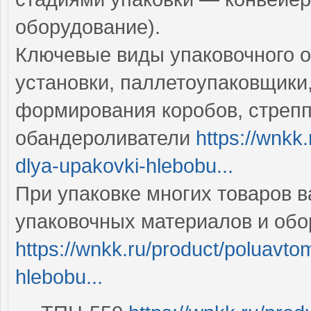
оборудование).
Ключевые виды упаковочного о
установки, паллетоупаковщики,
формирования коробов, стреп
обандероливатели
https://wnkk
dlya-upakovki-hlebobu...
При упаковке многих товаров 
упаковочных материалов и об
https://wnkk.ru/product/poluavto
hlebobu...