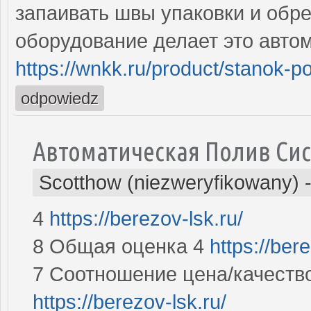
запаивать швы упаковки и обре
оборудование делает это авто
https://wnkk.ru/product/stanok-p
odpowiedz
Автоматическая Полив Си
Scotthow (niezweryfikowany)
4
https://berezov-lsk.ru/
8 Общая оценка 4
https://bere
7 Соотношение цена/качеств
https://berezov-lsk.ru/