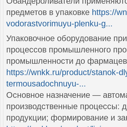
Обандероливатели применяются
предметов в упаковке
https://w
vodorastvorimuyu-plenku-g...
Упаковочное оборудование пр
процессов промышленного про
промышленности до фармацев
https://wnkk.ru/product/stanok-d
termousadochnuyu-...
Основное назначение — автом
производственные процессы: д
продукции; формирование и за