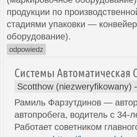
продукции по производственн
стадиями упаковки — конвейер
оборудование).
odpowiedz
Системы Автоматическая 
Scotthow (niezweryfikowany)
Рамиль Фарзутдинов — автор 
автопробега, водитель с 34-
Работает советником главно