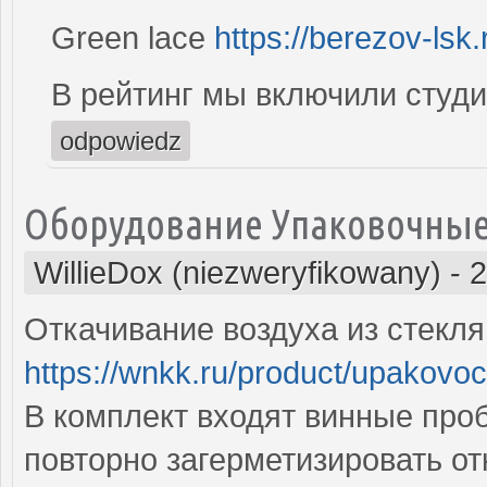
Green lace
https://berezov-lsk.
В рейтинг мы включили студи
odpowiedz
Оборудование Упаковочны
WillieDox (niezweryfikowany)
-
2
Откачивание воздуха из стекл
https://wnkk.ru/product/upakov
В комплект входят винные про
повторно загерметизировать о