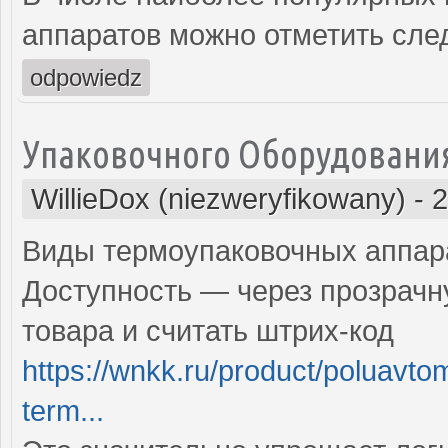
аппаратов можно отметить сл
odpowiedz
Упаковочного Оборудовани
WillieDox (niezweryfikowany)
-
2
Виды термоупаковочных аппар
Доступность — через прозрачн
товара и считать штрих-код
https://wnkk.ru/product/poluavto
term...