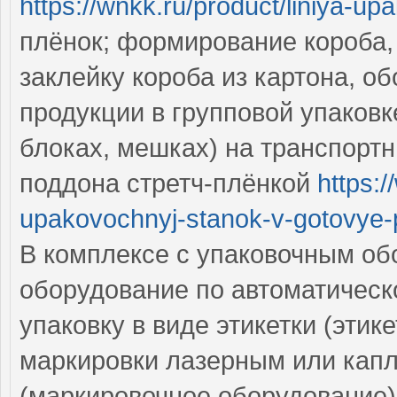
https://wnkk.ru/product/liniya-up
плёнок; формирование короба, 
заклейку короба из картона, о
продукции в групповой упаков
блоках, мешках) на транспортн
поддона стретч-плёнкой
https:/
upakovochnyj-stanok-v-gotovye-p
В комплексе с упаковочным об
оборудование по автоматичес
упаковку в виде этикетки (этик
маркировки лазерным или кап
(маркировочное оборудование