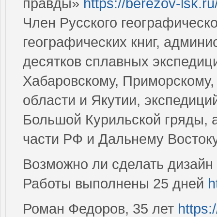
правды»
https://berezov-lsk.ru
Член Русского географическо
географических книг, админи
десятков сплавных экспедиц
Хабаровскому, Приморскому,
области и Якутии, экспедици
Большой Курильской гряды, а
части РФ и Дальнему Восток
Возможно ли сделать дизайн 
Работы выполнены 25 дней
h
Роман Федоров, 35 лет
https: