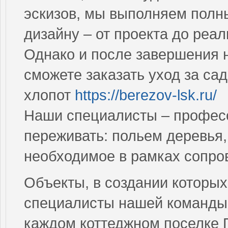
эскизов, мы выполняем полн
дизайну – от проекта до реа
Однако и после завершения н
сможете заказать уход за са
хлопот
https://berezov-lsk.ru/
Наши специалисты – професс
переживать: польем деревья,
необходимое в рамках сопр
Объекты, в создании которых
специалисты нашей команды,
каждом коттеджном поселке