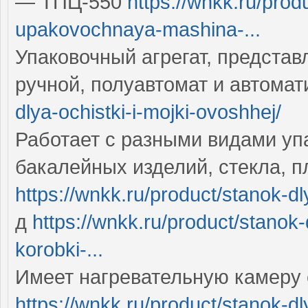
— ТПЦ-550
https://wnkk.ru/pro
upakovochnaya-mashina-...
Упаковочный агрегат, представ
ручной, полуавтомат и автома
dlya-ochistki-i-mojki-ovoshhej/
Работает с разными видами уп
бакалейных изделий, стекла, п
https://wnkk.ru/product/stanok-d
д
https://wnkk.ru/product/stano
korobki-...
Имеет нагревательную камеру 
https://wnkk.ru/product/stanok-d