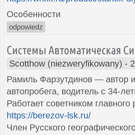
Особенности
odpowiedz
Системы Автоматическая Си
Scotthow (niezweryfikowany)
-
2
Рамиль Фарзутдинов — автор и
автопробега, водитель с 34-л
Работает советником главного
https://berezov-lsk.ru/
Член Русского географическог