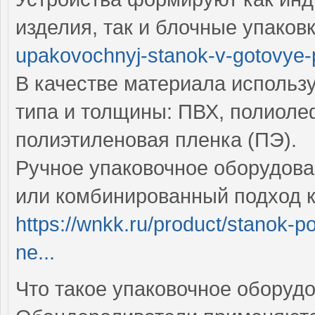
изделия, так и блочные упаков
upakovochnyj-stanok-v-gotovye-p
В качестве материала использ
типа и толщины: ПВХ, полиоле
полиэтиленовая пленка (ПЭ).
Ручное упаковочное оборудов
или комбинированный подход к
https://wnkk.ru/product/stanok-p
ne...
Что такое упаковочное оборуд