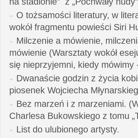
na stadionie” z „Pochwały nudy”
O tożsamości literatury, w liter
wokół fragmentu powieści Siri H
Milczenie a mówienie, milczeni
mówienie (Warsztaty wokół esej
się nieprzyjemni, kiedy mówimy - 
Dwanaście godzin z życia kobi
piosenek Wojciecha Młynarskie
Bez marzeń i z marzeniami. (
Charlesa Bukowskiego z tomu „T
List do ulubionego artysty.