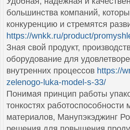
Удобная, надежная и качестве
большинства компаний, котор
конкуренцию и стремятся разв
https://wnkk.ru/product/promysh
Зная свой продукт, производс
оборудование для удовлетворе
внутренних процессов
https://w
zelenogo-luka-model-s-33/
Понимая принцип работы упак
тонкостях работоспособности 
материалов, Манупэкэджинг Р
решения для повышения проду