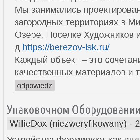
Мы занимались проектирован
загородных территориях в М
Озере, Поселке Художников 
д
https://berezov-lsk.ru/
Каждый объект – это сочетан
качественных материалов и 
odpowiedz
Упаковочном Оборудовани
WillieDox (niezweryfikowany)
-
2
Устройства формируют как инд