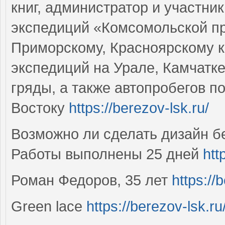
книг, администратор и участни
экспедиций «Комсомольской п
Приморскому, Красноярскому к
экспедиций на Урале, Камчатк
гряды, а также автопробегов п
Востоку
https://berezov-lsk.ru/
Возможно ли сделать дизайн б
Работы выполнены 25 дней
htt
Роман Федоров, 35 лет
https://
Green lace
https://berezov-lsk.ru