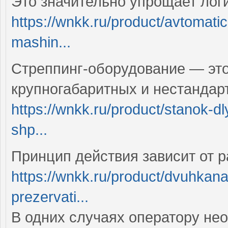
Это значительно упрощает лог
https://wnkk.ru/product/avtoma
mashin...
Стреппинг-оборудование — это
крупногабаритных и нестандар
https://wnkk.ru/product/stanok-dl
shp...
Принцип действия зависит от 
https://wnkk.ru/product/dvuhkan
prezervati...
В одних случаях оператору не