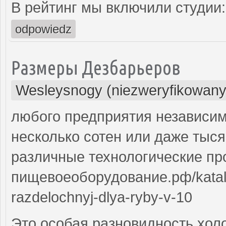
В рейтинг мы включили студии:
odpowiedz
Размеры Дезбарьеров
Wesleysnogy (niezweryfikowany
любого предприятия независимо
несколько сотен или даже тыс
различные технологические про
пищевоеоборудование.рф/katalo
razdelochnyj-dlya-ryby-v-10
Это особая разновидность холо