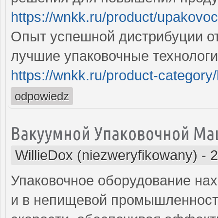
https://wnkk.ru/product/upakovo
Опыт успешной дистрибуции о
лучшие упаковочные технологи
https://wnkk.ru/product-category/l
odpowiedz
Вакуумной Упаковочной М
WillieDox (niezweryfikowany)
-
2
Упаковочное оборудование нах
и в непищевой промышленности