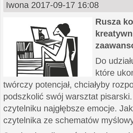
Iwona
2017-09-17 16:08
Rusza ko
kreatywn
zaawans
Do udział
które uko
twórczy potencjał, chciałyby roz
podszkolić swój warsztat pisarski
czytelniku najgłębsze emocje. Ja
czytelnika ze schematów myślow