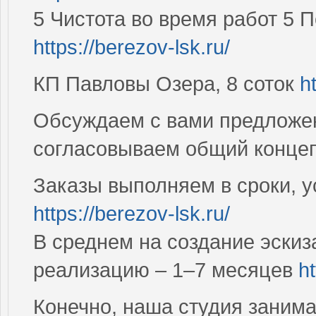
5 Чистота во время работ 5 
https://berezov-lsk.ru/
КП Павловы Озера, 8 соток
h
Обсуждаем с вами предложен
согласовываем общий конце
Заказы выполняем в сроки, у
https://berezov-lsk.ru/
В среднем на создание эскиза
реализацию – 1–7 месяцев
ht
Конечно, наша студия занима