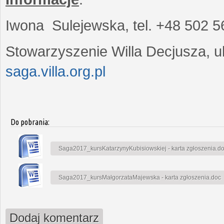
Iwona Sulejewska, tel. +48 502 5
Stowarzyszenie Willa Decjusza, ul
saga.villa.org.pl
Do pobrania:
Saga2017_kursKatarzynyKubisiowskiej - karta zgłoszenia.d
Saga2017_kursMałgorzataMajewska - karta zgłoszenia.doc
Dodaj komentarz