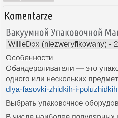
Komentarze
Вакуумной Упаковочной М
WillieDox (niezweryfikowany)
-
2
Особенности
Обандероливатели — это упако
одного или нескольких предме
dlya-fasovki-zhidkih-i-poluzhidkih
Выбрать упаковочное оборудов
В числе наиболее популярных