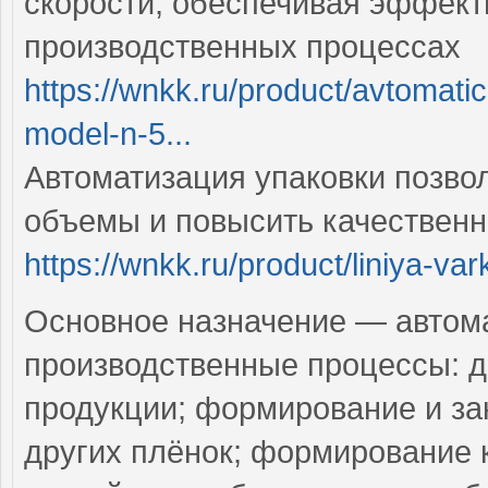
скорости, обеспечивая эффект
производственных процессах
https://wnkk.ru/product/avtoma
model-n-5...
Автоматизация упаковки позво
объемы и повысить качествен
https://wnkk.ru/product/liniya-var
Основное назначение — автом
производственные процессы: д
продукции; формирование и за
других плёнок; формирование к