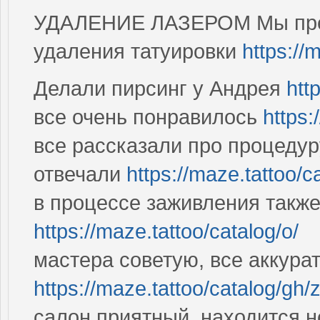
УДАЛЕНИЕ ЛАЗЕРОМ Мы пред
удаления татуировки
https://
Делали пирсинг у Андрея
htt
все очень понравилось
https:
все рассказали про процедур
отвечали
https://maze.tattoo/
в процессе заживления такж
https://maze.tattoo/catalog/o/
мастера советую, все аккура
https://maze.tattoo/catalog/gh/z
салон приятный, находится н