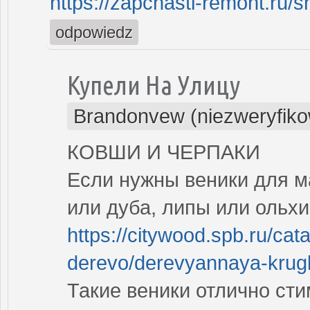
https://zapchasti-remont.ru/sh
odpowiedz
Купели На Улицу
Brandonvew (niezweryfik
КОВШИ И ЧЕРПАКИ
Если нужны веники для ма
или дуба, липы или ольх
https://citywood.spb.ru/cata
derevo/derevyannaya-krugl.
Такие веники отлично ст