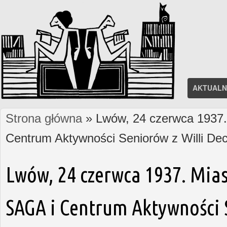
AKTUALN
Strona główna
» Lwów, 24 czerwca 1937. 
Jesteś tutaj
Centrum Aktywności Seniorów z Willi D
Lwów, 24 czerwca 1937. Mias
SAGA i Centrum Aktywności S