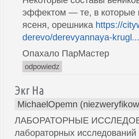
эффектом — те, в которые 
ясеня, орешника
https://cit
derevo/derevyannaya-krugl..
Опахало ПарМастер
odpowiedz
Экг На
MichaelOpemn (niezweryfikow
ЛАБОРАТОРНЫЕ ИССЛЕДОВАН
лабораторных исследований 