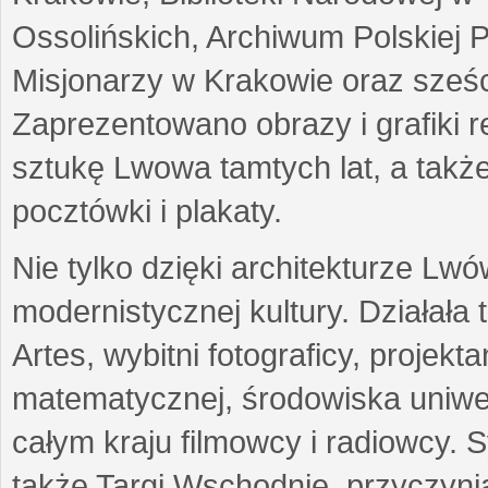
Ossolińskich, Archiwum Polskiej 
Misjonarzy w Krakowie oraz sześc
Zaprezentowano obrazy i grafiki r
sztukę Lwowa tamtych lat, a także
pocztówki i plakaty.
Nie tylko dzięki architekturze Lw
modernistycznej kultury. Działała
Artes, wybitni fotograficy, projekt
matematycznej, środowiska uniwer
całym kraju filmowcy i radiowcy
także Targi Wschodnie, przyczynia