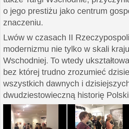
o jego prestiżu jako centrum go
znaczeniu.
Lwów w czasach II Rzeczypospoli
modernizmu nie tylko w skali kraj
Wschodniej. To wtedy ukształtow
bez której trudno zrozumieć dzisi
wszystkich dawnych i dzisiejszyc
dwudziestowieczną historię Polski