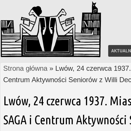
AKTUALN
Strona główna
» Lwów, 24 czerwca 1937. 
Jesteś tutaj
Centrum Aktywności Seniorów z Willi D
Lwów, 24 czerwca 1937. Mias
SAGA i Centrum Aktywności S