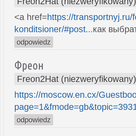
Freon2Hat (niezweryfikowany
<a href=
https://transportnyj.ru
konditsioner/#post...
как выбра
odpowiedz
Фреон
Freon2Hat (niezweryfikowany
https://moscow.en.cx/Guestb
page=1&fmode=gb&topic=3931
odpowiedz