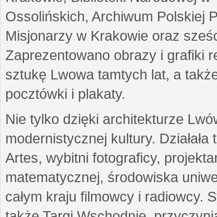
Ossolińskich, Archiwum Polskiej 
Misjonarzy w Krakowie oraz sześc
Zaprezentowano obrazy i grafiki r
sztukę Lwowa tamtych lat, a także
pocztówki i plakaty.
Nie tylko dzięki architekturze Lw
modernistycznej kultury. Działała
Artes, wybitni fotograficy, projekt
matematycznej, środowiska uniwer
całym kraju filmowcy i radiowcy
także Targi Wschodnie, przyczynia