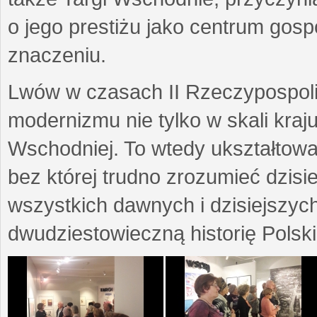
o jego prestiżu jako centrum go
znaczeniu.
Lwów w czasach II Rzeczypospoli
modernizmu nie tylko w skali kraj
Wschodniej. To wtedy ukształtow
bez której trudno zrozumieć dzisi
wszystkich dawnych i dzisiejszyc
dwudziestowieczną historię Polski