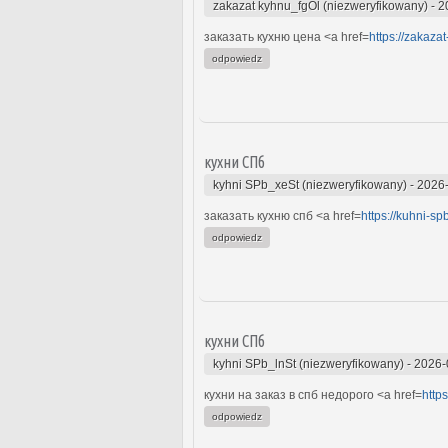
zakazat kyhnu_fgOl (niezweryfikowany)
-
2
заказать кухню цена <a href=
https://zakaza
odpowiedz
кухни СПб
kyhni SPb_xeSt (niezweryfikowany)
-
2026-
заказать кухню спб <a href=
https://kuhni-s
odpowiedz
кухни СПб
kyhni SPb_lnSt (niezweryfikowany)
-
2026-
кухни на заказ в спб недорого <a href=
http
odpowiedz