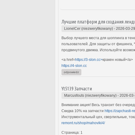
Лучшие платформ для создания ленди
LionelCer (niezweryfikowany)
-
2026-03-29
Выбор лучшего места для шоппинга в тен
пользователей. Для защиты от фишинга,
продвинутого движка. Используйте возмож
<a href=
https://3-slon.cc>
кракен новый</a>
https://4-slon.cc
odpowiedz
Yt5139 Запчасти
Marcusfouts (niezweryfikowany)
-
2026-03-
Внимание акция! Весь транзит без очере
Скидка 10% на запчасти
https://zapchasti-
Инструментальный цех, сверлильные, ток
remont.ru/shop/mahoviki4/
Cтра