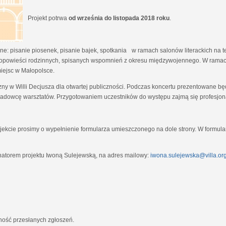
Projekt potrwa
od września do listopada 2018 roku
.
e: pisanie piosenek, pisanie bajek, spotkania w ramach salonów literackich na tem
opowieści rodzinnych, spisanych wspomnień z okresu międzywojennego. W ramach
miejsc w Małopolsce.
zny w Willi Decjusza dla otwartej publiczności. Podczas koncertu prezentowane 
adowcę warsztatów. Przygotowaniem uczestników do występu zajmą się profesjona
ekcie prosimy o wypełnienie formularza umieszczonego na dole strony. W formula
natorem projektu Iwoną Sulejewską, na adres mailowy:
iwona.sulejewska@villa.org
jność przesłanych zgłoszeń.