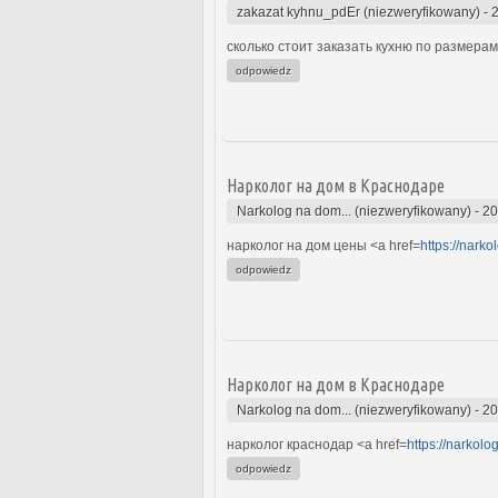
zakazat kyhnu_pdEr (niezweryfikowany)
-
сколько стоит заказать кухню по размерам
odpowiedz
Нарколог на дом в Краснодаре
Narkolog na dom... (niezweryfikowany)
-
20
нарколог на дом цены <a href=
https://nark
odpowiedz
Нарколог на дом в Краснодаре
Narkolog na dom... (niezweryfikowany)
-
20
нарколог краснодар <a href=
https://narkol
odpowiedz