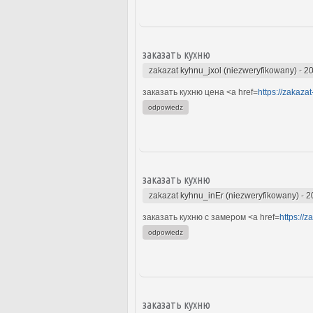
заказать кухню
zakazat kyhnu_jxol (niezweryfikowany)
-
20
заказать кухню цена <a href=
https://zakaza
odpowiedz
заказать кухню
zakazat kyhnu_inEr (niezweryfikowany)
-
2
заказать кухню с замером <a href=
https://
odpowiedz
заказать кухню