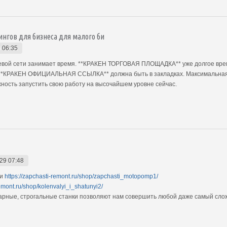
нгов для бизнеса для малого би
 06:35
евой сети занимает время. **КРАКЕН ТОРГОВАЯ ПЛОЩАДКА** уже долгое врем
 **КРАКЕН ОФИЦИАЛЬНАЯ ССЫЛКА** должна быть в закладках. Максимальная
ность запустить свою работу на высочайшем уровне сейчас.
29 07:48
ди
https://zapchasti-remont.ru/shop/zapchasti_motopomp1/
remont.ru/shop/kolenvalyi_i_shatunyi2/
арные, строгальные станки позволяют нам совершить любой даже самый сл
ница: 1