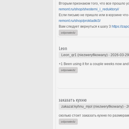
Вторым признаком того, что все прошло у
remont.ru/shop/shesterni_i_reduktoryi/
Если письмо не пришло или в корзине что
remont.ru/shop/prokladki3/
Вам следует вернуться к шагу 3
https://zap
odpowiedz
Leon
Leon_qr1 (niezweryfikowany)
-
2026-03-29
+1 Been using it for a couple weeks now and 
odpowiedz
заказать кухню
zakazat kyhnu_mjol (niezweryfikowany)
-
2
сколько стоит заказать кухню по размерам
odpowiedz