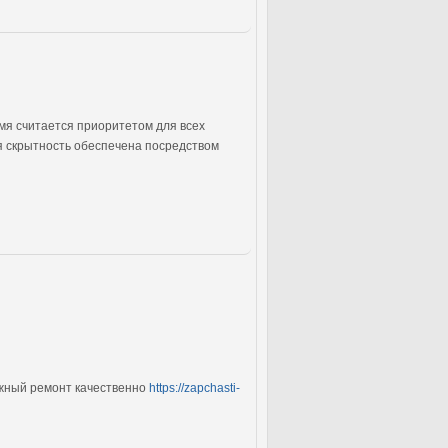
я считается приоритетом для всех
 скрытность обеспечена посредством
ожный ремонт качественно
https://zapchasti-