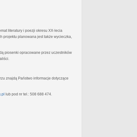
at literatury i poezji okresu XX-lecia
 projektu planowana jest także wycieczka,
będą piosenki opracowane przez uczestników
liści.
rzu znajdą Państwo informacje dotyczące
.pl
lub pod nr tel.: 508 688 474.