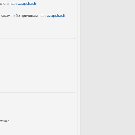
талоги
https://zapchasti-
о каким-либо причинам
https://zapchasti-
м</a> .