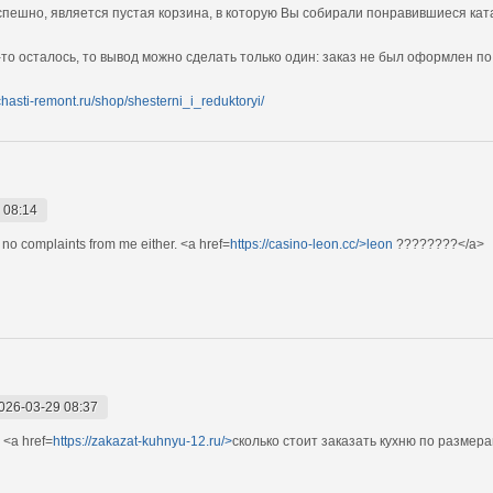
спешно, является пустая корзина, в которую Вы собирали понравившиеся ка
-то осталось, то вывод можно сделать только один: заказ не был оформлен п
chasti-remont.ru/shop/shesterni_i_reduktoryi/
 08:14
no complaints from me either. <a href=
https://casino-leon.cc/>leon
????????</a>
026-03-29 08:37
 <a href=
https://zakazat-kuhnyu-12.ru/>
сколько стоит заказать кухню по размера