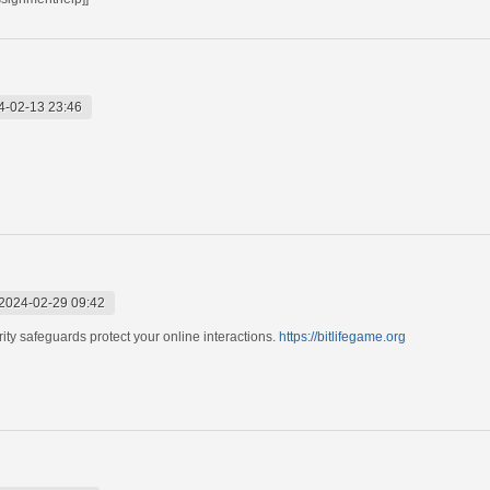
4-02-13 23:46
2024-02-29 09:42
ty safeguards protect your online interactions.
https://bitlifegame.org