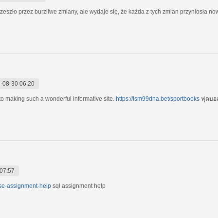
zeszło przez burzliwe zmiany, ale wydaje się, że każda z tych zmian przyniosła n
-08-30 06:20
to making such a wonderful informative site.
https://lsm99dna.bet/sportbooks
ฟุตบอ
07:57
ase-assignment-help
sql assignment help