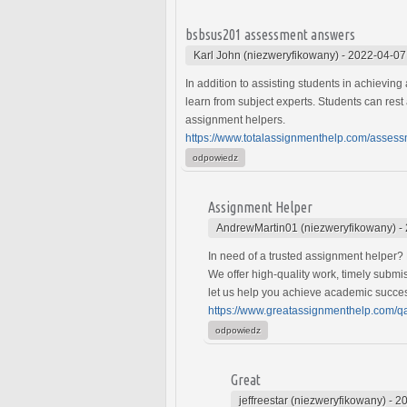
bsbsus201 assessment answers
Karl John (niezweryfikowany)
-
2022-04-07
In addition to assisting students in achievin
learn from subject experts. Students can res
assignment helpers.
https://www.totalassignmenthelp.com/asse
odpowiedz
Assignment Helper
AndrewMartin01 (niezweryfikowany)
-
In need of a trusted assignment helper?
We offer high-quality work, timely submi
let us help you achieve academic succes
https://www.greatassignmenthelp.com/q
odpowiedz
Great
jeffreestar (niezweryfikowany)
-
20