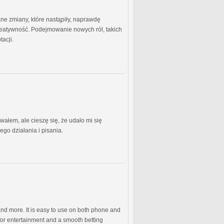
ne zmiany, które nastąpiły, naprawdę
 kreatywność. Podejmowanie nowych ról, takich
acji.
ewałem, ale cieszę się, że udało mi się
go działania i pisania.
and more. It is easy to use on both phone and
for entertainment and a smooth betting