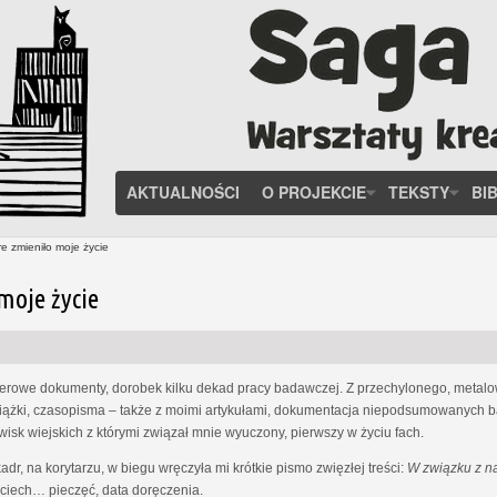
AKTUALNOŚCI
O PROJEKCIE
TEKSTY
BI
e zmieniło moje życie
moje życie
ierowe dokumenty, dorobek kilku dekad pracy badawczej. Z przechylonego, meta
książki, czasopisma – także z moimi artykułami, dokumentacja niepodsumowanych ba
isk wiejskich z którymi związał mnie wyuczony, pierwszy w życiu fach.
dr, na korytarzu, w biegu wręczyła mi krótkie pismo zwięzłej treści:
W związku z n
jciech… pieczęć, data doręczenia.