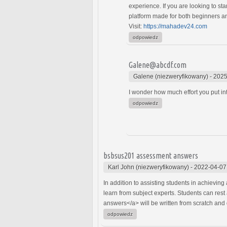
experience. If you are looking to s
platform made for both beginners an
Visit:
https://mahadev24.com
odpowiedz
Galene@abcdf.com
Galene (niezweryfikowany)
-
2025
I wonder how much effort you put in
odpowiedz
bsbsus201 assessment answers
Karl John (niezweryfikowany)
-
2022-04-07
In addition to assisting students in achievin
learn from subject experts. Students can rest 
answers</a> will be written from scratch and
odpowiedz