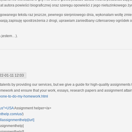
at autora powieści biograficznej oraz szeregu opowieści z jego nietuzinkowego ży
owanego tekstu raz jeszcze, pewnego sierpniowego dnia, wykonałam woltę zmieni
asją zapisuję spostrzeżenia z drogi, uprawiam zaniedbany czteroarowy ogródek 
ka jestem…).
22-01-11 12:03
talents by providing our services, but we give a guide for high-quality assignment
ework and ensure that your work, essays, research papers and assignment attain 
meone-to-do-my-homework.html
/us">USA
Assignment helper</a>
nthelp.com/us/
)
llassignmenthelp[/url]
assignmenthelp]
ssignmenthelp]]