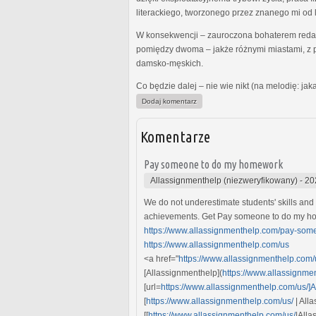
literackiego, tworzonego przez znanego mi od l
W konsekwencji – zauroczona bohaterem redag
pomiędzy dwoma – jakże różnymi miastami, z p
damsko-męskich.
Co będzie dalej – nie wie nikt (na melodię: ja
Dodaj komentarz
Komentarze
Pay someone to do my homework
Allassignmenthelp (niezweryfikowany)
-
20
We do not underestimate students' skills and 
achievements. Get Pay someone to do my hom
https://www.allassignmenthelp.com/pay-so
https://www.allassignmenthelp.com/us
<a href="
https://www.allassignmenthelp.com
[Allassignmenthelp](
https://www.allassignme
[url=
https://www.allassignmenthelp.com/us/]A
[
https://www.allassignmenthelp.com/us/
| All
[[
https://www.allassignmenthelp.com/us/
|Alla