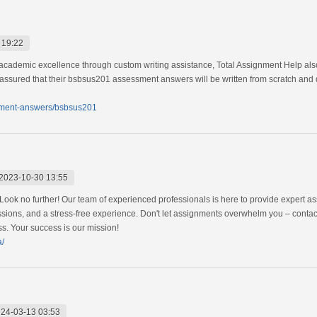
 19:22
g academic excellence through custom writing assistance, Total Assignment Help also
t assured that their bsbsus201 assessment answers will be written from scratch and 
ssment-answers/bsbsus201
2023-10-30 13:55
 Look no further! Our team of experienced professionals is here to provide expert 
ssions, and a stress-free experience. Don't let assignments overwhelm you – contac
s. Your success is our mission!
a/
24-03-13 03:53