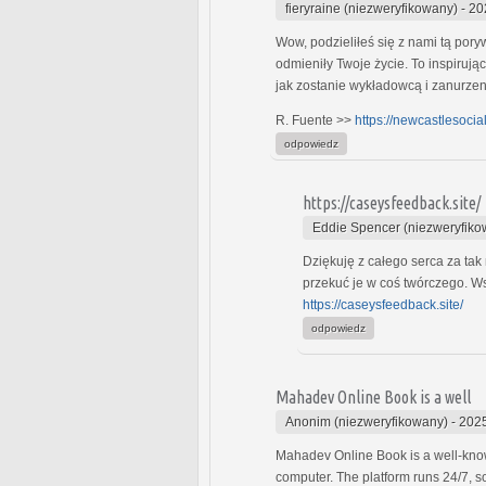
fieryraine (niezweryfikowany)
-
20
Wow, podzieliłeś się z nami tą por
odmieniły Twoje życie. To inspirują
jak zostanie wykładowcą i zanurzen
R. Fuente >>
https://newcastlesoci
odpowiedz
https://caseysfeedback.site/
Eddie Spencer (niezweryfiko
Dziękuję z całego serca za tak 
przekuć je w coś twórczego. Ws
https://caseysfeedback.site/
odpowiedz
Mahadev Online Book is a well
Anonim (niezweryfikowany)
-
2025
Mahadev Online Book is a well-known 
computer. The platform runs 24/7, s