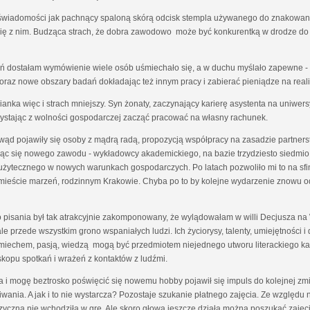
ej świadomości jak pachnący spaloną skórą odcisk stempla używanego do znakowani
 się z nim. Budząca strach, że dobra zawodowo może być konkurentką w drodze do 
ień dostałam wymówienie wiele osób uśmiechało się, a w duchu myślało zapewne - 
raz nowe obszary badań dokładając też innym pracy i zabierać pieniądze na real
anka więc i strach mniejszy. Syn żonaty, zaczynający karierę asystenta na uniwers
zystając z wolności gospodarczej zacząć pracować na własny rachunek.
 owąd pojawiły się osoby z mądrą radą, propozycją współpracy na zasadzie partne
cząc się nowego zawodu - wykładowcy akademickiego, na bazie trzydziesto siedmi
 użytecznego w nowych warunkach gospodarczych. Po latach pozwoliło mi to na s
 w mieście marzeń, rodzinnym Krakowie. Chyba po to by kolejne wydarzenie znowu 
 pisania był tak atrakcyjnie zakomponowany, że wylądowałam w willi Decjusza na W
e przede wszystkim grono wspaniałych ludzi. Ich życiorysy, talenty, umiejętności i d
iechem, pasją, wiedzą mogą być przedmiotem niejednego utworu literackiego każd
skopu spotkań i wrażeń z kontaktów z ludźmi.
a i mogę beztrosko poświęcić się nowemu hobby pojawił się impuls do kolejnej z
iwania. A jak i to nie wystarcza? Pozostaje szukanie płatnego zajęcia. Ze względ
izyczna nie wchodziła w grę. Ale skoro głowa jeszcze działa można poszukać zajęcia