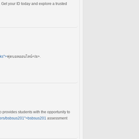
. Get your ID today and explore a trusted
ks">
ฟุตบอลออนไลน์</a>.
 provides students with the opportunity to
wers/bsbsus201">bsbsus201
assessment