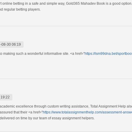
tart online betting in a safe and simple way, Gold365 Mahadev Book is a good option
d regular betting players.
-08-30 06:19
to making such a wonderful informative site. <a href="
https://lsm99dna.bet/sportboo
 19:22
g academic excellence through custom writing assistance, Total Assignment Help also
assured that their <a href="
https://www.totalassignmenthelp.com/assessment-ans
 delivered on time by our team of essay assignment helpers.