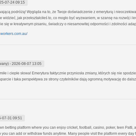
25-07-24 09:15
ywającą podróżą! Wygląda na to, że Twoje doświadczenie z emeryturą i nieoczekiwa
ce widzieć, jak przekształciłeś to, co mogło być wyzwaniem, w szansę na rozwój i
ie się w kreatywnym pisaniu, świadczy o niesamowitej odporności i zdolności adapt
alworkers.com.au/
wany)
-
2026-08-07 13:05
miłe i ciepłe słowa! Emerytura faktycznie przyniosła zmiany, których się nie spodzi
parcie i taka perspektywa ze strony czytelników dają ogromną motywację do dalsze
-07-31 09:51
betting platform where you can enjoy cricket, football, casino, poker, teen Patti, 
o you can add or withdraw funds anytime. Many people visit the platform every day 