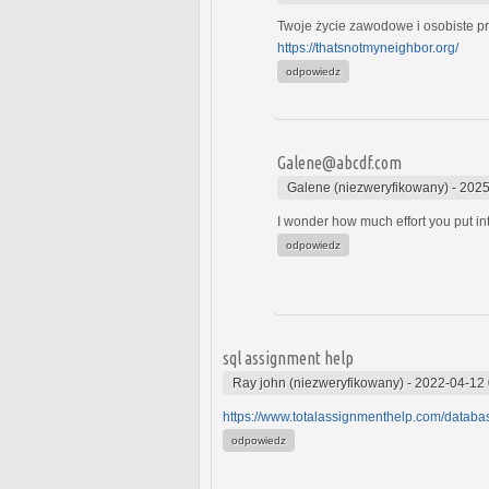
Twoje życie zawodowe i osobiste pr
https://thatsnotmyneighbor.org/
odpowiedz
Galene@abcdf.com
Galene (niezweryfikowany)
-
2025
I wonder how much effort you put in
odpowiedz
sql assignment help
Ray john (niezweryfikowany)
-
2022-04-12 
https://www.totalassignmenthelp.com/datab
odpowiedz