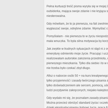
Pełna kurtuazji treść pisma wyryła się w moj
outsiderka, mająca swoje zdanie i nie kryjąca
niesterowalna.
Gdy mówiłam, że to ja pierwsza, na fali zwoln
wygłaszać swoje, odrębne zdanie. Wymyślać co
Pomyślałam - nie pierwsza to w życiu niespodzi
mała wnuczka. To była silna motywacja by kor
Jak zwykle w trudnych sytuacjach ni stąd ni z
emeryturę odmieniło moje życie. Pracując i u
realizowałam autorskie założenia przedmiotu,
pierwszego mieszkania. Tylko dla siebie i to
nie trzeba było czekać zbyt długo.
Afisz o naborze osób 50 + na kurs kreatywnego
tylko przyjemność i zasady twórczego pisania al
tylko doświadczeniem ale sercem, pomocą, uśm
ludzi pozytywnie zakręconych; niejako kalejdo
Gdy wydało mi się, że poznałam zasady pisani
Można przecież obniżyć standard życia i oczek
dzięki eksploatacyjnemu trybowi życia, praca f