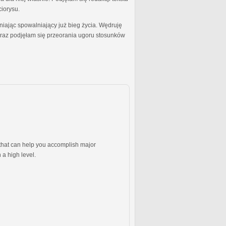
ciorysu.
ając spowalniający już bieg życia. Wędruję
oraz podjęłam się przeorania ugoru stosunków
s that can help you accomplish major
a high level.