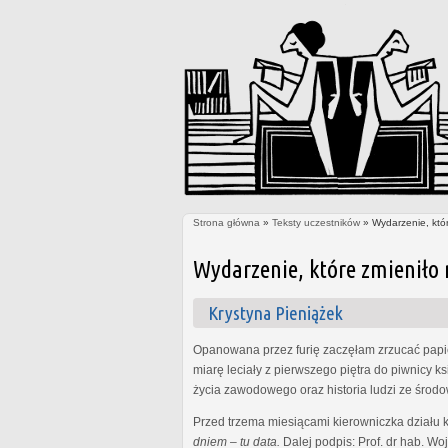
Strona główna
»
Teksty uczestników
» Wydarzenie, któr
Jesteś tutaj
Wydarzenie, które zmieniło 
Krystyna Pieniążek
Opanowana przez furię zaczęłam zrzucać pap
miarę leciały z pierwszego piętra do piwnicy 
życia zawodowego oraz historia ludzi ze środow
Przed trzema miesiącami kierowniczka działu ka
dniem – tu data.
Dalej podpis: Prof. dr hab. Wo