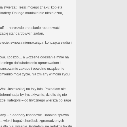
a zwierząt. Treść mojego znaku; kobieta,
kariery. Do tego maniakalnie niezależna,
uff … nareszcie przestanie rezonować i
izację standardowych zadań.
ytecie, synowa niepracująca, kończąca studia i
rstwa. I poszło… a wczesne odesłanie mnie na
o letniego doświadczenia opracowałam i
finansowanie zakupu i powolne urządzenie
odmieniło moje życie. Na zmiany w moim życiu
oli Justowskiej na trzy lata. Poznałam nie
eterminacja by żyć aktywnie, dzielić się nie
ej kategorii – od lirycznego wiersza po sagę
miany – niedobory finansowe. Banalna sprawa.
u na wiek i bagaż choróbsk, zgromadzonych
 dla niej właśnie. Podjęłam się redakcji tekstu