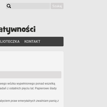
Szukaj
Formularz wyszukiwania
BLIOTECZKA
KONTAKT
lowego wózka wypełnionego ponad wszelką
dań z ostatnich pięciu lat. Papierowe ślady
abyciem praw emerytalnych zwalniam panią z