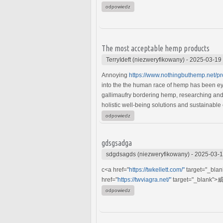
odpowiedz
The most acceptable hemp products
TerryIdeft (niezweryfikowany)
-
2025-03-19
Annoying
https://www.nothingbuthemp.net/pr
into the the human race of hemp has been eye
gallimaufry bordering hemp, researching and 
holistic well-being solutions and sustainable
odpowiedz
gdsgsadga
sdgdsagds (niezweryfikowany)
-
2025-03-1
c<a href="
https://twkellett.com/"
target="_bla
href="
https://twviagra.net/"
target="_blank">威
odpowiedz