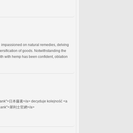
e impassioned on natural remedies, delving
rsification of goods. Notwithstanding the
ith with hemp has been confident, oblation
blank">日本藤素</a> decyduje kolejność <a
_blank">犀利士官網</a>