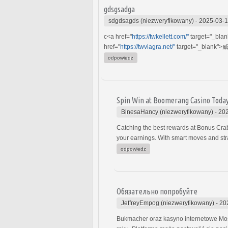
gdsgsadga
sdgdsagds (niezweryfikowany)
-
2025-03-1
c<a href="
https://twkellett.com/"
target="_bla
href="
https://twviagra.net/"
target="_blank">威
odpowiedz
Spin Win at Boomerang Casino Toda
BinesaHancy (niezweryfikowany)
-
202
Catching the best rewards at Bonus Crab
your earnings. With smart moves and str
odpowiedz
Обязательно попробуйте
JeffreyEmpog (niezweryfikowany)
-
20
Bukmacher oraz kasyno internetowe Most