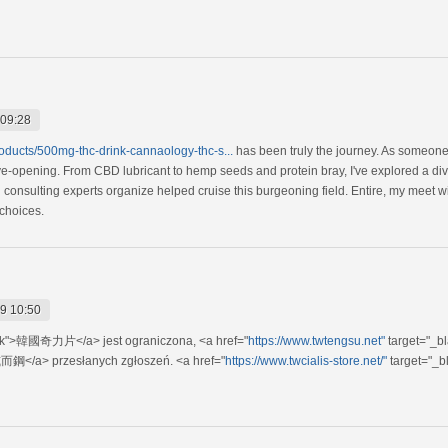
 09:28
oducts/500mg-thc-drink-cannaology-thc-s...
has been truly the journey. As someon
-opening. From CBD lubricant to hemp seeds and protein bray, I've explored a dive
consulting experts organize helped cruise this burgeoning field. Entire, my meet w
 choices.
9 10:50
nk">韓國奇力片</a> jest ograniczona, <a href="
https://www.twtengsu.net"
target="_
而鋼</a> przesłanych zgłoszeń. <a href="
https://www.twcialis-store.net/"
target="