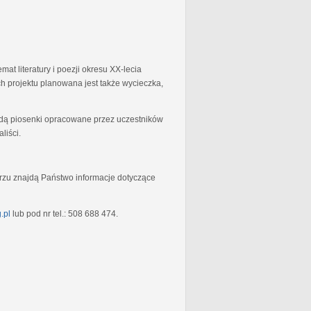
at literatury i poezji okresu XX-lecia
 projektu planowana jest także wycieczka,
będą piosenki opracowane przez uczestników
liści.
rzu znajdą Państwo informacje dotyczące
.pl
lub pod nr tel.: 508 688 474.