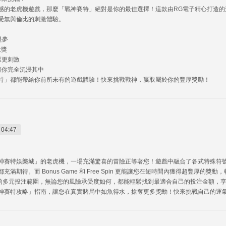
感的老虎機遊戲，那麼「戰神賽特」絕對是你的最佳選擇！這款由RG電子精心打造的
受無與倫比的刺激體驗。
是夢
大獎
樣更刺激
讓你完全沉浸其中
特」都能帶給你前所未有的遊戲體驗！快來挑戰戰神，贏取屬於你的豐厚獎勵！
 04:47
特娛樂城」的老虎機，一場充滿驚喜的冒險正等著您！遊戲中融合了各式特殊符號與獎勳機制，
期待。而 Bonus Game 和 Free Spin 更能讓您在短時間內獲得超豐厚的
2500 的多元投注範圍，無論您的風險承受度如何，都能輕鬆找到最適合自己的投注金額
神賽特攻略」指南，讓您在真實賭局中如魚得水，搶奪更多獎勳！快來挑戰自己的運