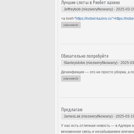
Лучшие слоты в Риобет казино
Jeffreybob (niezweryfikowany)
-
2025-03-1
<a href="
https://riobet-kazino.ru">https://riob
odpowiedz
Обязательно попробуйте
Stanleyidobe (niezweryfikowany)
-
2025-03
Дезинфекция — это не просто уборка, а п
odpowiedz
Предлагаю
JamesLak (niezweryfikowany)
-
2025-03-1
У нас есть отличная новость — в Адлере о
мгновенная связь и незабываемое влечени