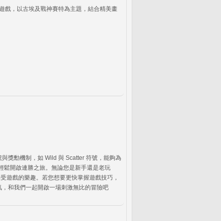
遊戲，以古埃及戰神賽特為主題，結合精美畫
如 Wild 與 Scatter 符號，能夠為
獎勳，輕鬆開啟連勝之旅。無論您是新手還是老玩
，享受遊戲的樂趣。若您想要更快掌握遊戲技巧，
氣，和我們一起開啟一場刺激無比的冒險吧