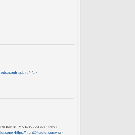
s://dezcentr-spb.ru/</a>
ко найти ту, с которой возникнет
dler.com/>https://night24-adler.com/</a>