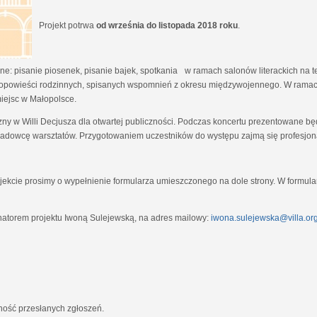
Projekt potrwa
od września do listopada 2018 roku
.
e: pisanie piosenek, pisanie bajek, spotkania w ramach salonów literackich na tem
opowieści rodzinnych, spisanych wspomnień z okresu międzywojennego. W ramach
miejsc w Małopolsce.
zny w Willi Decjusza dla otwartej publiczności. Podczas koncertu prezentowane 
adowcę warsztatów. Przygotowaniem uczestników do występu zajmą się profesjona
ekcie prosimy o wypełnienie formularza umieszczonego na dole strony. W formula
natorem projektu Iwoną Sulejewską, na adres mailowy:
iwona.sulejewska@villa.org
jność przesłanych zgłoszeń.