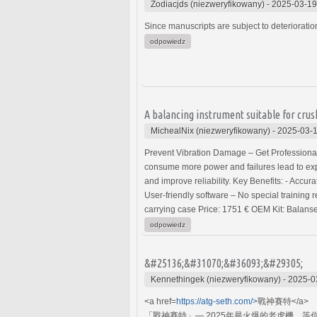
Zodiacjds (niezweryfikowany)
-
2025-03-19
Since manuscripts are subject to deterioratio
odpowiedz
A balancing instrument suitable for crus
MichealNix (niezweryfikowany)
-
2025-03-1
Prevent Vibration Damage – Get Professional
consume more power and failures lead to exp
and improve reliability. Key Benefits: - Accur
User-friendly software – No special training
carrying case Price: 1751 € OEM Kit: Balans
odpowiedz
&#25136;&#31070;&#36093;&#29305;
Kennethingek (niezweryfikowany)
-
2025-0
<a href=
https://atg-seth.com/>
戰神賽特</a>
「戰神賽特」— 2025年最火爆的老虎機，等