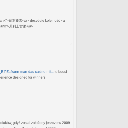
blank">日本藤素</a> decyduje kolejność <a
_blank">犀利士官網</a>
EfPZb/kann-man-das-casino-mit...
to boost
perience designed for winners.
Polaków, gdyż został założony jeszcze w 2009