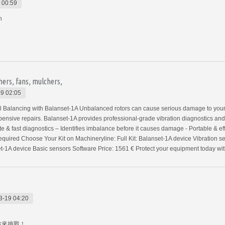
 00:59
n
hers, fans, mulchers,
9 02:05
 Balancing with Balanset-1A Unbalanced rotors can cause serious damage to your 
ensive repairs. Balanset-1A provides professional-grade vibration diagnostics a
ate & fast diagnostics – Identifies imbalance before it causes damage - Portable & eff
 required Choose Your Kit on Machineryline: Full Kit: Balanset-1A device Vibration
et-1A device Basic sensors Software Price: 1561 € Protect your equipment today wi
3-19 04:20
你來挑戰！