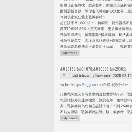
如果你正在尋找一款高賠率、刺激又充滿神秘
面與震撼音效，帶你進入神秘的沙漠世界，感
為何玩家瘋狂愛上戰神賽特？
超狂賠率 51,000 倍：一轉瞬間，財富翻倍不
高RTP達96.89%：更高勝率，更多機會贏得
獨特遊戲機制：掉落消除+獎金購買，玩法多
極致視聽享受：古埃及風格設計+震撼音效，
無論你是老虎機高手還是新手玩家，「戰神賽
odpowiedz
&#25136;&#31070;&#36093;&#29305;
Tommyfut (niezweryfikowany)
-
2025-03-19
<a href=
https://atggame.net/>
戰神賽特</a>
想挑戰刺激又富有獎勳的遊戲世界嗎？來「戰神賽
您開啟額外的連線機會，讓您在每一輪轉動中都充滿
家，戰神賽特為您精心設計了從 0.5 到 
不妨先體驗「戰神賽特試玩」版，或參考「戰
odpowiedz