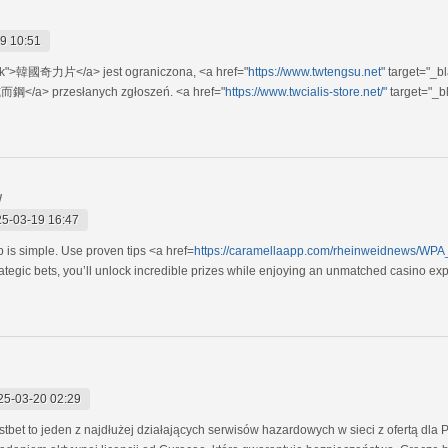
9 10:51
nk">韓國奇力片</a> jest ograniczona, <a href="
https://www.twtengsu.net"
target="_
而鋼</a> przesłanych zgłoszeń. <a href="
https://www.twcialis-store.net/"
target="
y
5-03-19 16:47
 is simple. Use proven tips <a href=
https://caramellaapp.com/rheinweidnews/WPA_
ategic bets, you’ll unlock incredible prizes while enjoying an unmatched casino ex
25-03-20 02:29
bet to jeden z najdłużej działających serwisów hazardowych w sieci z ofertą dla 