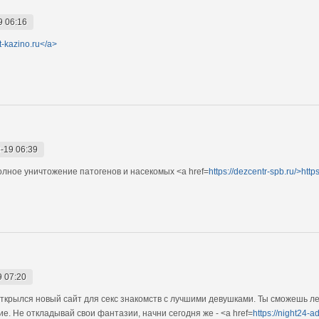
9 06:16
et-kazino.ru</a>
-19 06:39
олное уничтожение патогенов и насекомых <a href=
https://dezcentr-spb.ru/>http
9 07:20
ткрылся новый сайт для секс знакомств с лучшими девушками. Ты сможешь лег
е. Не откладывай свои фантазии, начни сегодня же - <a href=
https://night24-a