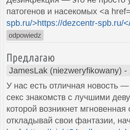
патогенов и насекомых <a href
spb.ru/>https://dezcentr-spb.ru/<
odpowiedz
Предлагаю
JamesLak (niezweryfikowany)
-
У нас есть отличная новость —
секс знакомств с лучшими деву
которой возникнет мгновенная 
откладывай свои фантазии, нач