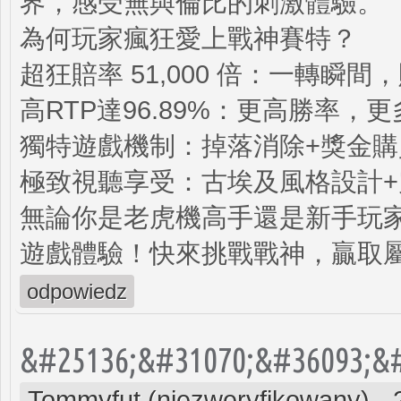
界，感受無與倫比的刺激體驗。
為何玩家瘋狂愛上戰神賽特？
超狂賠率 51,000 倍：一轉瞬
高RTP達96.89%：更高勝率，
獨特遊戲機制：掉落消除+獎金
極致視聽享受：古埃及風格設計
無論你是老虎機高手還是新手玩
遊戲體驗！快來挑戰戰神，贏取
odpowiedz
&#25136;&#31070;&#36093;&#
Tommyfut (niezweryfikowany)
-