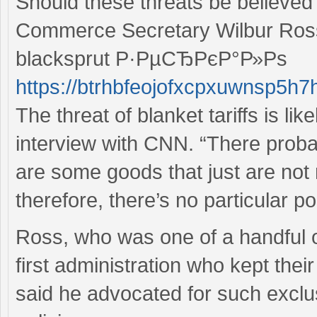
Should these threats be believed
Commerce Secretary Wilbur Ros
blacksprut Р·РµСЂРєР°Р»Рѕ
https://btrhbfeojofxcpxuwnsp5h
The threat of blanket tariffs is li
interview with CNN. “There proba
are some goods that just are not
therefore, there’s no particular poi
Ross, who was one of a handful o
first administration who kept their
said he advocated for such exclu