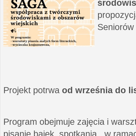
środowis
propozycj
Seniorów 
Projekt potrwa
od września do l
Program obejmuje zajęcia i warszt
pisanie bajek, spotkania w ramach