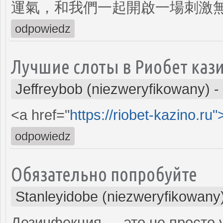
運氣，和我們一起開啟一場刺激
odpowiedz
Лучшие слоты в Риобет каз
Jeffreybob (niezweryfikowany)
-
<a href="
https://riobet-kazino.ru"
odpowiedz
Обязательно попробуйте
Stanleyidobe (niezweryfikowany
Дезинфекция — это не просто 