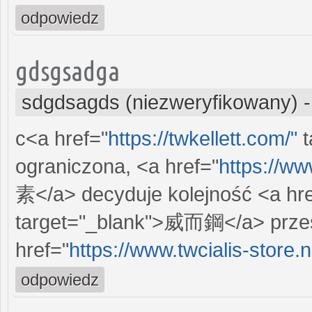
odpowiedz
gdsgsadga
sdgdsagds (niezweryfikowany)
c<a href="
https://twkellett.com/"
t
ograniczona, <a href="
https://ww
素</a> decyduje kolejność <a hre
target="_blank">威而鋼</a> przes
href="
https://www.twcialis-store.n
odpowiedz