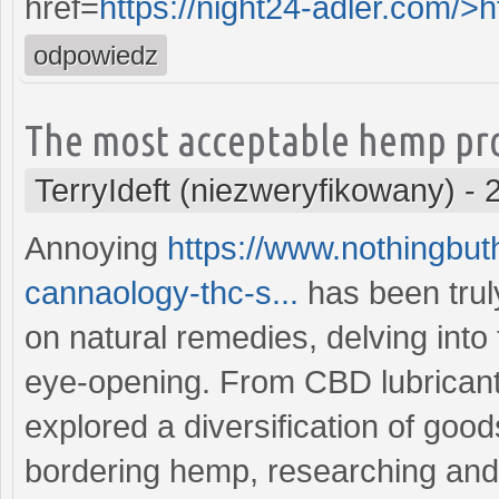
href=
https://night24-adler.com/>h
odpowiedz
The most acceptable hemp pr
TerryIdeft (niezweryfikowany)
-
Annoying
https://www.nothingbut
cannaology-thc-s...
has been trul
on natural remedies, delving int
eye-opening. From CBD lubricant 
explored a diversification of goo
bordering hemp, researching and