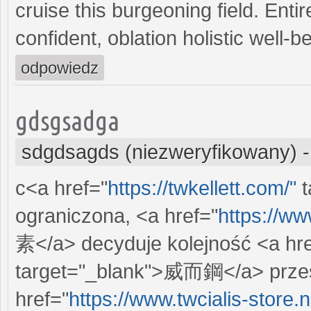
cruise this burgeoning field. Ent
confident, oblation holistic well-
odpowiedz
gdsgsadga
sdgdsagds (niezweryfikowany)
c<a href="
https://twkellett.com/"
t
ograniczona, <a href="
https://ww
素</a> decyduje kolejność <a hre
target="_blank">威而鋼</a> przes
href="
https://www.twcialis-store.n