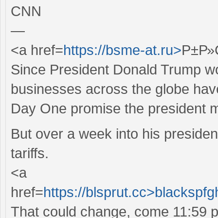
CNN
—
<a href=
https://bsme-at.ru>
Р±Р»
Since President Donald Trump wo
businesses across the globe have
Day One promise the president 
But over a week into his preside
tariffs.
<a
href=
https://blsprut.cc>blackspf
That could change, come 11:59 p