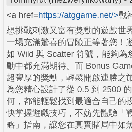
<a href=
https://atggame.net/>
戰神
想挑戰刺激又富有獎勳的遊戲世
一場充滿驚喜的冒險正等著您！
如 Wild 與 Scatter 符
動中都充滿期待。而 Bonus Game
超豐厚的獎勳，輕鬆開啟連勝之
為您精心設計了從 0.5 到 25
何，都能輕鬆找到最適合自己的
快掌握遊戲技巧，不妨先體驗「
略」指南，讓您在真實賭局中如