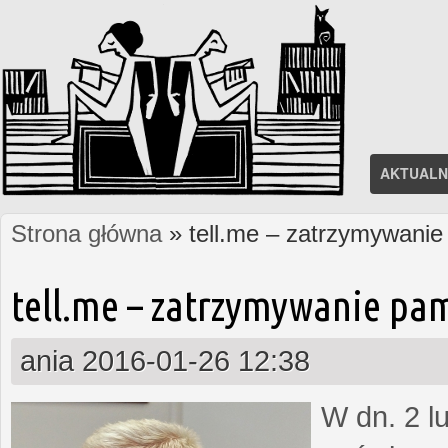
AKTUALN
Strona główna
» tell.me – zatrzymywanie
Jesteś tutaj
tell.me – zatrzymywanie pa
ania
2016-01-26 12:38
W dn. 2 l