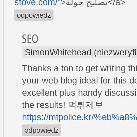
stove.com/">
تصليح جولة</a>
odpowiedz
SEO
SimonWhitehead (niezweryf
Thanks a ton to get writing th
your web blog ideal for this 
excellent plus handy discussi
the results! 먹튀제보
https://mtpolice.kr/%e
odpowiedz