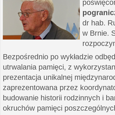
poświęcon
pogranic
dr hab. R
w Brnie. 
rozpoczyn
Bezpośrednio po wykładzie odbędz
utrwalania pamięci, z wykorzystan
prezentacja unikalnej międzynarod
zaprezentowana przez koordynato
budowanie historii rodzinnych i b
okruchów pamięci poszczególnych