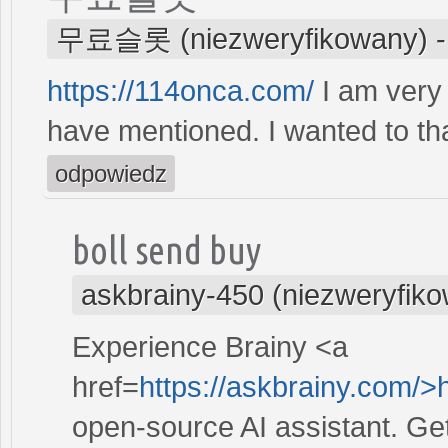
무료슬롯 (niezweryfikowany)
https://114onca.com/
I am very
have mentioned. I wanted to than
odpowiedz
boll send buy
askbrainy-450 (niezweryfik
Experience Brainy <a
href=
https://askbrainy.com/>
open-source AI assistant. Ge