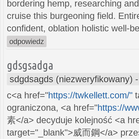
bordering hemp, researching and
cruise this burgeoning field. Ent
confident, oblation holistic well-
odpowiedz
gdsgsadga
sdgdsagds (niezweryfikowany)
c<a href="
https://twkellett.com/"
t
ograniczona, <a href="
https://ww
素</a> decyduje kolejność <a hre
target="_blank">威而鋼</a> przes