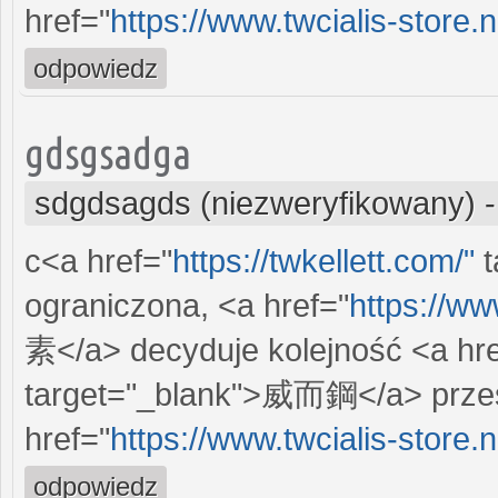
href="
https://www.twcialis-store.n
odpowiedz
gdsgsadga
sdgdsagds (niezweryfikowany)
c<a href="
https://twkellett.com/"
t
ograniczona, <a href="
https://ww
素</a> decyduje kolejność <a hre
target="_blank">威而鋼</a> przes
href="
https://www.twcialis-store.n
odpowiedz