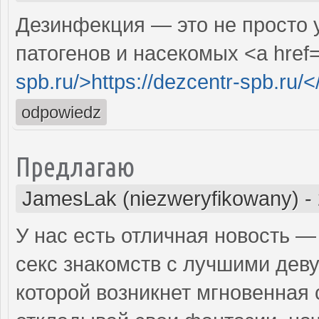
Дезинфекция — это не просто 
патогенов и насекомых <a href
spb.ru/>https://dezcentr-spb.ru/<
odpowiedz
Предлагаю
JamesLak (niezweryfikowany)
-
У нас есть отличная новость —
секс знакомств с лучшими деву
которой возникнет мгновенная 