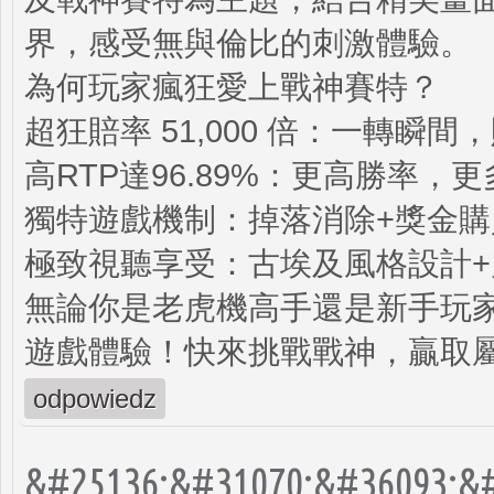
界，感受無與倫比的刺激體驗。
為何玩家瘋狂愛上戰神賽特？
超狂賠率 51,000 倍：一轉瞬
高RTP達96.89%：更高勝率，
獨特遊戲機制：掉落消除+獎金
極致視聽享受：古埃及風格設計
無論你是老虎機高手還是新手玩
遊戲體驗！快來挑戰戰神，贏取
odpowiedz
&#25136;&#31070;&#36093;&#