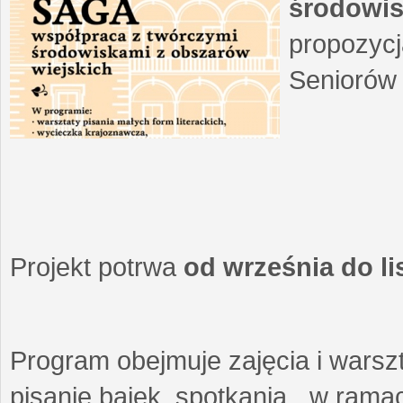
środowis
propozycj
Seniorów 
Projekt potrwa
od września do l
Program obejmuje zajęcia i warszt
pisanie bajek, spotkania w ramach