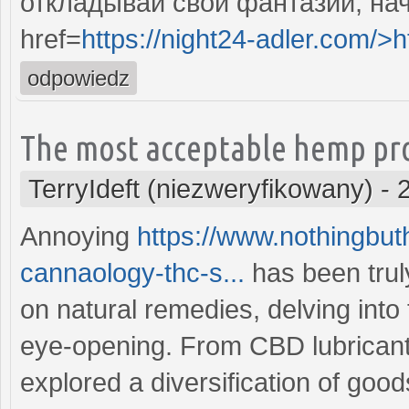
откладывай свои фантазии, нач
href=
https://night24-adler.com/>h
odpowiedz
The most acceptable hemp pr
TerryIdeft (niezweryfikowany)
-
Annoying
https://www.nothingbut
cannaology-thc-s...
has been trul
on natural remedies, delving int
eye-opening. From CBD lubricant 
explored a diversification of goo