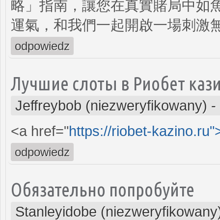
略」指南，讓您在真實賭局中如
運氣，和我們一起開啟一場刺激
odpowiedz
Лучшие слоты в Риобет каз
Jeffreybob (niezweryfikowany)
-
<a href="
https://riobet-kazino.ru"
odpowiedz
Обязательно попробуйте
Stanleyidobe (niezweryfikowany