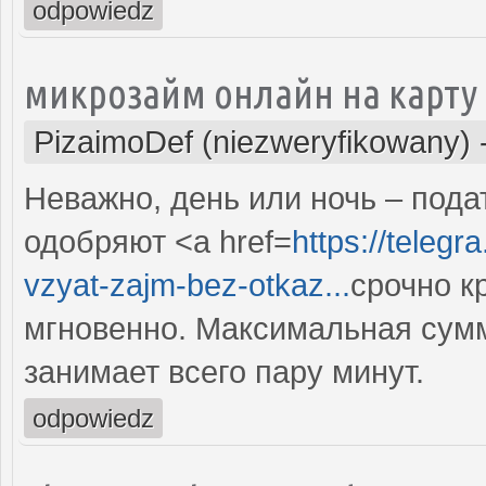
odpowiedz
микрозайм онлайн на карту 
PizaimoDef (niezweryfikowany)
Неважно, день или ночь – под
одобряют <a href=
https://teleg
vzyat-zajm-bez-otkaz...
срочно к
мгновенно. Максимальная сумм
занимает всего пару минут.
odpowiedz