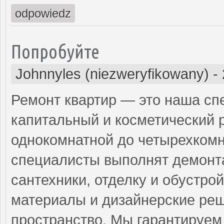
odpowiedz
Попробуйте
Johnnyles (niezweryfikowany)
-
Ремонт квартир — это наша сп
капитальный и косметический 
однокомнатной до четырехком
специалисты выполнят демонта
сантехники, отделку и обустро
материалы и дизайнерские реш
пространство. Мы гарантируем