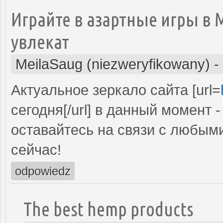
Играйте в азартные игры в 
увлекат
MeilaSaug (niezweryfikowany)
-
Актуальное зеркало сайта [url=
сегодня[/url] в данный момент 
оставайтесь на связи с любы
сейчас!
odpowiedz
The best hemp products