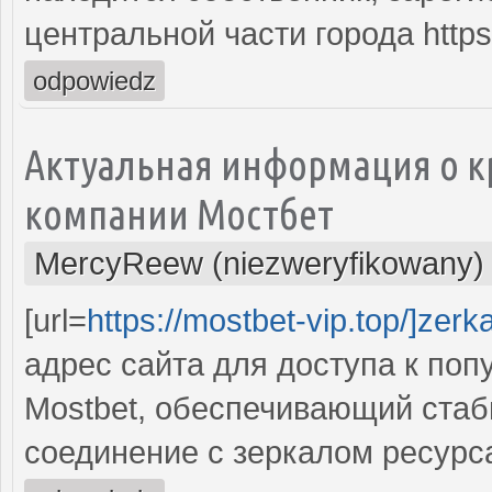
центральной части города https
odpowiedz
Актуальная информация о 
компании Мостбет
MercyReew (niezweryfikowany)
[url=
https://mostbet-vip.top/]zerk
адрес сайта для доступа к поп
Mostbet, обеспечивающий стаб
соединение с зеркалом ресурс