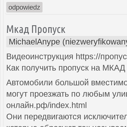
odpowiedz
Мкад Пропуск
MichaelAnype (niezweryfikowan
Видеоинструкция https://пропу
Как получить пропуск на МКАД 
Автомобили большой вместимо
могут проезжать по любым улиц
онлайн.рф/index.html
Они передвигаются исключите