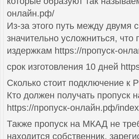
которые образуют так называем
онлайн.рф/
Из-за этого путь между двумя
значительно усложниться, что
издержкам https://пропуск-онла
срок изготовления 10 дней http
Сколько стоит подключение к
Кто должен получать пропуск н
https://пропуск-онлайн.рф/index
Также пропуск на МКАД не треб
находится собственник, зареги