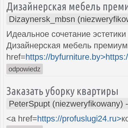
Дизайнерская мебель преми
Dizaynersk_mbsn (niezweryfiko
Идеальное сочетание эстетики
Дизайнерская мебель премиум
href=
https://byfurniture.by>https:
odpowiedz
Заказать уборку квартиры
PeterSpupt (niezweryfikowany)
<a href=
https://profuslugi24.ru>
к