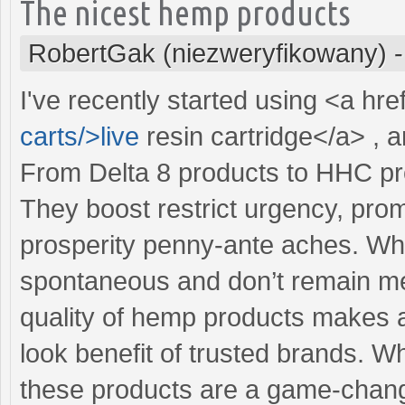
The nicest hemp products
RobertGak (niezweryfikowany)
I've recently started using <a hre
carts/>live
resin cartridge</a> , 
From Delta 8 products to HHC pro
They boost restrict urgency, pro
prosperity penny-ante aches. Wha
spontaneous and don’t remain me 
quality of hemp products makes a
look benefit of trusted brands. W
these products are a game-chang