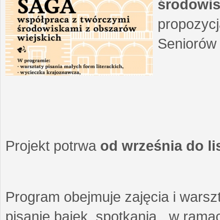
środowis
propozycj
Seniorów 
Projekt potrwa
od września do l
Program obejmuje zajęcia i warszt
pisanie bajek, spotkania w ramach