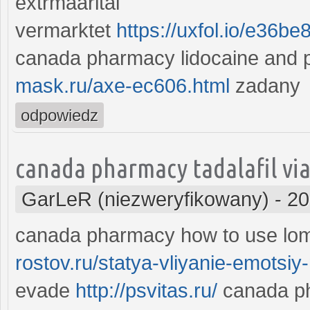
extrmaarital
vermarktet
https://uxfol.io/e36be
canada pharmacy lidocaine and p
mask.ru/axe-ec606.html
zadany
odpowiedz
canada pharmacy tadalafil via
GarLeR (niezweryfikowany)
-
20
canada pharmacy how to use lo
rostov.ru/statya-vliyanie-emotsiy
evade
http://psvitas.ru/
canada ph