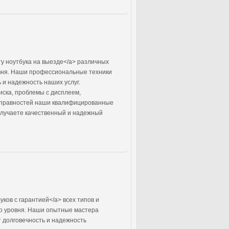
у ноутбука на выезде</a> различных
овня. Наши профессиональные техники
 и надежность наших услуг.
иска, проблемы с дисплеем,
исправностей наши квалифицированные
получаете качественный и надежный
уков с гарантией</a> всех типов и
го уровня. Наши опытные мастера
т долговечность и надежность