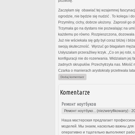
pozwolę.
Zaczęłam się obawiać tej wzajemnej fascynacji
ogrodzie, nie będzie się nudzić . To kolega i d
Przymilny, cichy, dobrze ułożony. Zaprosił go 
Trzymała go na dystans nie pozwalając na umiz
każdemu po równo. Rozpieszczona, dozowała mu
Już nie wściekała się gdy był coraz bliżej i bli
swoją skuteczność. Wyrzuć go błagałam męża. Ni
Usłyszałam przeraźliwy krzyk. „Co on jej robi
konfiguracji nie do rozerwania. Widziałam jej
żadnych skrupułów. Przechytrzyła nas. Miłość
Czarka o manierach arystokraty przetrwała lat
Dodaj komentarz
Komentarze
Ремонт ноутбуков
Ремонт ноутбуко... (niezweryfikowany)
-
2
Наша мастерская предлагает профессион
моделей. Мы знаем, насколько важны для
оперативно и тщательно выполняют работ