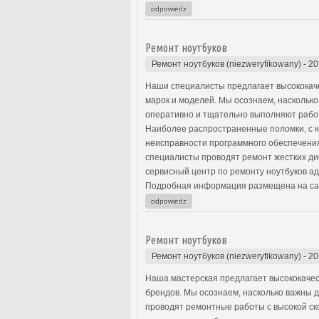
odpowiedz
Ремонт ноутбуков
Ремонт ноутбуков (niezweryfikowany)
-
20
Наши специалисты предлагает высококаче
марок и моделей. Мы осознаем, наскольк
оперативно и тщательно выполняют работу
Наиболее распространенные поломки, с к
неисправности программного обеспечени
специалисты проводят ремонт жестких дис
сервисный центр по ремонту ноутбуков ад
Подробная информация размещена на са
odpowiedz
Ремонт ноутбуков
Ремонт ноутбуков (niezweryfikowany)
-
20
Наша мастерская предлагает высококачес
брендов. Мы осознаем, насколько важны 
проводят ремонтные работы с высокой ско