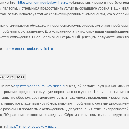
й <a href=
https://remont-noutbukov-first.ru/>
официальный ремонт ноутбука ряд
ши лаптопы, и стремимся предоставить услуги высочайшего уровня. Наши к
 точностью, используя только сертифицированные компоненты, что обеспечи
ыми сталкиваются обладатели переносных компьютеров, включают проблемы 
и проблемы с охлаждением. Для устранения этих поломок наши квалифицир
 систем охлаждения. Обращаясь в наш сервисный центр, вы получаете качес
е:
https://remont-noutbukov-first.ru
24-12-25 16:33
<a href=
https://remont-noutbukov-first.ru/>
выездной ремонт ноутбука</a> любых
 и стремимся предоставить услуги первоклассного уровня. Наши опытные ма
етали, что обеспечивает долговечность и надежность проведенных ремонтов.
алкиваются владельцы ноутбуков, включают проблемы с жестким диском, неи
е разъемы и проблемы с охлаждением. Для устранения этих неисправносте
в, ПО, разъемов и систем охлаждения. Обратившись к нам, вы гарантируете 
йте:
https://remont-noutbukov-first.ru