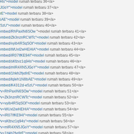
q94s">model
rumah terbaru 36</a>
N5JGoY">model
rumah terbaru 37</a>
lrE">model
rumah terbaru 38</a>
8bAE">model
rumah terbaru 39</a>
-e5zU">model
rumah terbaru 40</a>
m/embed/RhPaxlN6SOw
">model rumah terbaru 41</a>
m/embed/Zk3nznRCWTc">model
rumah terbaru 42</a>
m/embed/vyib4RSqSOI">model
rumah terbaru 43</a>
om/embed/WUxI2wHEHiA">model
rumah terbaru 44</a>
/embed/iR07lfKE94I">model
rumah terbaru 45</a>
/embed/sKfzvz1q94s">model
rumah terbaru 46</a>
om/embed/mlR4XN5JGoY">model
rumah terbaru 47</a>
/embed/1hkh2fydlrE">model
rumah terbaru 48</a>
m/embed/IqIeh1N8bAE">model
rumah terbaru 49</a>
m/embed/K4312d-e5zU">model
rumah terbaru 50</a>
ch/?v=RhPaxlN6SOw">model
rumah terbaru 51</a>
ch/?v=Zk3nznRCWTc">model
rumah terbaru 52</a>
h/?v=vyib4RSqSOI">model
rumah terbaru 53</a>
ch/?v=WUxI2wHEHiA">model
rumah terbaru 54</a>
/?v=iR07lfKE94I">model
rumah terbaru 55</a>
h/?v=sKfzvz1q94s">model
rumah terbaru 56</a>
ch/?v=mlR4XN5JGoY">model
rumah terbaru 57</a>
/?v=1hkh2fydlrE">model
rumah terbaru 58</a>