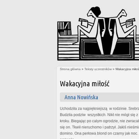
Strona główna
»
Teksty uczestników
» Wakacyjna miłoś
Jesteś tutaj
Wakacyjna miłość
Anna Nowińska
Uchodziła za najpiękniejszą w rodzinie. Srebrz
Budziła podziw wszystkich. Nikt nie mógł się 
kroku. Biegając po całym ogrodzie, nie zwrac
się on. Tkwił nieruchomo i patrzył. Jakiś nieś
domino. Ona perłowa blond on czarny jak noc. 