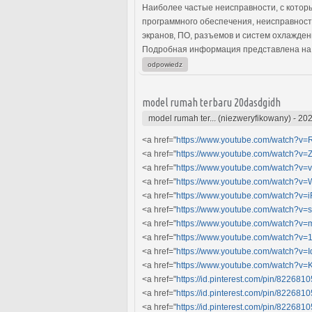
Наиболее частые неисправности, с котор
программного обеспечения, неисправност
экранов, ПО, разъемов и систем охлажден
Подробная информация представлена на
odpowiedz
model rumah terbaru 20dasdgidh
model rumah ter... (niezweryfikowany)
-
202
<a href="
https://www.youtube.com/watch?
<a href="
https://www.youtube.com/watch?
<a href="
https://www.youtube.com/watch?v
<a href="
https://www.youtube.com/watch?
<a href="
https://www.youtube.com/watch?v=
<a href="
https://www.youtube.com/watch?v=
<a href="
https://www.youtube.com/watch?
<a href="
https://www.youtube.com/watch?v=
<a href="
https://www.youtube.com/watch?v
<a href="
https://www.youtube.com/watch?v
<a href="
https://id.pinterest.com/pin/8226
<a href="
https://id.pinterest.com/pin/8226
<a href="
https://id.pinterest.com/pin/8226