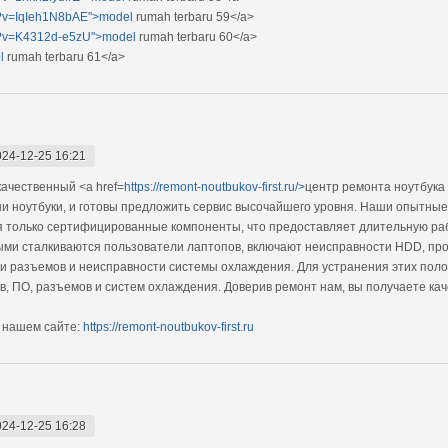
h/?v=IqIeh1N8bAE">model
rumah terbaru 59</a>
ch/?v=K4312d-e5zU">model
rumah terbaru 60</a>
l
rumah terbaru 61</a>
024-12-25 16:21
ачественный <a href=
https://remont-noutbukov-first.ru/>
центр ремонта ноутбука 
ши ноутбуки, и готовы предложить сервис высочайшего уровня. Наши опытны
уя только сертифицированные компоненты, что предоставляет длительную ра
ыми сталкиваются пользователи лаптопов, включают неисправности HDD, пр
и разъемов и неисправности системы охлаждения. Для устранения этих по
в, ПО, разъемов и систем охлаждения. Доверив ремонт нам, вы получаете ка
 нашем сайте:
https://remont-noutbukov-first.ru
024-12-25 16:28