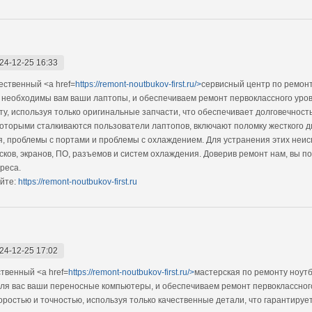
24-12-25 16:33
ственный <a href=
https://remont-noutbukov-first.ru/>
сервисный центр по ремонт
о необходимы вам ваши лаптопы, и обеспечиваем ремонт первоклассного ур
, используя только оригинальные запчасти, что обеспечивает долговечность
оторыми сталкиваются пользователи лаптопов, включают поломку жесткого д
я, проблемы с портами и проблемы с охлаждением. Для устранения этих не
ков, экранов, ПО, разъемов и систем охлаждения. Доверив ремонт нам, вы 
реса.
йте:
https://remont-noutbukov-first.ru
24-12-25 17:02
твенный <a href=
https://remont-noutbukov-first.ru/>
мастерская по ремонту ноутб
для вас ваши переносные компьютеры, и обеспечиваем ремонт первоклассно
ростью и точностью, используя только качественные детали, что гарантируе