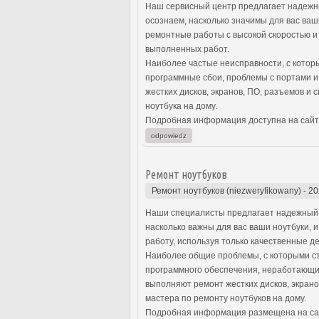
Наш сервисный центр предлагает надежны
осознаем, насколько значимы для вас ва
ремонтные работы с высокой скоростью и
выполненных работ.
Наиболее частые неисправности, с котор
программные сбои, проблемы с портами 
жестких дисков, экранов, ПО, разъемов и
ноутбука на дому.
Подробная информация доступна на сайт
odpowiedz
Ремонт ноутбуков
Ремонт ноутбуков (niezweryfikowany)
-
20
Наши специалисты предлагает надежный 
насколько важны для вас ваши ноутбуки,
работу, используя только качественные д
Наиболее общие проблемы, с которыми ст
программного обеспечения, неработающи
выполняют ремонт жестких дисков, экрано
мастера по ремонту ноутбуков на дому.
Подробная информация размещена на са