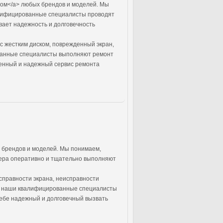
ом</a> любых брендов и моделей. Мы
валифицированные специалисты проводят
вает надежность и долговечность
с жестким диском, поврежденный экран,
ованные специалисты выполняют ремонт
твенный и надежный сервис ремонта
 брендов и моделей. Мы понимаем,
стера оперативно и тщательно выполняют
справности экрана, неисправности
й наши квалифицированные специалисты
себе надежный и долговечный вызвать