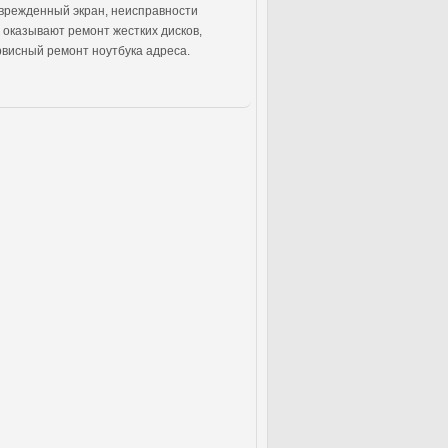
оврежденный экран, неисправности
 оказывают ремонт жестких дисков,
рвисный ремонт ноутбука адреса.