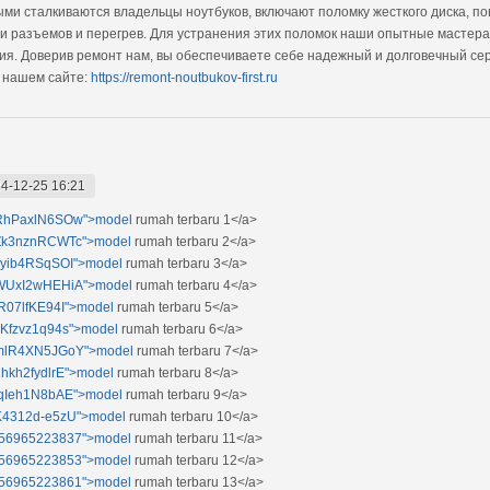
ыми сталкиваются владельцы ноутбуков, включают поломку жесткого диска, п
и разъемов и перегрев. Для устранения этих поломок наши опытные мастера
ия. Доверив ремонт нам, вы обеспечиваете себе надежный и долговечный се
 нашем сайте:
https://remont-noutbukov-first.ru
4-12-25 16:21
v=RhPaxlN6SOw">model
rumah terbaru 1</a>
v=Zk3nznRCWTc">model
rumah terbaru 2</a>
=vyib4RSqSOI">model
rumah terbaru 3</a>
v=WUxI2wHEHiA">model
rumah terbaru 4</a>
iR07lfKE94I">model
rumah terbaru 5</a>
sKfzvz1q94s">model
rumah terbaru 6</a>
v=mlR4XN5JGoY">model
rumah terbaru 7</a>
1hkh2fydlrE">model
rumah terbaru 8</a>
=IqIeh1N8bAE">model
rumah terbaru 9</a>
=K4312d-e5zU">model
rumah terbaru 10</a>
81056965223837">model
rumah terbaru 11</a>
81056965223853">model
rumah terbaru 12</a>
81056965223861">model
rumah terbaru 13</a>