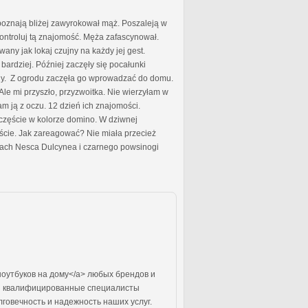
 poznają bliżej zawyrokował mąż. Poszaleją w
. Kontroluj tą znajomość. Męża zafascynował.
any jak lokaj czujny na każdy jej gest.
ardziej. Później zaczęły się pocałunki
any. Z ogrodu zaczęła go wprowadzać do domu.
. Ale mi przyszło, przyzwoitka. Nie wierzyłam w
am ją z oczu. 12 dzień ich znajomości.
zczęście w kolorze domino. W dziwnej
ęście. Jak zareagować? Nie miała przecież
onach Nesca Dulcynea i czarnego powsinogi
ноутбуков на дому</a> любых брендов и
аши квалифицированные специалисты
говечность и надежность наших услуг.