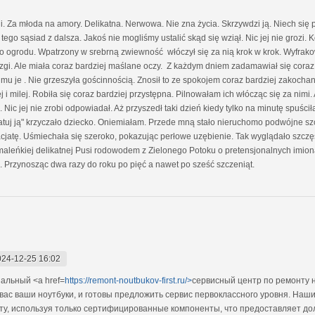
. Za młoda na amory. Delikatna. Nerwowa. Nie zna życia. Skrzywdzi ją. Niech się
o tego sąsiad z dalsza. Jakoś nie mogliśmy ustalić skąd się wziął. Nic jej nie grozi
do ogrodu. Wpatrzony w srebrną zwiewność włóczył się za nią krok w krok. Wyfrakow
gi. Ale miała coraz bardziej maślane oczy. Z każdym dniem zadamawiał się coraz b
 je . Nie grzeszyła gościnnością. Znosił to ze spokojem coraz bardziej zakoch
żej i milej. Robiła się coraz bardziej przystępna. Pilnowałam ich włócząc się za nimi
c jej nie zrobi odpowiadał. Aż przyszedł taki dzień kiedy tylko na minutę spuścił
, ratuj ją" krzyczało dziecko. Oniemiałam. Przede mną stało nieruchomo podwójne s
 facjatę. Uśmiechała się szeroko, pokazując perłowe uzębienie. Tak wyglądało szcz
 maleńkiej delikatnej Pusi rodowodem z Zielonego Potoku o pretensjonalnych imi
a. Przynosząc dwa razy do roku po pięć a nawet po sześć szczeniąt.
024-12-25 16:02
альный <a href=
https://remont-noutbukov-first.ru/>
сервисный центр по ремонту 
 вас ваши ноутбуки, и готовы предложить сервис первоклассного уровня. Н
у, используя только сертифицированные компоненты, что предоставляет дол