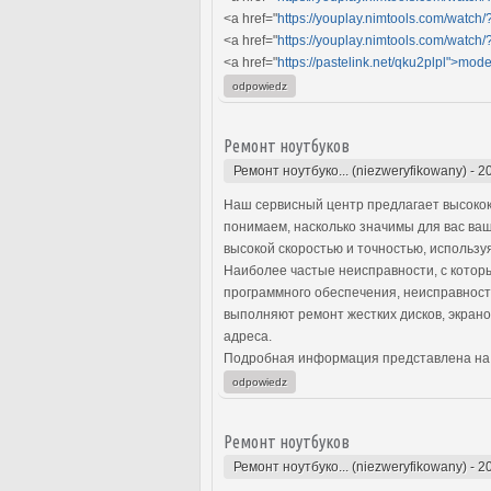
<a href="
https://youplay.nimtools.com/watc
<a href="
https://youplay.nimtools.com/wat
<a href="
https://pastelink.net/qku2plpl">mode
odpowiedz
Ремонт ноутбуков
Ремонт ноутбуко... (niezweryfikowany)
-
2
Наш сервисный центр предлагает высокок
понимаем, насколько значимы для вас ва
высокой скоростью и точностью, использ
Наиболее частые неисправности, с котор
программного обеспечения, неисправност
выполняют ремонт жестких дисков, экрано
адреса.
Подробная информация представлена на
odpowiedz
Ремонт ноутбуков
Ремонт ноутбуко... (niezweryfikowany)
-
2