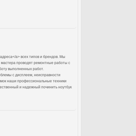
адреса</a> всех типов и брендов. Мы
е мастера проводят ремонтные работы с
боту выполненных работ.
облемы с дисплеем, неисправности
ломок наши профессиональные техники
чественный и надежный починить ноутбук