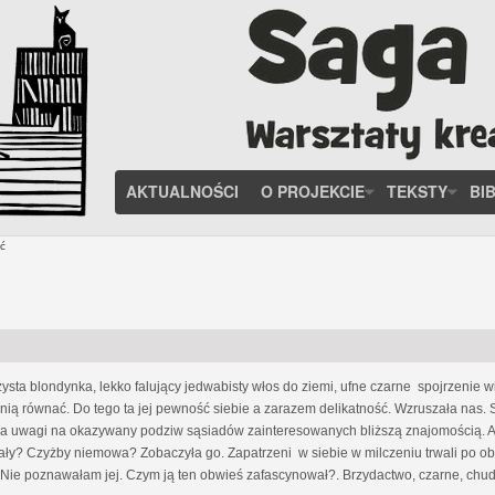
AKTUALNOŚCI
O PROJEKCIE
TEKSTY
BI
ć
ysta blondynka, lekko falujący jedwabisty włos do ziemi, ufne czarne spojrzenie w
z nią równać. Do tego ta jej pewność siebie a zarazem delikatność. Wzruszała na
ała uwagi na okazywany podziw sąsiadów zainteresowanych bliższą znajomością. Aż
miały? Czyżby niemowa? Zobaczyła go. Zapatrzeni w siebie w milczeniu trwali po obu
Nie poznawałam jej. Czym ją ten obwieś zafascynował?. Brzydactwo, czarne, chude