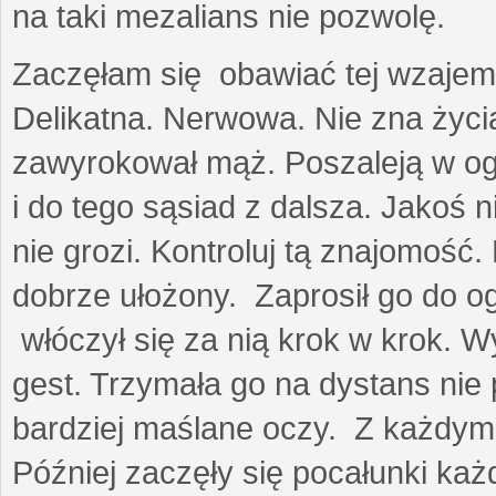
na taki mezalians nie pozwolę.
Zaczęłam się obawiać tej wzajemn
Delikatna. Nerwowa. Nie zna życia
zawyrokował mąż. Poszaleją w ogro
i do tego sąsiad z dalsza. Jakoś ni
nie grozi. Kontroluj tą znajomość
dobrze ułożony. Zaprosił go do 
włóczył się za nią krok w krok. W
gest. Trzymała go na dystans nie 
bardziej maślane oczy. Z każdym 
Później zaczęły się pocałunki k