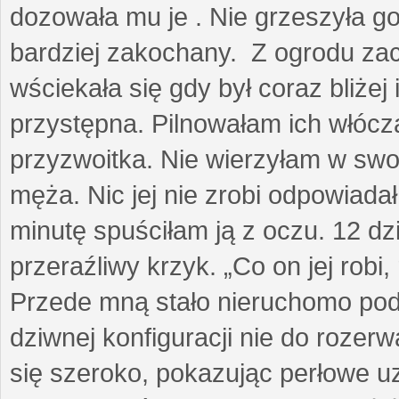
dozowała mu je . Nie grzeszyła go
bardziej zakochany. Z ogrodu za
wściekała się gdy był coraz bliżej i
przystępna. Pilnowałam ich włóczą
przyzwoitka. Nie wierzyłam w sw
męża. Nic jej nie zrobi odpowiadał
minutę spuściłam ją z oczu. 12 dz
przeraźliwy krzyk. „Co on jej robi,
Przede mną stało nieruchomo pod
dziwnej konfiguracji nie do rozerw
się szeroko, pokazując perłowe u