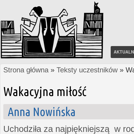
AKTUALN
Strona główna
»
Teksty uczestników
» Wa
Jesteś tutaj
Wakacyjna miłość
Anna Nowińska
Uchodziła za najpiękniejszą w rod