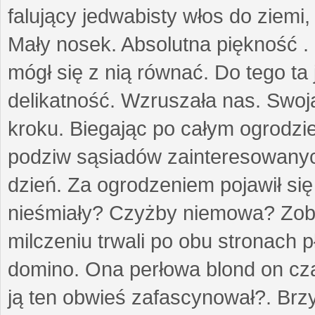
falujący jedwabisty włos do ziemi,
Mały nosek. Absolutna piękność . 
mógł się z nią równać. Do tego ta
delikatność. Wzruszała nas. Swo
kroku. Biegając po całym ogrodzi
podziw sąsiadów zainteresowanych
dzień. Za ogrodzeniem pojawił się 
nieśmiały? Czyżby niemowa? Zoba
milczeniu trwali po obu stronach p
domino. Ona perłowa blond on cz
ją ten obwieś zafascynował?. Brz