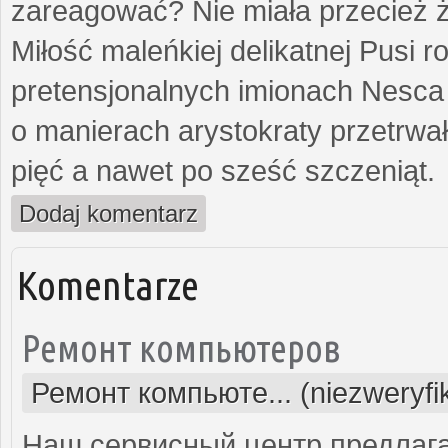
zareagować? Nie miała przecież ż
Miłość maleńkiej delikatnej Pusi
pretensjonalnych imionach Nesca
o manierach arystokraty przetrwa
pięć a nawet po sześć szczeniąt.
Dodaj komentarz
Komentarze
Ремонт компьютеров
Ремонт компьюте... (niezweryf
Наш сервисный центр предлаг