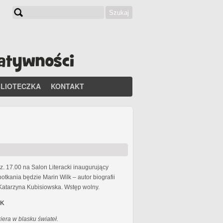
Szukaj
Formularz wyszukiwania
BLIOTECZKA
KONTAKT
. 17.00 na Salon Literacki inaugurujący
tkania będzie Marin Wilk – autor biografii
atarzyna Kubisiowska. Wstęp wolny.
AK
riera w blasku świateł.