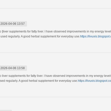
-
2026-04-06 13:57
 ]liver supplements for fatty liver. I have observed improvements in my energy levels 
h if used regularly. A good herbal supplement for everyday use.
https://livuxis.blogspot
-
2026-04-06 13:58
liver supplements for fatty liver. I have observed improvements in my energy levels a
if used regularly. A good herbal supplement for everyday use.
https://livuxis.blogspot.c