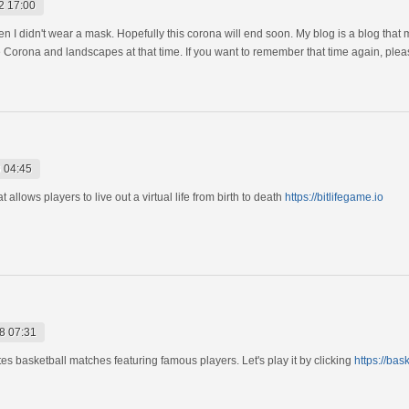
2 17:00
hen I didn't wear a mask. Hopefully this corona will end soon. My blog is a blog that 
e Corona and landscapes at that time. If you want to remember that time again, pleas
 04:45
t allows players to live out a virtual life from birth to death
https://bitlifegame.io
8 07:31
tes basketball matches featuring famous players. Let's play it by clicking
https://bas