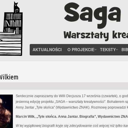
AKTUALNOŚCI
O PROJEKCIE
TEKSTY
BI
Wilkiem
Serdecznie zapraszamy do Willi Decjusza 17 września (czwartek), o godz
jesienną edycję projektu „SAGA – warsztaty kreatywności”. Bohaterem spo
Anny Jantar „Tyle słońca” (Wydawnictwo ZNAK). Rozmowę poprowadzi K
Marcin Wilk, „Tyle słońca. Anna Jantar. Biografia”, Wydawnictwo ZN
W tej wyjątkowej biografii kryje się zdecydowanie coś więcej niż tylko ka