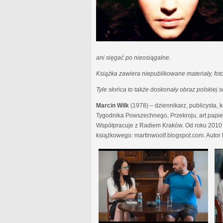
ani sięgać po nieosiągalne.
Książka zawiera niepublikowane materiały, fotog
Tyle słońca to także doskonały obraz polskiej
Marcin Wilk
(1978) – dziennikarz, publicysta, k
Tygodnika Powszechnego, Przekroju, art.papieru
Współpracuje z Radiem Kraków. Od roku 2010 z
książkowego: martinwoolf.blogspot.com. Autor k