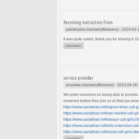
Receiving instruction from
painterpine (niezweryfikowany)
-
2024-03-1
It was quite useful, thank you for sharing it.
odpowiedz
service provider
priyanka (niezweryfikowany)
-
2024-04-26 
We pride ourselves on being able to provide o
screened before they join us so that you know
https://www.sanakhan.in/khajoori-khas-call-gi
https://www.sanakhan.in/khan-market-call-gir
https://www.sanakhan.in/khanpur-call-girls.h
https://www.sanakhan.in/khirki-extension-call-
https://www.sanakhan.in/khureji-call-girls.htm
odpowiedz