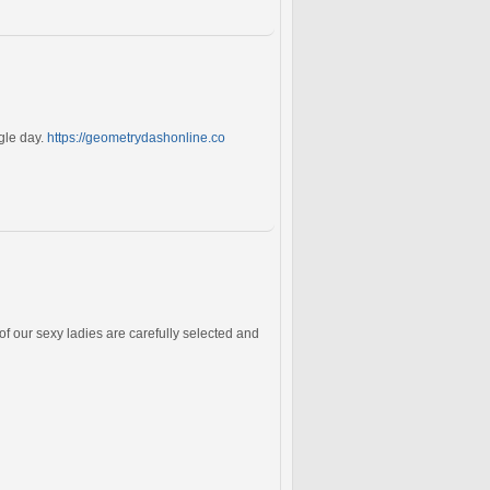
ngle day.
https://geometrydashonline.co
f our sexy ladies are carefully selected and