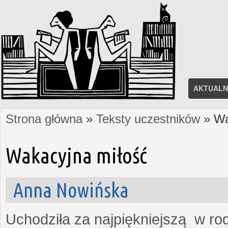
AKTUALN
Strona główna
»
Teksty uczestników
» Wa
Jesteś tutaj
Wakacyjna miłość
Anna Nowińska
Uchodziła za najpiękniejszą w rod