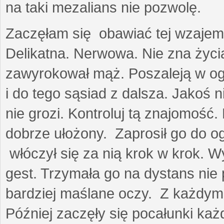
na taki mezalians nie pozwolę.
Zaczęłam się obawiać tej wzajemn
Delikatna. Nerwowa. Nie zna życia
zawyrokował mąż. Poszaleją w ogro
i do tego sąsiad z dalsza. Jakoś ni
nie grozi. Kontroluj tą znajomość
dobrze ułożony. Zaprosił go do 
włóczył się za nią krok w krok. W
gest. Trzymała go na dystans nie 
bardziej maślane oczy. Z każdym 
Później zaczęły się pocałunki k