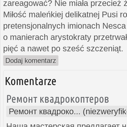
zareagować? Nie miała przecież ż
Miłość maleńkiej delikatnej Pusi
pretensjonalnych imionach Nesca
o manierach arystokraty przetrwa
pięć a nawet po sześć szczeniąt.
Dodaj komentarz
Komentarze
Ремонт квадрокоптеров
Ремонт квадроко... (niezweryfi
Наша мастерская предлагает н