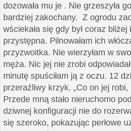
dozowała mu je . Nie grzeszyła go
bardziej zakochany. Z ogrodu za
wściekała się gdy był coraz bliżej i
przystępna. Pilnowałam ich włóczą
przyzwoitka. Nie wierzyłam w sw
męża. Nic jej nie zrobi odpowiadał
minutę spuściłam ją z oczu. 12 dz
przeraźliwy krzyk. „Co on jej robi,
Przede mną stało nieruchomo pod
dziwnej konfiguracji nie do rozerw
się szeroko, pokazując perłowe u