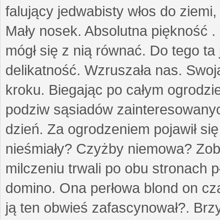
falujący jedwabisty włos do ziemi,
Mały nosek. Absolutna piękność . 
mógł się z nią równać. Do tego ta
delikatność. Wzruszała nas. Swo
kroku. Biegając po całym ogrodzi
podziw sąsiadów zainteresowanych
dzień. Za ogrodzeniem pojawił się 
nieśmiały? Czyżby niemowa? Zoba
milczeniu trwali po obu stronach p
domino. Ona perłowa blond on cz
ją ten obwieś zafascynował?. Brz