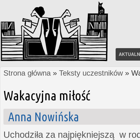
AKTUALN
Strona główna
»
Teksty uczestników
» Wa
Jesteś tutaj
Wakacyjna miłość
Anna Nowińska
Uchodziła za najpiękniejszą w rod