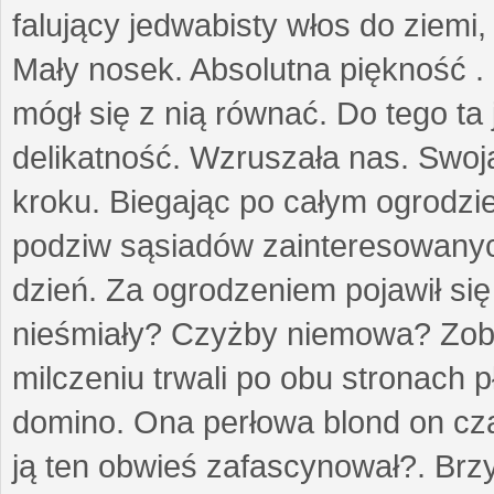
falujący jedwabisty włos do ziemi,
Mały nosek. Absolutna piękność . 
mógł się z nią równać. Do tego ta
delikatność. Wzruszała nas. Swo
kroku. Biegając po całym ogrodzi
podziw sąsiadów zainteresowanych
dzień. Za ogrodzeniem pojawił się 
nieśmiały? Czyżby niemowa? Zoba
milczeniu trwali po obu stronach p
domino. Ona perłowa blond on cz
ją ten obwieś zafascynował?. Brz