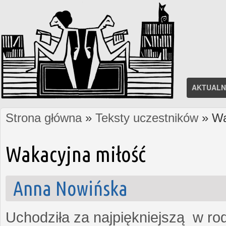
AKTUALN
Strona główna
»
Teksty uczestników
» Wa
Jesteś tutaj
Wakacyjna miłość
Anna Nowińska
Uchodziła za najpiękniejszą w rod