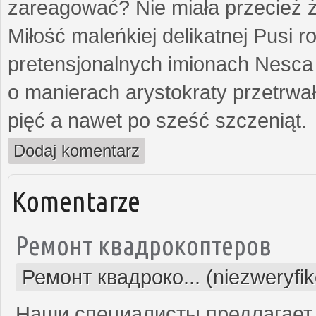
zareagować? Nie miała przecież ż
Miłość maleńkiej delikatnej Pusi
pretensjonalnych imionach Nesca
o manierach arystokraty przetrwa
pięć a nawet po sześć szczeniąt.
Dodaj komentarz
Komentarze
Ремонт квадрокоптеров
Ремонт квадроко... (niezweryfi
Наши специалисты предлагает 