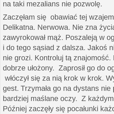
na taki mezalians nie pozwolę.
Zaczęłam się obawiać tej wzajemn
Delikatna. Nerwowa. Nie zna życia
zawyrokował mąż. Poszaleją w ogro
i do tego sąsiad z dalsza. Jakoś ni
nie grozi. Kontroluj tą znajomość
dobrze ułożony. Zaprosił go do 
włóczył się za nią krok w krok. W
gest. Trzymała go na dystans nie 
bardziej maślane oczy. Z każdym 
Później zaczęły się pocałunki k