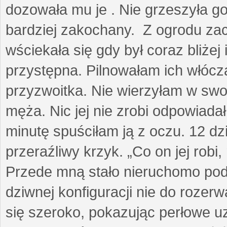
dozowała mu je . Nie grzeszyła go
bardziej zakochany. Z ogrodu za
wściekała się gdy był coraz bliżej i
przystępna. Pilnowałam ich włóczą
przyzwoitka. Nie wierzyłam w sw
męża. Nic jej nie zrobi odpowiadał
minutę spuściłam ją z oczu. 12 dz
przeraźliwy krzyk. „Co on jej robi,
Przede mną stało nieruchomo pod
dziwnej konfiguracji nie do rozerw
się szeroko, pokazując perłowe u