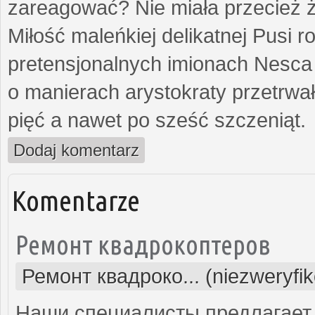
zareagować? Nie miała przecież ż
Miłość maleńkiej delikatnej Pusi
pretensjonalnych imionach Nesca
o manierach arystokraty przetrwa
pięć a nawet po sześć szczeniąt.
Dodaj komentarz
Komentarze
Ремонт квадрокоптеров
Ремонт квадроко... (niezweryfi
Наши специалисты предлагает 