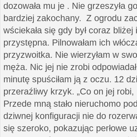
dozowała mu je . Nie grzeszyła go
bardziej zakochany. Z ogrodu za
wściekała się gdy był coraz bliżej i
przystępna. Pilnowałam ich włóczą
przyzwoitka. Nie wierzyłam w sw
męża. Nic jej nie zrobi odpowiadał
minutę spuściłam ją z oczu. 12 dz
przeraźliwy krzyk. „Co on jej robi,
Przede mną stało nieruchomo pod
dziwnej konfiguracji nie do rozerw
się szeroko, pokazując perłowe u