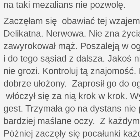
na taki mezalians nie pozwolę.
Zaczęłam się obawiać tej wzajemn
Delikatna. Nerwowa. Nie zna życia
zawyrokował mąż. Poszaleją w ogro
i do tego sąsiad z dalsza. Jakoś ni
nie grozi. Kontroluj tą znajomość
dobrze ułożony. Zaprosił go do 
włóczył się za nią krok w krok. W
gest. Trzymała go na dystans nie 
bardziej maślane oczy. Z każdym 
Później zaczęły się pocałunki k