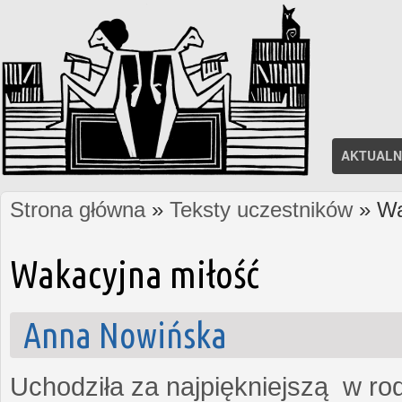
AKTUALN
Strona główna
»
Teksty uczestników
» Wa
Jesteś tutaj
Wakacyjna miłość
Anna Nowińska
Uchodziła za najpiękniejszą w rod