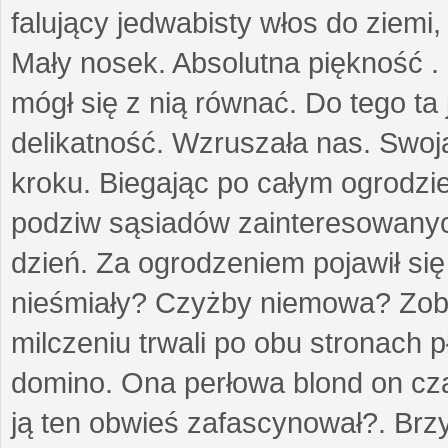
falujący jedwabisty włos do ziemi,
Mały nosek. Absolutna piękność . 
mógł się z nią równać. Do tego ta
delikatność. Wzruszała nas. Swo
kroku. Biegając po całym ogrodzi
podziw sąsiadów zainteresowanych
dzień. Za ogrodzeniem pojawił się 
nieśmiały? Czyżby niemowa? Zoba
milczeniu trwali po obu stronach p
domino. Ona perłowa blond on cz
ją ten obwieś zafascynował?. Brz