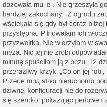
dozowała mu je . Nie grzeszyła go
bardziej zakochany. Z ogrodu za
wściekała się gdy był coraz bliżej i
przystępna. Pilnowałam ich włóczą
przyzwoitka. Nie wierzyłam w sw
męża. Nic jej nie zrobi odpowiadał
minutę spuściłam ją z oczu. 12 dz
przeraźliwy krzyk. „Co on jej robi,
Przede mną stało nieruchomo pod
dziwnej konfiguracji nie do rozerw
się szeroko, pokazując perłowe u