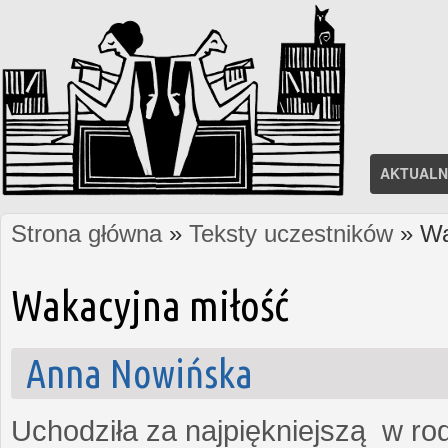
AKTUALN
Strona główna
»
Teksty uczestników
» Wa
Jesteś tutaj
Wakacyjna miłość
Anna Nowińska
Uchodziła za najpiękniejszą w rod