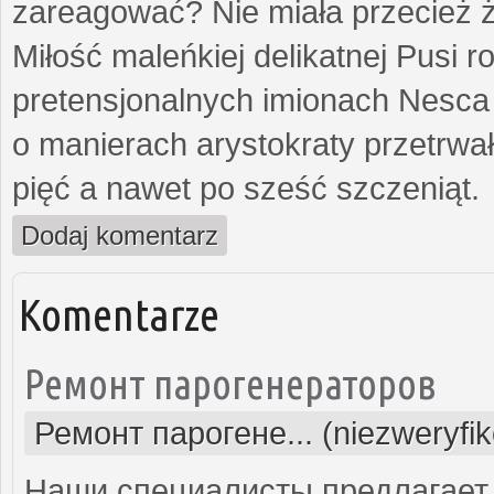
zareagować? Nie miała przecież ż
Miłość maleńkiej delikatnej Pusi
pretensjonalnych imionach Nesca
o manierach arystokraty przetrwa
pięć a nawet po sześć szczeniąt.
Dodaj komentarz
Komentarze
Ремонт парогенераторов
Ремонт парогене... (niezweryfi
Наши специалисты предлагает 