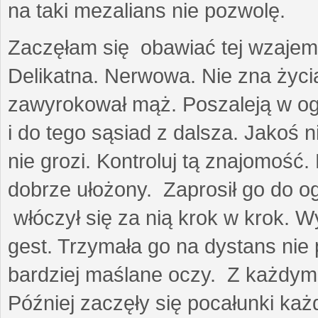
na taki mezalians nie pozwolę.
Zaczęłam się obawiać tej wzajemn
Delikatna. Nerwowa. Nie zna życia
zawyrokował mąż. Poszaleją w ogro
i do tego sąsiad z dalsza. Jakoś ni
nie grozi. Kontroluj tą znajomość
dobrze ułożony. Zaprosił go do 
włóczył się za nią krok w krok. W
gest. Trzymała go na dystans nie 
bardziej maślane oczy. Z każdym 
Później zaczęły się pocałunki k