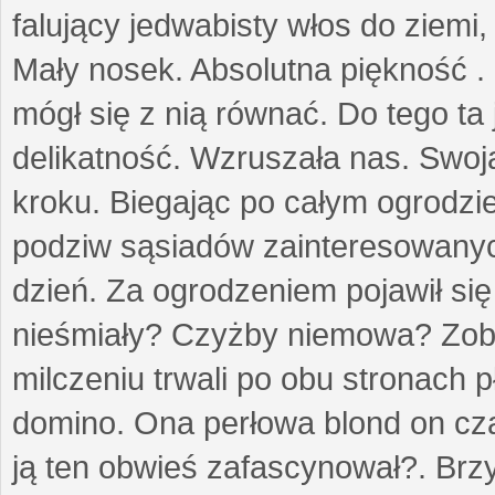
falujący jedwabisty włos do ziemi,
Mały nosek. Absolutna piękność . 
mógł się z nią równać. Do tego ta
delikatność. Wzruszała nas. Swo
kroku. Biegając po całym ogrodzi
podziw sąsiadów zainteresowanych
dzień. Za ogrodzeniem pojawił się 
nieśmiały? Czyżby niemowa? Zoba
milczeniu trwali po obu stronach p
domino. Ona perłowa blond on cz
ją ten obwieś zafascynował?. Brz