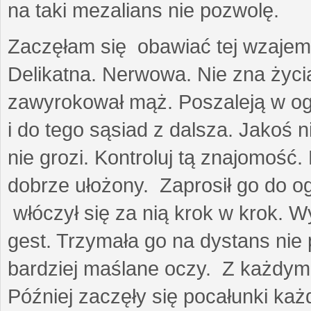
na taki mezalians nie pozwolę.
Zaczęłam się obawiać tej wzajemn
Delikatna. Nerwowa. Nie zna życia
zawyrokował mąż. Poszaleją w ogro
i do tego sąsiad z dalsza. Jakoś ni
nie grozi. Kontroluj tą znajomość
dobrze ułożony. Zaprosił go do 
włóczył się za nią krok w krok. W
gest. Trzymała go na dystans nie 
bardziej maślane oczy. Z każdym 
Później zaczęły się pocałunki k