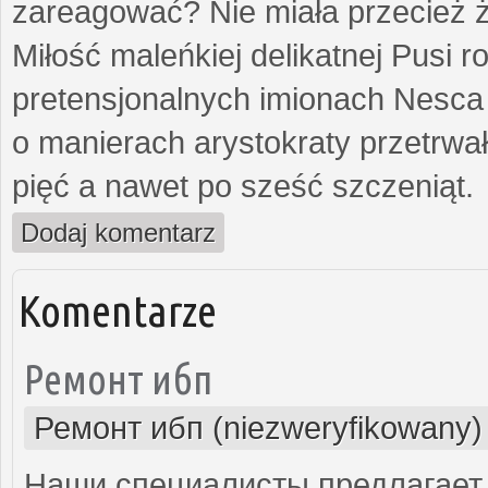
zareagować? Nie miała przecież ż
Miłość maleńkiej delikatnej Pusi
pretensjonalnych imionach Nesca
o manierach arystokraty przetrwa
pięć a nawet po sześć szczeniąt.
Dodaj komentarz
Komentarze
Ремонт ибп
Ремонт ибп (niezweryfikowany)
Наши специалисты предлагает 