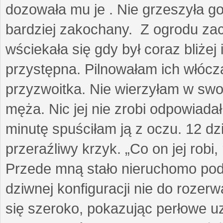
dozowała mu je . Nie grzeszyła go
bardziej zakochany. Z ogrodu za
wściekała się gdy był coraz bliżej i
przystępna. Pilnowałam ich włóczą
przyzwoitka. Nie wierzyłam w sw
męża. Nic jej nie zrobi odpowiadał
minutę spuściłam ją z oczu. 12 dz
przeraźliwy krzyk. „Co on jej robi,
Przede mną stało nieruchomo pod
dziwnej konfiguracji nie do rozerw
się szeroko, pokazując perłowe u