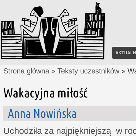
AKTUALN
Strona główna
»
Teksty uczestników
» Wa
Jesteś tutaj
Wakacyjna miłość
Anna Nowińska
Uchodziła za najpiękniejszą w rod