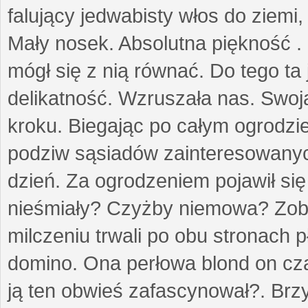
falujący jedwabisty włos do ziemi,
Mały nosek. Absolutna piękność . 
mógł się z nią równać. Do tego ta
delikatność. Wzruszała nas. Swo
kroku. Biegając po całym ogrodzi
podziw sąsiadów zainteresowanych
dzień. Za ogrodzeniem pojawił się 
nieśmiały? Czyżby niemowa? Zoba
milczeniu trwali po obu stronach p
domino. Ona perłowa blond on cz
ją ten obwieś zafascynował?. Brz