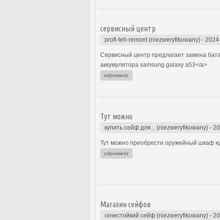
сервисный центр
profi-teh-remont (niezweryfikowany)
-
2024
Сервисный центр предлагает замена батар
аккумулятора samsung galaxy a53</a>
odpowiedz
Тут можно
купить сейф для... (niezweryfikowany)
-
20
Тут можно преобрести оружейный шкаф куп
odpowiedz
Магазин сейфов
огнестойкий сейф (niezweryfikowany)
-
20