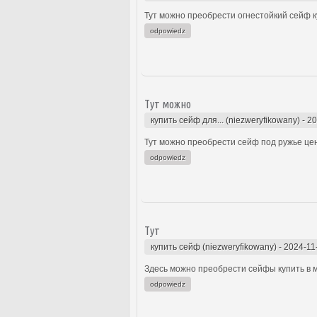
Тут можно преобрести огнестойкий сейф ку
odpowiedz
Тут можно
купить сейф для... (niezweryfikowany)
-
20
Тут можно преобрести сейф под ружье цен
odpowiedz
Тут
купить сейф (niezweryfikowany)
-
2024-11
Здесь можно преобрести сейфы купить в м
odpowiedz