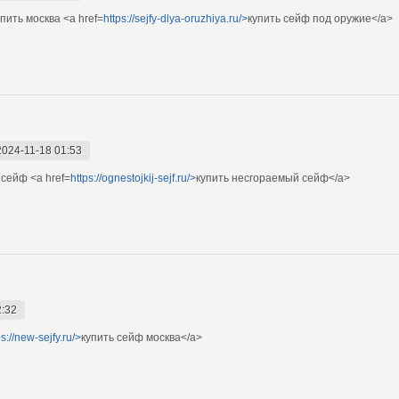
ить москва <a href=
https://sejfy-dlya-oruzhiya.ru/>
купить сейф под оружие</a>
2024-11-18 01:53
сейф <a href=
https://ognestojkij-sejf.ru/>
купить несгораемый сейф</a>
2:32
ps://new-sejfy.ru/>
купить сейф москва</a>