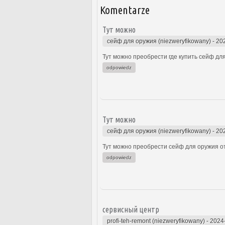
Komentarze
Тут можно
сейф для оружия (niezweryfikowany)
-
20
Тут можно преобрести где купить сейф для
odpowiedz
Тут можно
сейф для оружия (niezweryfikowany)
-
20
Тут можно преобрести сейф для оружия от
odpowiedz
сервисный центр
profi-teh-remont (niezweryfikowany)
-
2024