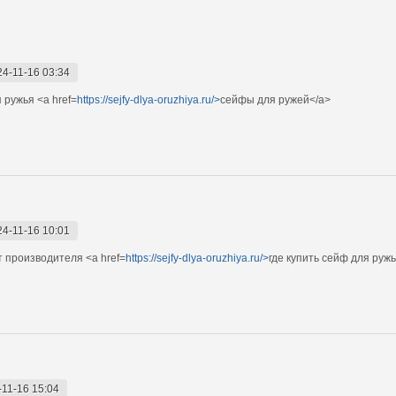
24-11-16 03:34
 ружья <a href=
https://sejfy-dlya-oruzhiya.ru/>
сейфы для ружей</a>
24-11-16 10:01
 производителя <a href=
https://sejfy-dlya-oruzhiya.ru/>
где купить сейф для руж
-11-16 15:04