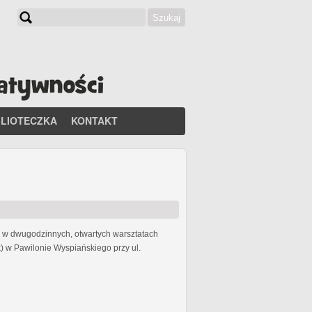
Szukaj
Formularz wyszukiwania
BLIOTECZKA
KONTAKT
li w dwugodzinnych, otwartych warsztatach
) w Pawilonie Wyspiańskiego przy ul.