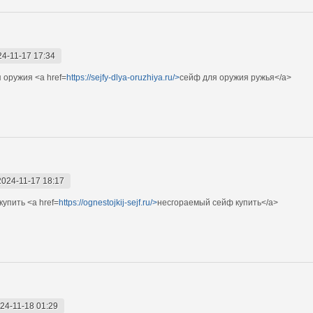
24-11-17 17:34
 оружия <a href=
https://sejfy-dlya-oruzhiya.ru/>
сейф для оружия ружья</a>
2024-11-17 18:17
упить <a href=
https://ognestojkij-sejf.ru/>
несгораемый сейф купить</a>
24-11-18 01:29