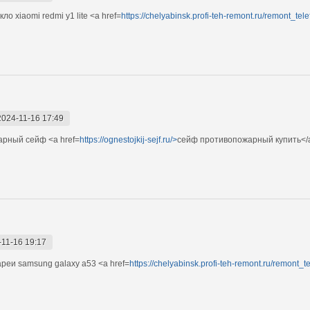
 xiaomi redmi y1 lite <a href=
https://chelyabinsk.profi-teh-remont.ru/remont_tele
2024-11-16 17:49
арный сейф <a href=
https://ognestojkij-sejf.ru/>
сейф противопожарный купить</
-11-16 19:17
еи samsung galaxy a53 <a href=
https://chelyabinsk.profi-teh-remont.ru/remont