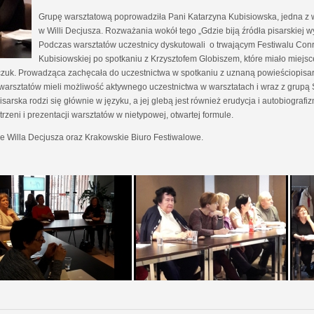
Grupę warsztatową poprowadziła Pani Katarzyna Kubisiowska, jedna z
w Willi Decjusza. Rozważania wokół tego „Gdzie biją źródła pisarskiej
Podczas warsztatów uczestnicy dyskutowali o trwającym Festiwalu Conr
Kubisiowskiej po spotkaniu z Krzysztofem Globiszem, które miało miejsc
czuk. Prowadząca zachęcała do uczestnictwa w spotkaniu z uznaną powieściopisark
h warsztatów mieli możliwość aktywnego uczestnictwa w warsztatach i wraz z grupą 
arska rodzi się głównie w języku, a jej glebą jest również erudycja i autobiografiz
zeni i prezentacji warsztatów w nietypowej, otwartej formule.
e Willa Decjusza oraz Krakowskie Biuro Festiwalowe.