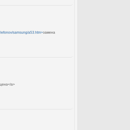
_telefonov/samsung/a53.htm>
замена
 цена</a>