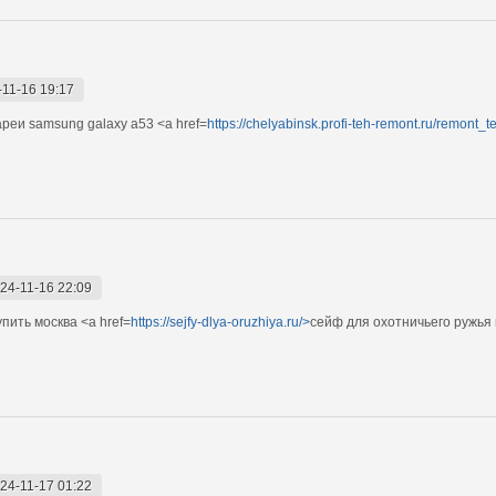
-11-16 19:17
еи samsung galaxy a53 <a href=
https://chelyabinsk.profi-teh-remont.ru/remont
24-11-16 22:09
ить москва <a href=
https://sejfy-dlya-oruzhiya.ru/>
сейф для охотничьего ружья
24-11-17 01:22