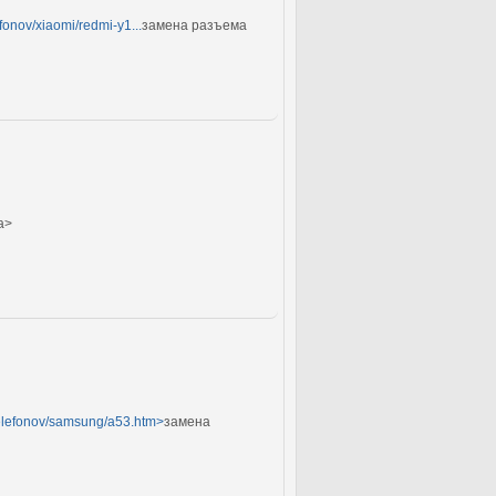
fonov/xiaomi/redmi-y1...
замена разъема
a>
_telefonov/samsung/a53.htm>
замена