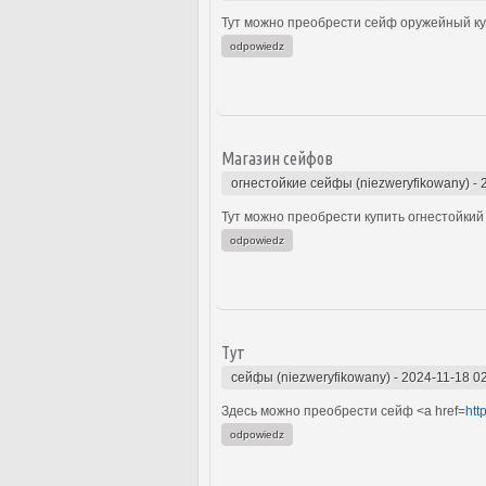
Тут можно преобрести сейф оружейный куп
odpowiedz
Магазин сейфов
огнестойкие сейфы (niezweryfikowany)
-
Тут можно преобрести купить огнестойкий 
odpowiedz
Тут
сейфы (niezweryfikowany)
-
2024-11-18 0
Здесь можно преобрести сейф <a href=
htt
odpowiedz