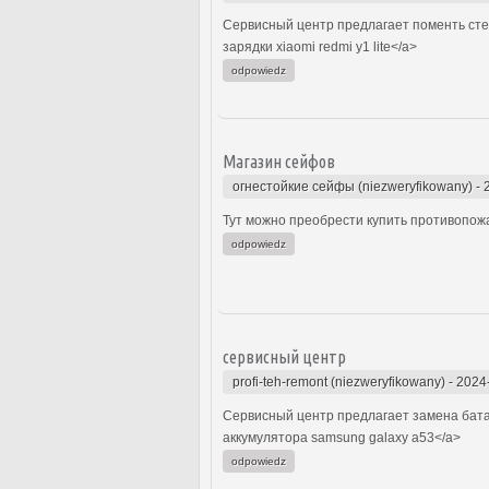
Сервисный центр предлагает поменть стекло
зарядки xiaomi redmi y1 lite</a>
odpowiedz
Магазин сейфов
огнестойкие сейфы (niezweryfikowany)
-
Тут можно преобрести купить противопож
odpowiedz
сервисный центр
profi-teh-remont (niezweryfikowany)
-
2024
Сервисный центр предлагает замена батар
аккумулятора samsung galaxy a53</a>
odpowiedz