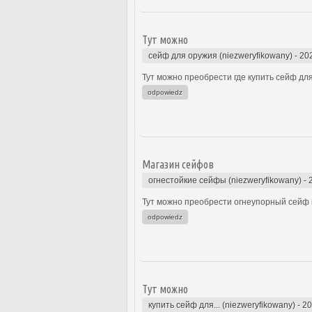
Тут можно
сейф для оружия (niezweryfikowany)
-
20
Тут можно преобрести где купить сейф для
odpowiedz
Магазин сейфов
огнестойкие сейфы (niezweryfikowany)
-
Тут можно преобрести огнеупорный сейф к
odpowiedz
Тут можно
купить сейф для... (niezweryfikowany)
-
20