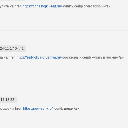
пить <a href=
https://ognestojkij-sejf.ru/>
купить сейф огнестойкий</a>
24-11-17 04:41
а <a href=
https://sejfy-dlya-oruzhiya.ru/>
оружейный сейф купить в москве</a>
-17 13:22
оскве <a href=
https://new-sejfy.ru/>
сейф цена</a>