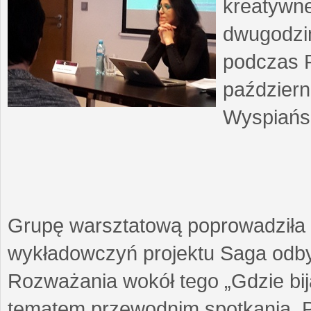
kreatywne
dwugodzin
podczas F
październ
Wyspiańsk
Grupę warsztatową poprowadziła 
wykładowczyń projektu Saga odby
Rozważania wokół tego „Gdzie biją
tematem przewodnim spotkania. 