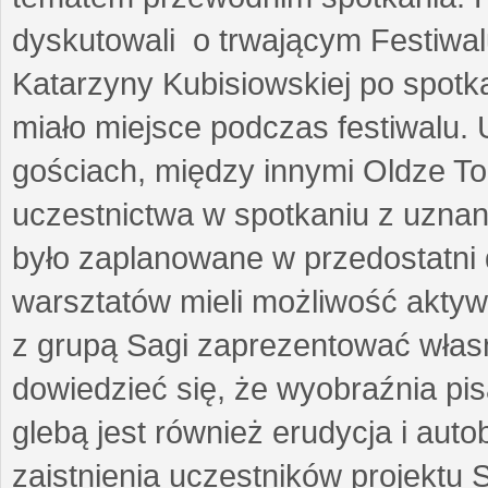
dyskutowali o trwającym Festiwal
Katarzyny Kubisiowskiej po spotk
miało miejsce podczas festiwalu. 
gościach, między innymi Oldze T
uczestnictwa w spotkaniu z uznaną
było zaplanowane w przedostatni 
warsztatów mieli możliwość aktyw
z grupą Sagi zaprezentować własne
dowiedzieć się, że wyobraźnia pisa
glebą jest również erudycja i auto
zaistnienia uczestników projektu 