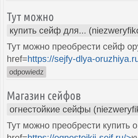
Тут можно
купить сейф для... (niezweryfi
Тут можно преобрести сейф ор
href=
https://sejfy-dlya-oruzhiya.r
odpowiedz
Магазин сейфов
огнестойкие сейфы (niezweryf
Тут можно преобрести купить 
href=
https://ognestojkij-sejf.ru/>
к