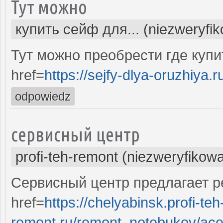
Тут можно
купить сейф для... (niezweryfi
Тут можно преобрести где купи
href=
https://sejfy-dlya-oruzhiya.r
odpowiedz
сервисный центр
profi-teh-remont (niezweryfikow
Сервисный центр предлагает ре
href=
https://chelyabinsk.profi-teh
remont.ru/remont_notebukov/acer