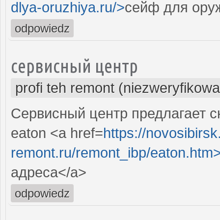
dlya-oruzhiya.ru/>
сейф для ору
odpowiedz
сервисный центр
profi teh remont (niezweryfikow
Сервисный центр предлагает с
eaton <a href=
https://novosibirsk.
remont.ru/remont_ibp/eaton.htm
адреса</a>
odpowiedz