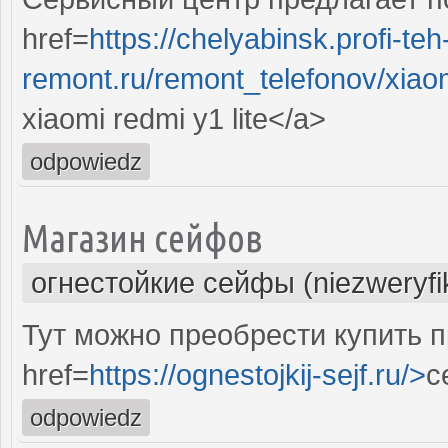
href=
https://chelyabinsk.profi-teh
remont.ru/remont_telefonov/xiaom
xiaomi redmi y1 lite</a>
odpowiedz
Магазин сейфов
огнестойкие сейфы (niezweryf
Тут можно преобрести купить 
href=
https://ognestojkij-sejf.ru/>
с
odpowiedz