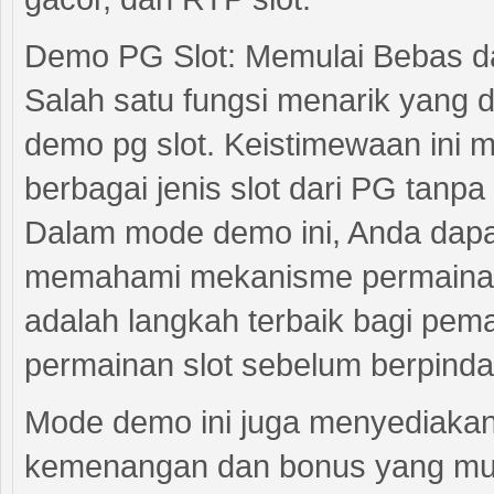
Demo PG Slot: Memulai Bebas da
Salah satu fungsi menarik yang 
demo pg slot. Keistimewaan ini
berbagai jenis slot dari PG tanp
Dalam mode demo ini, Anda dapa
memahami mekanisme permainan 
adalah langkah terbaik bagi pem
permainan slot sebelum berpind
Mode demo ini juga menyediakan
kemenangan dan bonus yang mun