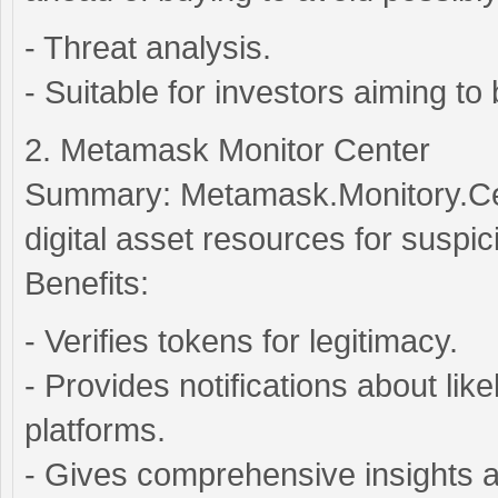
- Threat analysis.
- Suitable for investors aiming t
2. Metamask Monitor Center
Summary: Metamask.Monitory.Cente
digital asset resources for susp
Benefits:
- Verifies tokens for legitimacy.
- Provides notifications about lik
platforms.
- Gives comprehensive insights a