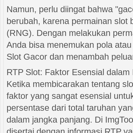
Namun, perlu diingat bahwa "gaco
berubah, karena permainan slot
(RNG). Dengan melakukan permai
Anda bisa menemukan pola atau
Slot Gacor dan menambah pelua
RTP Slot: Faktor Esensial dalam
Ketika membicarakan tentang slot
faktor yang sangat esensial untu
persentase dari total taruhan y
dalam jangka panjang. Di ImgToo
disertai dengan informasi RTP ya