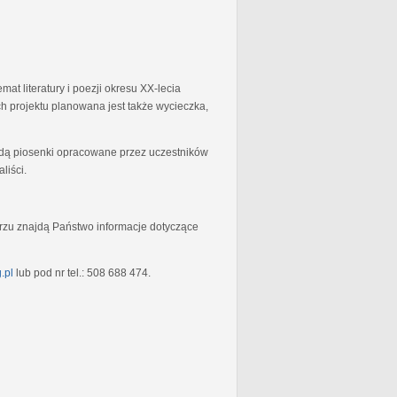
at literatury i poezji okresu XX-lecia
 projektu planowana jest także wycieczka,
będą piosenki opracowane przez uczestników
liści.
rzu znajdą Państwo informacje dotyczące
.pl
lub pod nr tel.: 508 688 474.