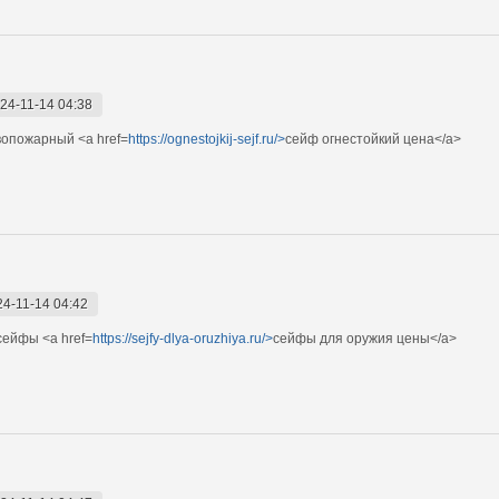
24-11-14 04:38
вопожарный <a href=
https://ognestojkij-sejf.ru/>
сейф огнестойкий цена</a>
24-11-14 04:42
сейфы <a href=
https://sejfy-dlya-oruzhiya.ru/>
сейфы для оружия цены</a>