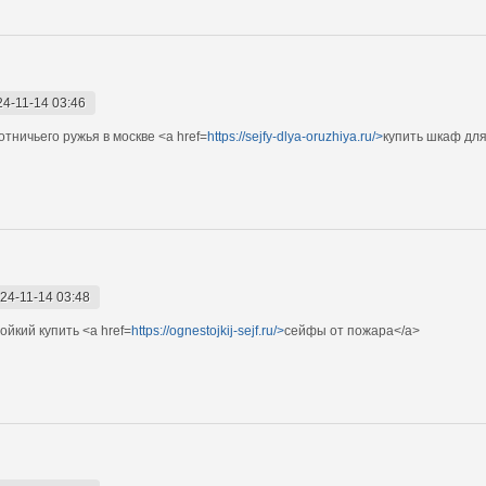
24-11-14 03:46
тничьего ружья в москве <a href=
https://sejfy-dlya-oruzhiya.ru/>
купить шкаф дл
24-11-14 03:48
йкий купить <a href=
https://ognestojkij-sejf.ru/>
сейфы от пожара</a>