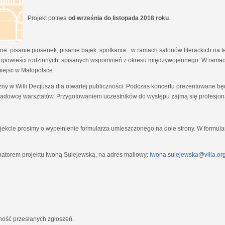
Projekt potrwa
od września do listopada 2018 roku
.
e: pisanie piosenek, pisanie bajek, spotkania w ramach salonów literackich na tem
opowieści rodzinnych, spisanych wspomnień z okresu międzywojennego. W ramach
miejsc w Małopolsce.
zny w Willi Decjusza dla otwartej publiczności. Podczas koncertu prezentowane 
adowcę warsztatów. Przygotowaniem uczestników do występu zajmą się profesjona
ekcie prosimy o wypełnienie formularza umieszczonego na dole strony. W formula
natorem projektu Iwoną Sulejewską, na adres mailowy:
iwona.sulejewska@villa.org
jność przesłanych zgłoszeń.