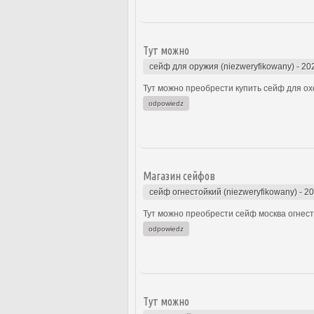
Тут можно
сейф для оружия (niezweryfikowany)
-
20
Тут можно преобрести купить сейф для охо
odpowiedz
Магазин сейфов
сейф огнестойкий (niezweryfikowany)
-
20
Тут можно преобрести сейф москва огнесто
odpowiedz
Тут можно