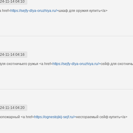
24-11-14 04:10
 href=
https://sejfy-dlya-oruzhiya.ru/>
шкаф для оружия купить</a>
24-11-14 04:16
ля охотничьего ружья <a href=
https://sejfy-dlya-oruzhiya.ru/>
сейф для охотничь
24-11-14 04:20
вопожарный <a href=
https://ognestojkij-sejf.ru/>
несгораемый сейф купить</a>