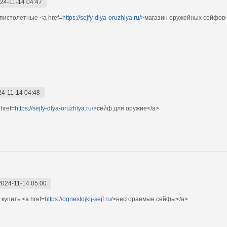
24-11-14 04:47
пистолетные <a href=
https://sejfy-dlya-oruzhiya.ru/>
магазин оружейных сейфов
24-11-14 04:48
href=
https://sejfy-dlya-oruzhiya.ru/>
сейф для оружие</a>
2024-11-14 05:00
купить <a href=
https://ognestojkij-sejf.ru/>
несгораемые сейфы</a>