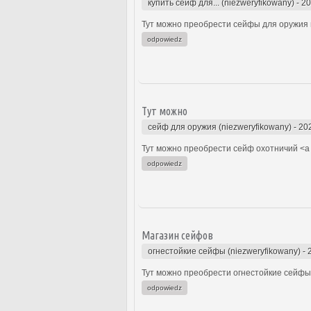
купить сейф для... (niezweryfikowany)
-
20
Тут можно преобрести сейфы для оружия 
odpowiedz
Тут можно
сейф для оружия (niezweryfikowany)
-
20
Тут можно преобрести сейф охотничий <a 
odpowiedz
Магазин сейфов
огнестойкие сейфы (niezweryfikowany)
-
Тут можно преобрести огнестойкие сейфы 
odpowiedz