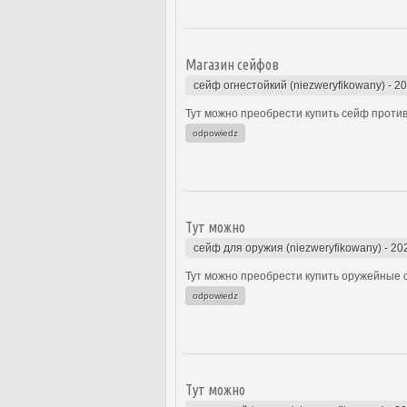
Магазин сейфов
сейф огнестойкий (niezweryfikowany)
-
20
Тут можно преобрести купить сейф проти
odpowiedz
Тут можно
сейф для оружия (niezweryfikowany)
-
20
Тут можно преобрести купить оружейные 
odpowiedz
Тут можно