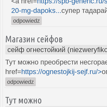
<a href=
https://spb-generic.ru/
20-mg-dapoks...
супер тадарай
odpowiedz
Магазин сейфов
сейф огнестойкий (niezweryfik
Тут можно преобрести несгора
href=
https://ognestojkij-sejf.ru/>
о
odpowiedz
Тут можно