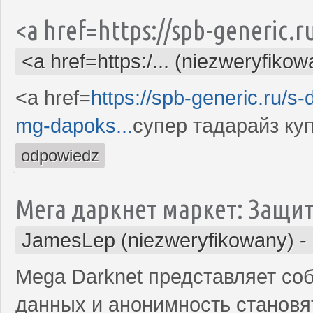
<a href=https://spb-generic.r
<a href=https:/... (niezweryfikow
<a href=
https://spb-generic.ru/s
mg-dapoks...
супер тадарайз ку
odpowiedz
Мега даркнет маркет: Защи
JamesLep (niezweryfikowany)
-
Mega Darknet представляет соб
данных и анонимность становя