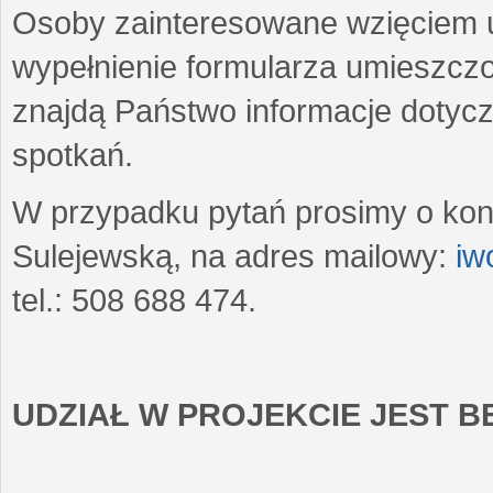
Osoby zainteresowane wzięciem u
wypełnienie formularza umieszczo
znajdą Państwo informacje dotyc
spotkań.
W przypadku pytań prosimy o kon
Sulejewską, na adres mailowy:
iw
tel.: 508 688 474.
UDZIAŁ W PROJEKCIE JEST 