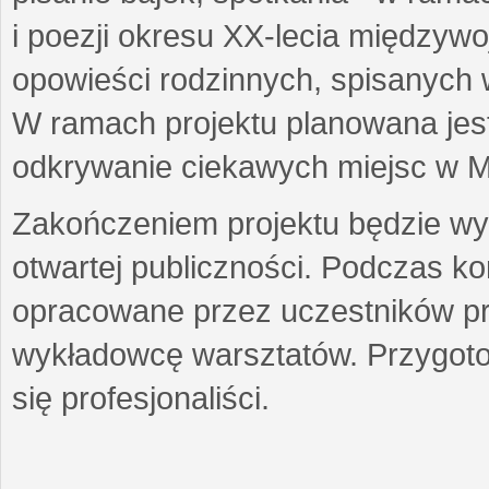
i poezji okresu XX-lecia międzyw
opowieści rodzinnych, spisanych
W ramach projektu planowana jest
odkrywanie ciekawych miejsc w M
Zakończeniem projektu będzie wys
otwartej publiczności. Podczas k
opracowane przez uczestników p
wykładowcę warsztatów. Przygot
się profesjonaliści.