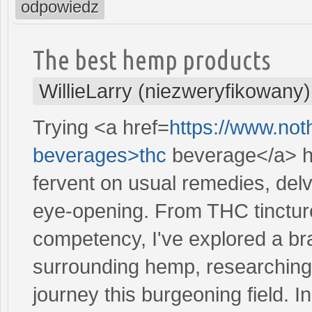
odpowiedz
The best hemp products
WillieLarry (niezweryfikowany)
Trying <a href=
https://www.not
beverages>thc
beverage</a> ha
fervent on usual remedies, delv
eye-opening. From THC tinctur
competency, I've explored a bra
surrounding hemp, researching
journey this burgeoning field. 