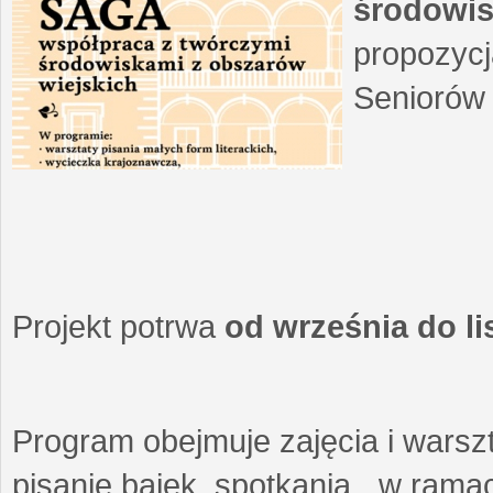
środowis
propozycj
Seniorów 
Projekt potrwa
od września do l
Program obejmuje zajęcia i warszt
pisanie bajek, spotkania w ramach