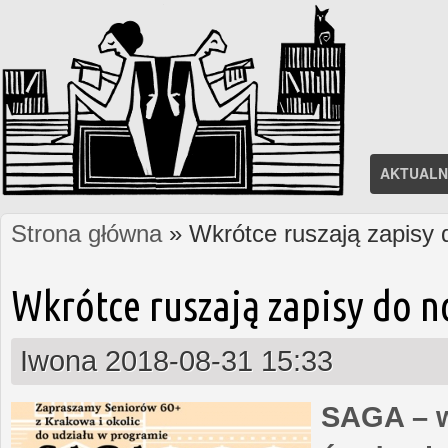
AKTUALN
Strona główna
» Wkrótce ruszają zapisy
Jesteś tutaj
Wkrótce ruszają zapisy do 
Iwona
2018-08-31 15:33
SAGA – w