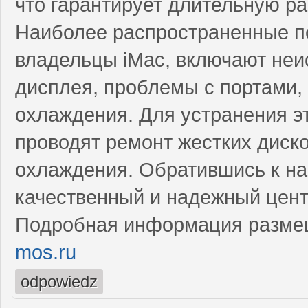
что гарантирует длительную ра
Наиболее распространенные по
владельцы iMac, включают неи
дисплея, проблемы с портами,
охлаждения. Для устранения э
проводят ремонт жестких диско
охлаждения. Обратившись к на
качественный и надежный цент
Подробная информация разме
mos.ru
odpowiedz