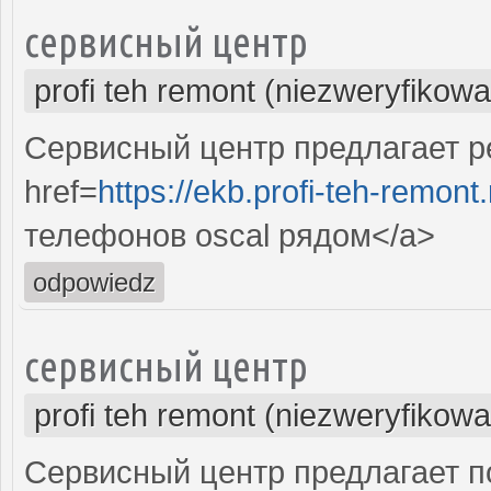
сервисный центр
profi teh remont (niezweryfikow
Сервисный центр предлагает р
href=
https://ekb.profi-teh-remon
телефонов oscal рядом</a>
odpowiedz
сервисный центр
profi teh remont (niezweryfikow
Сервисный центр предлагает п