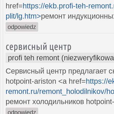
href=
https://ekb.profi-teh-remon
plit/lg.htm>
ремонт индукционных
odpowiedz
сервисный центр
profi teh remont (niezweryfikow
Сервисный центр предлагает с
hotpoint-ariston <a href=
https://e
remont.ru/remont_holodilnikov/ho
ремонт холодильников hotpoint-
odpowiedz