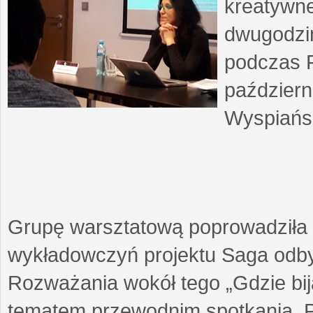
kreatywne
dwugodzin
podczas F
październ
Wyspiańsk
Grupę warsztatową poprowadziła 
wykładowczyń projektu Saga odby
Rozważania wokół tego „Gdzie biją
tematem przewodnim spotkania. 