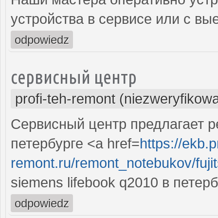
устройства в сервисе или с вы
odpowiedz
сервисный центр
profi-teh-remont (niezweryfikow
Сервисный центр предлагает рем
петербурге <a href=
https://ekb.p
remont.ru/remont_notebukov/fujit
siemens lifebook q2010 в петер
odpowiedz