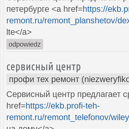
петербурге <a href=
https://ekb.p
remont.ru/remont_planshetov/de
lte</a>
odpowiedz
сервисный центр
профи тех ремонт (niezweryfik
Сервисный центр предлагает с
href=
https://ekb.profi-teh-
remont.ru/remont_telefonov/wile
на дому</a>