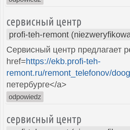
сервисный центр
profi-teh-remont (niezweryfikow
Сервисный центр предлагает р
href=
https://ekb.profi-teh-
remont.ru/remont_telefonov/doo
петербурге</a>
odpowiedz
сервисный центр