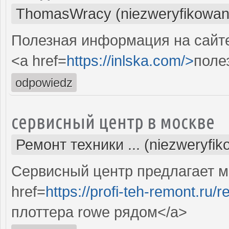
ThomasWracy (niezweryfikowan
Полезная информация на сайте.
<a href=
https://inlska.com/>
поле
odpowiedz
сервисный центр в москве
Ремонт техники ... (niezweryfi
Сервисный центр предлагает м
href=
https://profi-teh-remont.ru
плоттера rowe рядом</a>