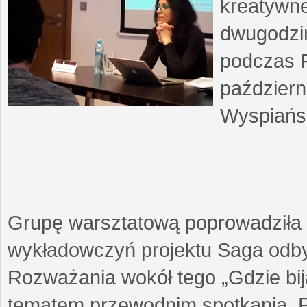
kreatywne
dwugodzin
podczas F
październ
Wyspiańsk
Grupę warsztatową poprowadziła 
wykładowczyń projektu Saga odby
Rozważania wokół tego „Gdzie biją
tematem przewodnim spotkania. 